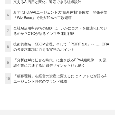
支えるAI活用と変化に適応できる組織設計
みずほFGがAIエージェントの“量産体制”を確立 開発基盤
6
「Wiz Base」で最大70%の工数短縮
全社AI活用率99％のMIXIは、いかにコストを最適化してい
7
るのか？CTOが語るインフラ運用戦略
技術的実装、SBOM管理、そして「PSIRT 2.0」へ……CRA
8
の各要求事項に応える実務のポイント
「分析はAIに任せる時代」に生き残るFP&A組織像──好業
9
績企業に共通する組織デザインからひも解く
「顧客理解」を経営の資産に変えるには？ アドビが語るAI
10
エージェント時代のブランド戦略