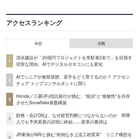
アクセスランキング
今日
月間
清水建設が「20億円プロジェクトを常駐者2名で」を目指す
1
切実な理由、AIでデジタルゼネコンにも変化
AIでシニアが無双状態、若手をどう育てるのか？ アクセン
2
チュア トップコンサルタントに聞く
Honda／三菱UFJ信託銀行が挑む、“統治”と“俊敏性”を共存
3
させたSnowflake基盤構築
財務・会計DXは、なぜ経営判断につながらないのか BI導
4
入でも予実差異の説明に終始……変革の要諦は
JR東海がNRIと挑む“前例なき上流工程変革” リニア構想を
5