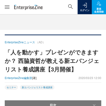
新規
ログイン
会員登録
EnterpriseZineニュース
（AD）
「人を動かす」プレゼンができます
か？ 西脇資哲が教える新エバンジェ
リスト養成講座【3月開催】
EnterpriseZine編集部
[著]
2020/03/23 12:00
セミナー
新エバンジェリスト養成講座
目次