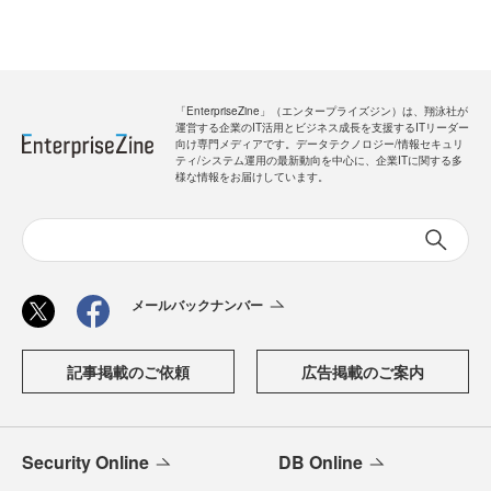
「EnterpriseZine」（エンタープライズジン）は、翔泳社が
運営する企業のIT活用とビジネス成長を支援するITリーダー
向け専門メディアです。データテクノロジー/情報セキュリ
ティ/システム運用の最新動向を中心に、企業ITに関する多
様な情報をお届けしています。
メールバックナンバー
記事掲載のご依頼
広告掲載のご案内
Security Online
DB Online