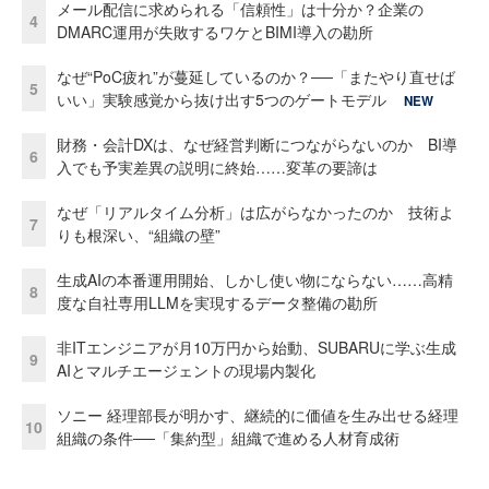
メール配信に求められる「信頼性」は十分か？企業の
4
DMARC運用が失敗するワケとBIMI導入の勘所
なぜ“PoC疲れ”が蔓延しているのか？──「またやり直せば
5
いい」実験感覚から抜け出す5つのゲートモデル
NEW
財務・会計DXは、なぜ経営判断につながらないのか BI導
6
入でも予実差異の説明に終始……変革の要諦は
なぜ「リアルタイム分析」は広がらなかったのか 技術よ
7
りも根深い、“組織の壁”
生成AIの本番運用開始、しかし使い物にならない……高精
8
度な自社専用LLMを実現するデータ整備の勘所
非ITエンジニアが月10万円から始動、SUBARUに学ぶ生成
9
AIとマルチエージェントの現場内製化
ソニー 経理部長が明かす、継続的に価値を生み出せる経理
10
組織の条件──「集約型」組織で進める人材育成術