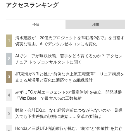
アクセスランキング
今日
月間
清水建設が「20億円プロジェクトを常駐者2名で」を目指す
1
切実な理由、AIでデジタルゼネコンにも変化
AIでシニアが無双状態、若手をどう育てるのか？ アクセン
2
チュア トップコンサルタントに聞く
JR東海がNRIと挑む“前例なき上流工程変革” リニア構想を
3
支えるAI活用と変化に適応できる組織設計
みずほFGがAIエージェントの“量産体制”を確立 開発基盤
4
「Wiz Base」で最大70%の工数短縮
財務・会計DXは、なぜ経営判断につながらないのか BI導
5
入でも予実差異の説明に終始……変革の要諦は
Honda／三菱UFJ信託銀行が挑む、“統治”と“俊敏性”を共存