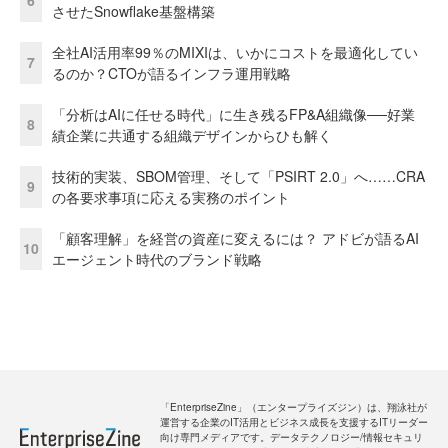
6
させたSnowflake基盤構築
全社AI活用率99％のMIXIは、いかにコストを最適化してい
7
るのか？CTOが語るインフラ運用戦略
「分析はAIに任せる時代」に生き残るFP&A組織像──好業
8
績企業に共通する組織デザインからひも解く
技術的実装、SBOM管理、そして「PSIRT 2.0」へ……CRA
9
の各要求事項に応える実務のポイント
「顧客理解」を経営の資産に変えるには？ アドビが語るAI
10
エージェント時代のブランド戦略
「EnterpriseZine」（エンタープライズジン）は、翔泳社が
運営する企業のIT活用とビジネス成長を支援するITリーダー
向け専門メディアです。データテクノロジー/情報セキュリ