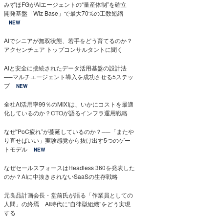
みずほFGがAIエージェントの“量産体制”を確立
開発基盤「Wiz Base」で最大70%の工数短縮
NEW
AIでシニアが無双状態、若手をどう育てるのか？
アクセンチュア トップコンサルタントに聞く
AIと安全に接続されたデータ活用基盤の設計法
──マルチエージェント導入を成功させる5ステッ
プ
NEW
全社AI活用率99％のMIXIは、いかにコストを最適
化しているのか？CTOが語るインフラ運用戦略
なぜ“PoC疲れ”が蔓延しているのか？──「またや
り直せばいい」実験感覚から抜け出す5つのゲー
トモデル
NEW
なぜセールスフォースはHeadless 360を発表した
のか？AIに中抜きされないSaaSの生存戦略
元良品計画会長・堂前氏が語る「作業員としての
人間」の終焉 AI時代に“自律型組織”をどう実現
する