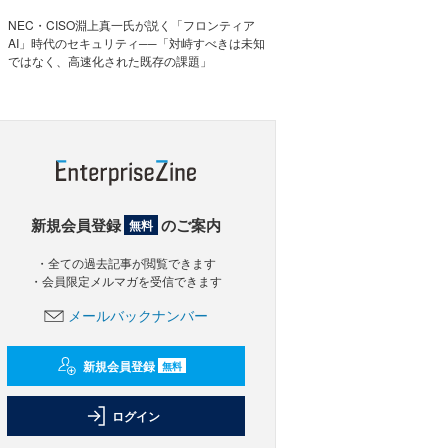
NEC・CISO淵上真一氏が説く「フロンティア
AI」時代のセキュリティ──「対峙すべきは未知
ではなく、高速化された既存の課題」
新規会員登録
のご案内
無料
・全ての過去記事が閲覧できます
・会員限定メルマガを受信できます
メールバックナンバー
新規会員登録
無料
ログイン