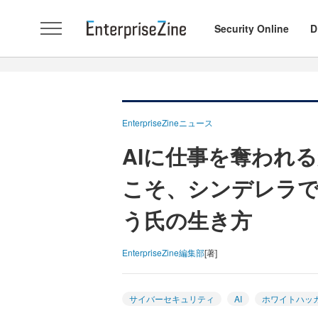
Security Online
D
EnterpriseZineニュース
AIに仕事を奪われ
こそ、シンデレラ
う氏の生き方
EnterpriseZine編集部
[著]
サイバーセキュリティ
AI
ホワイトハッ