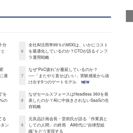
十分
全社AI活用率99％のMIXIは、いかにコスト
ケと
6
を最適化しているのか？CTOが語るインフ
ラ運用戦略
変
なぜ“PoC疲れ”が蔓延しているのか？
化に適
7
──「またやり直せばいい」実験感覚から抜
け出す5つのゲートモデル
NEW
”を
なぜセールスフォースはHeadless 360を発
0%の
8
表したのか？AIに中抜きされないSaaSの生
存戦略
てる
元良品計画会長・堂前氏が語る「作業員と
ルタン
9
しての人間」の終焉 AI時代に“自律型組
織”をどう実現する