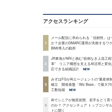
アクセスランキング
メール配信に求められる「信頼性」は
1
か？企業のDMARC運用が失敗するワ
BIMI導入の勘所
JR東海がNRIと挑む“前例なき上流工程
2
革” リニア構想を支えるAI活用と変
応できる組織設計
NEW
みずほFGがAIエージェントの“量産体制
3
確立 開発基盤「Wiz Base」で最大7
工数短縮
NEW
AIでシニアが無双状態、若手をどう育
4
のか？ アクセンチュア トップコンサ
トに聞く