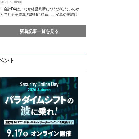
/07/31 08:00
務・会計DXは、なぜ経営判断につながらないのか
導入でも予実差異の説明に終始……変革の要諦は
新着記事一覧を見る
ベント