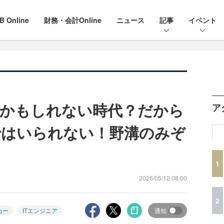
B Online
財務・会計Online
ニュース
記事
イベント
るかもしれない時代？だから
ア
ではいられない！野溝のみぞ
1
2026/05/12 08:00
2
カー
ITエンジニア
通知