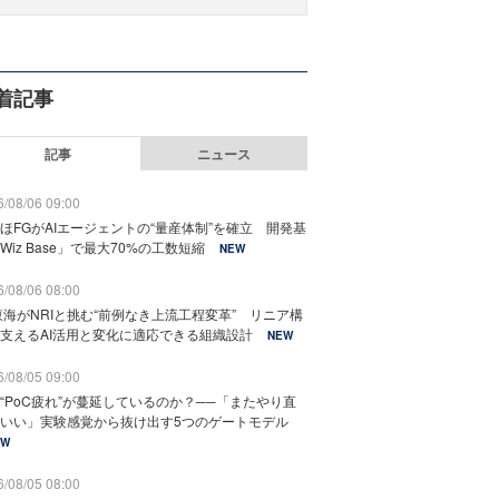
着記事
記事
ニュース
/08/06 09:00
ほFGがAIエージェントの“量産体制”を確立 開発基
Wiz Base」で最大70%の工数短縮
NEW
/08/06 08:00
東海がNRIと挑む“前例なき上流工程変革” リニア構
支えるAI活用と変化に適応できる組織設計
NEW
/08/05 09:00
“PoC疲れ”が蔓延しているのか？──「またやり直
いい」実験感覚から抜け出す5つのゲートモデル
EW
/08/05 08:00