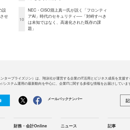
の設
NEC・CISO淵上真一氏が説く「フロンティ
功させ
アAI」時代のセキュリティ──「対峙すべき
10
は未知ではなく、高速化された既存の課
題」
Zine」（エンタープライズジン）は、翔泳社が運営する企業のIT活用とビジネス成長を支
ィ/システム運用の最新動向を中心に、企業ITに関する多様な情報をお届けしていま
メールバックナンバー
記
録
財務・会計Online
ニュース
記事