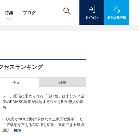
特集
ブログ
ログイン
新規
会員登録
クセスランキング
今日
月間
メール配信に求められる「信頼性」は十分か？企
業のDMARC運用が失敗するワケとBIMI導入の勘
所
JR東海がNRIと挑む“前例なき上流工程変革” リ
ニア構想を支えるAI活用と変化に適応できる組織
設計
NEW