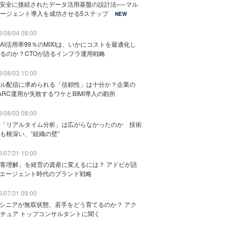
と安全に接続されたデータ活用基盤の設計法──マル
ージェント導入を成功させる5ステップ
NEW
/08/04 08:00
AI活用率99％のMIXIは、いかにコストを最適化し
るのか？CTOが語るインフラ運用戦略
/08/03 10:00
ル配信に求められる「信頼性」は十分か？企業の
ARC運用が失敗するワケとBIMI導入の勘所
/08/03 08:00
「リアルタイム分析」は広がらなかったのか 技術
も根深い、“組織の壁”
/07/31 10:00
客理解」を経営の資産に変えるには？ アドビが語
Iエージェント時代のブランド戦略
/07/31 09:00
でシニアが無双状態、若手をどう育てるのか？ アク
チュア トップコンサルタントに聞く