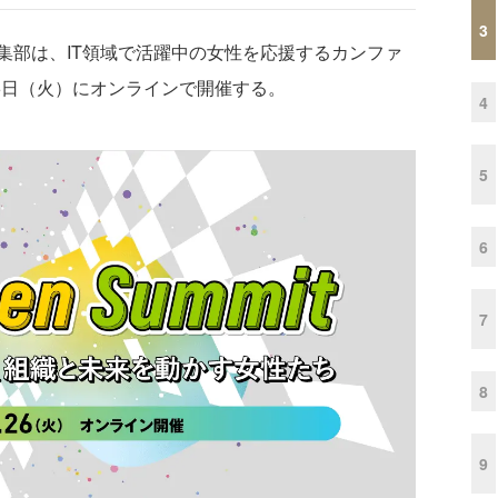
3
Zine編集部は、IT領域で活躍中の女性を応援するカンファ
26日（火）にオンラインで開催する。
4
5
6
7
8
9