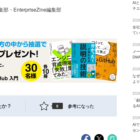
AI
チエ
・EnterpriseZine編集部
2026
全社
てい
2026
メー
DM
2026
なぜ
より
2026
「顧
たか？
参考になった
るA
0
2026
AI
セン