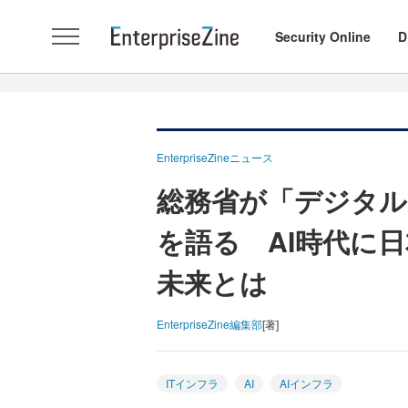
Security Online
D
EnterpriseZineニュース
総務省が「デジタル
を語る AI時代に
未来とは
EnterpriseZine編集部
[著]
ITインフラ
AI
AIインフラ