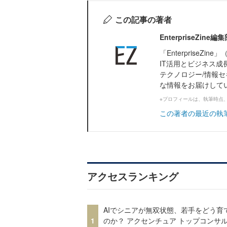
この記事の著者
EnterpriseZi
「Enterprise
IT活用とビジネス成
テクノロジー/情報セ
な情報をお届けして
※プロフィールは、執筆時点
この著者の最近の執
アクセスランキング
AIでシニアが無双状態、若手をどう育
1
のか？ アクセンチュア トップコンサ