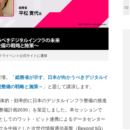
10
クでイベント公式サイトに遷移
登壇。「
総務省が示す、日本が向かうべきデジタルイ
基盤整備の戦略と施策～
」と題して講演します。
一体的・効率的に日本のデジタルインフラ整備の推進
備計画2030」を策定しました。本セッションで
ラとしてのワット・ビット連携によるデータセンター
を中核とした次世代情報通信基盤（Beyond 5G）