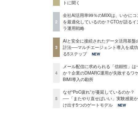
トに聞く
全社AI活用率99％のMIXIは、いかに
2
を最適化しているのか？CTOが語るイ
ラ運用戦略
AIと安全に接続されたデータ活用基盤
3
計法──マルチエージェント導入を成
る5ステップ
NEW
メール配信に求められる「信頼性」は
4
か？企業のDMARC運用が失敗するワ
BIMI導入の勘所
なぜ“PoC疲れ”が蔓延しているのか？
5
──「またやり直せばいい」実験感覚
け出す5つのゲートモデル
NEW