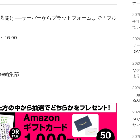
チエ
2026
の幕開け──サーバーからプラットフォームまで「フル
全社
てい
16:00
2026
メー
DM
2026
なぜ
ine編集部
より
2026
「顧
るA
2026
AI
セン
2026