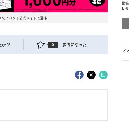
財
BI
クでイベント公式サイトに遷移
たか？
参考になった
0
イ