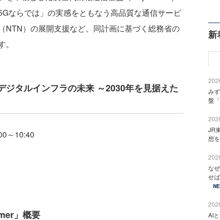
5Gならでは」の実感をともなう高品質な通信サービ
（NTN）の展開支援など、同計画に基づく総務省の
新
す。
2026
ジタルインフラの未来 ～2030年を見据えた
みず
盤「
2026
JR
0～10:40
想を
2026
なぜ
せば
N
2026
ummer」概要
AI