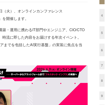
6年6月9日（火）、オンラインカンファレンス
4
」を開催します。
・運用に携わるIT部門やエンジニア、CIO/CTO
5
て、時流に即した内容をお届けする年次イベント。
ェアまでを包括したAI実行基盤」の実装に焦点を当
6
7
8
9