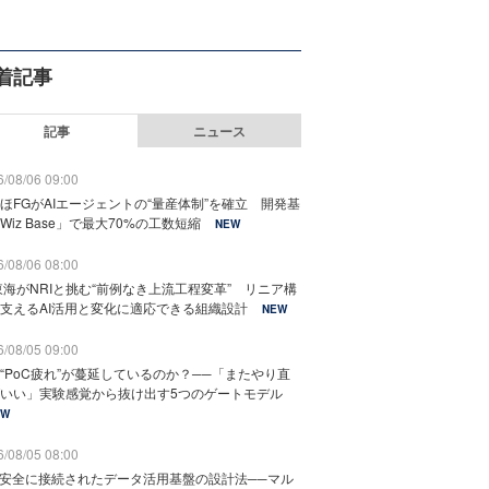
着記事
記事
ニュース
/08/06 09:00
ほFGがAIエージェントの“量産体制”を確立 開発基
Wiz Base」で最大70%の工数短縮
NEW
/08/06 08:00
東海がNRIと挑む“前例なき上流工程変革” リニア構
支えるAI活用と変化に適応できる組織設計
NEW
/08/05 09:00
“PoC疲れ”が蔓延しているのか？──「またやり直
いい」実験感覚から抜け出す5つのゲートモデル
EW
/08/05 08:00
と安全に接続されたデータ活用基盤の設計法──マル