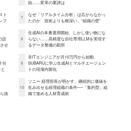
始……変革の要諦は
コスト
なぜ「リアルタイム分析」は広がらなかっ
7
ンフ
たのか 技術よりも根深い、“組織の壁”
生成AIの本番運用開始、しかし使い物にな
の設
8
らない……高精度な自社専用LLMを実現す
功させ
るデータ整備の勘所
非ITエンジニアが月10万円から始動、
十分
9
SUBARUに学ぶ生成AIとマルチエージェン
ケと
トの現場内製化
ソニー 経理部長が明かす、継続的に価値を
10
生み出せる経理組織の条件──「集約型」組
から抜
織で進める人材育成術