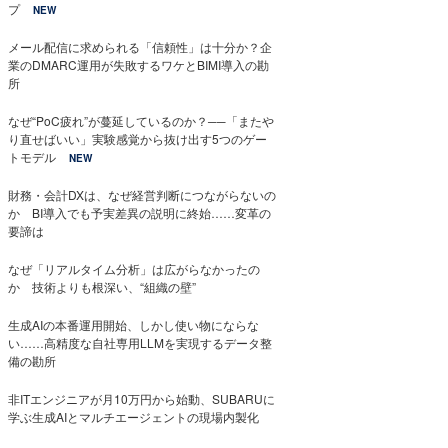
プ
NEW
メール配信に求められる「信頼性」は十分か？企
業のDMARC運用が失敗するワケとBIMI導入の勘
所
なぜ“PoC疲れ”が蔓延しているのか？──「またや
り直せばいい」実験感覚から抜け出す5つのゲー
トモデル
NEW
財務・会計DXは、なぜ経営判断につながらないの
か BI導入でも予実差異の説明に終始……変革の
要諦は
なぜ「リアルタイム分析」は広がらなかったの
か 技術よりも根深い、“組織の壁”
生成AIの本番運用開始、しかし使い物にならな
い……高精度な自社専用LLMを実現するデータ整
備の勘所
非ITエンジニアが月10万円から始動、SUBARUに
学ぶ生成AIとマルチエージェントの現場内製化