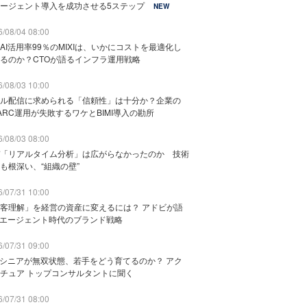
ージェント導入を成功させる5ステップ
NEW
/08/04 08:00
AI活用率99％のMIXIは、いかにコストを最適化し
るのか？CTOが語るインフラ運用戦略
/08/03 10:00
ル配信に求められる「信頼性」は十分か？企業の
ARC運用が失敗するワケとBIMI導入の勘所
/08/03 08:00
「リアルタイム分析」は広がらなかったのか 技術
も根深い、“組織の壁”
/07/31 10:00
客理解」を経営の資産に変えるには？ アドビが語
Iエージェント時代のブランド戦略
/07/31 09:00
でシニアが無双状態、若手をどう育てるのか？ アク
チュア トップコンサルタントに聞く
/07/31 08:00