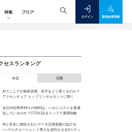
特集
ブログ
ログイン
新規
会員登録
クセスランキング
今日
月間
AIでシニアが無双状態、若手をどう育てるのか？
アクセンチュア トップコンサルタントに聞く
全社AI活用率99％のMIXIは、いかにコストを最適
化しているのか？CTOが語るインフラ運用戦略
AIと安全に接続されたデータ活用基盤の設計法
──マルチエージェント導入を成功させる5ステッ