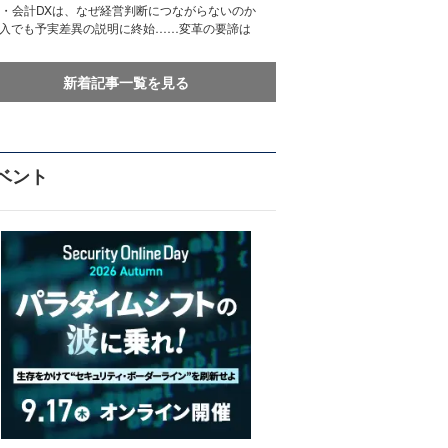
務・会計DXは、なぜ経営判断につながらないのか
導入でも予実差異の説明に終始……変革の要諦は
新着記事一覧を見る
ベント