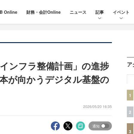
B Online
財務・会計Online
ニュース
記事
イベント
インフラ整備計画」の進捗
ア
日本が向かうデジタル基盤の
1
2026/05/20 16:35
2
通知
3