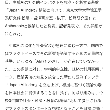
日、生成AIの社会的インパクトを観測・分析する基盤
「Japan AI Index」構築に向けて、東京大学大学院工学
系研究科 松尾・岩澤研究室（以下、松尾研究室）と
Anthoropicと協業したと発表。記者発表で、その詳細が
語られた。
生成AIの進化と社会実装が急速に進む一方で、国内で
はファクトベースでその影響を議論するための定量的な
基準、いわゆる「AIのものさし」が存在していなかっ
た。この課題に対し、学術的中立性、LLMの利用実態デ
ータ、産業実装の知見を統合した新たな観測インフラ
「Japan AI Index」を立ち上げ、根拠に基づく議論の場
を日本社会に提供することを目指す。同取り組みは、今
後3年間で社会・経済・教育の議論において参照される
デファクトスタンダードな指標となることを目標に掲げ