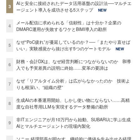
AIと安全に接続されたデータ活用基盤の設計法──マルチエ
3
ージェント導入を成功させる5ステップ
NEW
メール配信に求められる「信頼性」は十分か？企業の
4
DMARC運用が失敗するワケとBIMI導入の勘所
なぜ“PoC疲れ”が蔓延しているのか？──「またやり直せば
5
いい」実験感覚から抜け出す5つのゲートモデル
NEW
財務・会計DXは、なぜ経営判断につながらないのか BI導
6
入でも予実差異の説明に終始……変革の要諦は
なぜ「リアルタイム分析」は広がらなかったのか 技術よ
7
りも根深い、“組織の壁”
生成AIの本番運用開始、しかし使い物にならない……高精
8
度な自社専用LLMを実現するデータ整備の勘所
非ITエンジニアが月10万円から始動、SUBARUに学ぶ生成
9
AIとマルチエージェントの現場内製化
ソニー 経理部長が明かす、継続的に価値を生み出せる経理