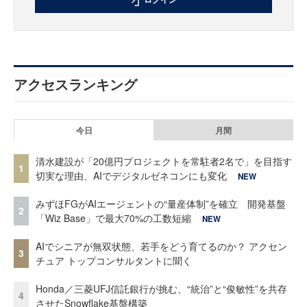
アクセスランキング
今日
月間
清水建設が「20億円プロジェクトを常駐者2名で」を目指す
1
切実な理由、AIでデジタルゼネコンにも変化
NEW
みずほFGがAIエージェントの“量産体制”を確立 開発基盤
2
「Wiz Base」で最大70%の工数短縮
NEW
AIでシニアが無双状態、若手をどう育てるのか？ アクセン
3
チュア トップコンサルタントに聞く
Honda／三菱UFJ信託銀行が挑む、“統治”と“俊敏性”を共存
4
させたSnowflake基盤構築