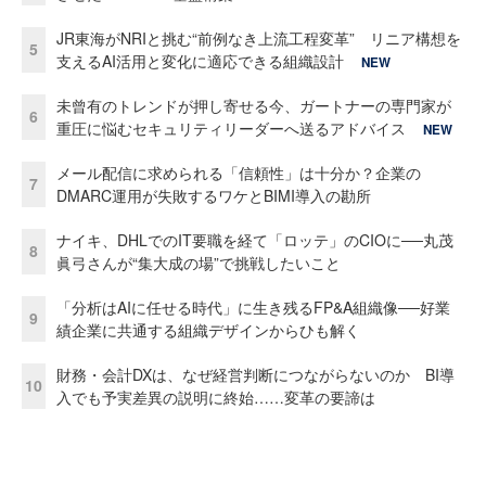
JR東海がNRIと挑む“前例なき上流工程変革” リニア構想を
5
支えるAI活用と変化に適応できる組織設計
NEW
未曾有のトレンドが押し寄せる今、ガートナーの専門家が
6
重圧に悩むセキュリティリーダーへ送るアドバイス
NEW
メール配信に求められる「信頼性」は十分か？企業の
7
DMARC運用が失敗するワケとBIMI導入の勘所
ナイキ、DHLでのIT要職を経て「ロッテ」のCIOに──丸茂
8
眞弓さんが“集大成の場”で挑戦したいこと
「分析はAIに任せる時代」に生き残るFP&A組織像──好業
9
績企業に共通する組織デザインからひも解く
財務・会計DXは、なぜ経営判断につながらないのか BI導
10
入でも予実差異の説明に終始……変革の要諦は