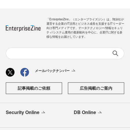
「EnterpriseZine」（エンタープライズジン）は、翔泳社が
運営する企業のIT活用とビジネス成長を支援するITリーダー
向け専門メディアです。データテクノロジー/情報セキュリ
ティ/システム運用の最新動向を中心に、企業ITに関する多
様な情報をお届けしています。
メールバックナンバー
記事掲載のご依頼
広告掲載のご案内
Security Online
DB Online