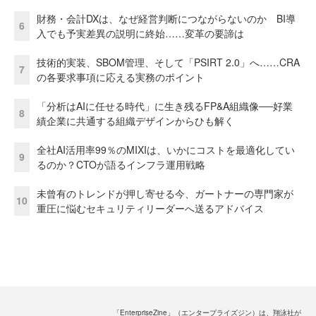
財務・会計DXは、なぜ経営判断につながらないのか BI導
6
入でも予実差異の説明に終始……変革の要諦は
技術的実装、SBOM管理、そして「PSIRT 2.0」へ……CRA
7
の各要求事項に応える実務のポイント
「分析はAIに任せる時代」に生き残るFP&A組織像──好業
8
績企業に共通する組織デザインからひも解く
全社AI活用率99％のMIXIは、いかにコストを最適化してい
9
るのか？CTOが語るインフラ運用戦略
未曾有のトレンドが押し寄せる今、ガートナーの専門家が
10
重圧に悩むセキュリティリーダーへ送るアドバイス
「EnterpriseZine」（エンタープライズジン）は、翔泳社が