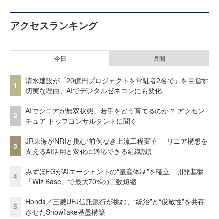
アクセスランキング
今日
月間
清水建設が「20億円プロジェクトを常駐者2名で」を目指す
1
切実な理由、AIでデジタルゼネコンにも変化
AIでシニアが無双状態、若手をどう育てるのか？ アクセン
2
チュア トップコンサルタントに聞く
JR東海がNRIと挑む“前例なき上流工程変革” リニア構想を
3
支えるAI活用と変化に適応できる組織設計
みずほFGがAIエージェントの“量産体制”を確立 開発基盤
4
「Wiz Base」で最大70%の工数短縮
Honda／三菱UFJ信託銀行が挑む、“統治”と“俊敏性”を共存
5
させたSnowflake基盤構築