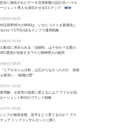
と安全に接続されたデータ活用基盤の設計法──マル
ージェント導入を成功させる5ステップ
NEW
/08/04 08:00
AI活用率99％のMIXIは、いかにコストを最適化し
るのか？CTOが語るインフラ運用戦略
/08/03 10:00
ル配信に求められる「信頼性」は十分か？企業の
ARC運用が失敗するワケとBIMI導入の勘所
/08/03 08:00
「リアルタイム分析」は広がらなかったのか 技術
も根深い、“組織の壁”
/07/31 10:00
客理解」を経営の資産に変えるには？ アドビが語
Iエージェント時代のブランド戦略
/07/31 09:00
でシニアが無双状態、若手をどう育てるのか？ アク
チュア トップコンサルタントに聞く