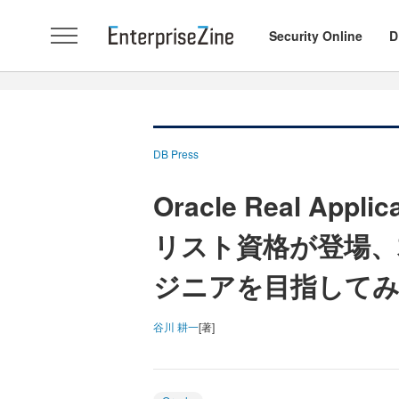
Security Online
D
DB Press
Oracle Real Appl
リスト資格が登場、君も
ジニアを目指して
谷川 耕一
[著]