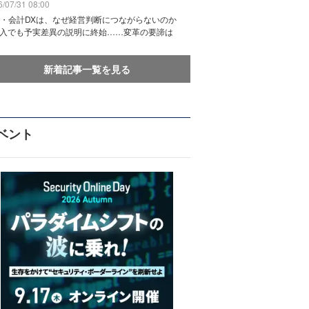
/07/31 08:00
務・会計DXは、なぜ経営判断につながらないのか
導入でも予実差異の説明に終始……変革の要諦は
新着記事一覧を見る
ベント