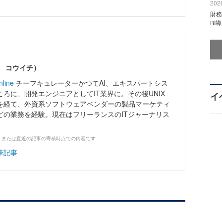
2026
財
BI
ワ コウイチ）
nline
チーフキュレーターかつてAI、エキスパートシス
ろに、開発エンジニアとしてIT業界に。その後UNIX
イ
を経て、外資系ソフトウェアベンダーの製品マーケティ
どの業務を経験。現在はフリーランスのITジャーナリス
、または直近の記事の寄稿時点での内容です
筆記事