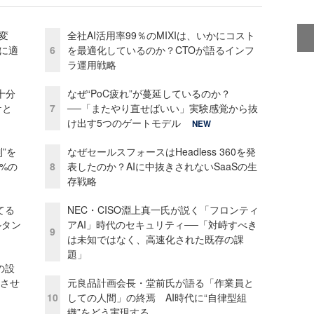
変
全社AI活用率99％のMIXIは、いかにコスト
化に適
6
を最適化しているのか？CTOが語るインフ
ラ運用戦略
十分
なぜ“PoC疲れ”が蔓延しているのか？
ケと
7
──「またやり直せばいい」実験感覚から抜
け出す5つのゲートモデル
NEW
”を
なぜセールスフォースはHeadless 360を発
0%の
8
表したのか？AIに中抜きされないSaaSの生
存戦略
てる
NEC・CISO淵上真一氏が説く「フロンティ
ルタン
アAI」時代のセキュリティ──「対峙すべき
9
は未知ではなく、高速化された既存の課
題」
の設
功させ
元良品計画会長・堂前氏が語る「作業員と
10
しての人間」の終焉 AI時代に“自律型組
織”をどう実現する