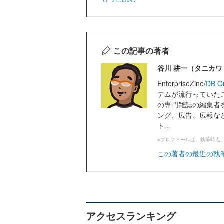
この記事の著者
谷川 耕一（タニカ
EnterpriseZine/
DB O
テムが流行っていたこ
の専門雑誌の編集者
ング、広告、広報な
ト...
※プロフィールは、執筆時点
この著者の最近の執
アクセスランキング