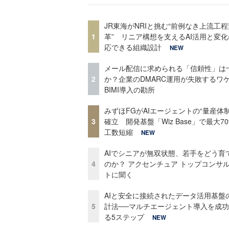
JR東海がNRIと挑む“前例なき上流工程
1
革” リニア構想を支えるAI活用と変
応できる組織設計
NEW
メール配信に求められる「信頼性」は
2
か？企業のDMARC運用が失敗するワ
BIMI導入の勘所
みずほFGがAIエージェントの“量産体制
3
確立 開発基盤「Wiz Base」で最大7
工数短縮
NEW
AIでシニアが無双状態、若手をどう育
4
のか？ アクセンチュア トップコンサ
トに聞く
AIと安全に接続されたデータ活用基盤
5
計法──マルチエージェント導入を成
る5ステップ
NEW