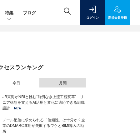
特集
ブログ
ログイン
新規
会員登録
クセスランキング
今日
月間
JR東海がNRIと挑む“前例なき上流工程変革” リ
ニア構想を支えるAI活用と変化に適応できる組織
設計
NEW
メール配信に求められる「信頼性」は十分か？企
業のDMARC運用が失敗するワケとBIMI導入の勘
所