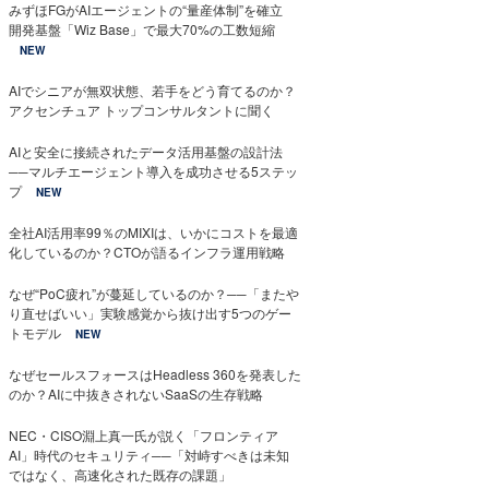
みずほFGがAIエージェントの“量産体制”を確立
開発基盤「Wiz Base」で最大70%の工数短縮
NEW
AIでシニアが無双状態、若手をどう育てるのか？
アクセンチュア トップコンサルタントに聞く
AIと安全に接続されたデータ活用基盤の設計法
──マルチエージェント導入を成功させる5ステッ
プ
NEW
全社AI活用率99％のMIXIは、いかにコストを最適
化しているのか？CTOが語るインフラ運用戦略
なぜ“PoC疲れ”が蔓延しているのか？──「またや
り直せばいい」実験感覚から抜け出す5つのゲー
トモデル
NEW
なぜセールスフォースはHeadless 360を発表した
のか？AIに中抜きされないSaaSの生存戦略
NEC・CISO淵上真一氏が説く「フロンティア
AI」時代のセキュリティ──「対峙すべきは未知
ではなく、高速化された既存の課題」