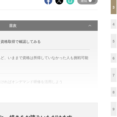
通知
3
4
目次
5
を資格取得で確認してみる
れど、いままで資格は所得していなかった人も挑戦可能
6
7
しければオンデマンド研修を活用しよう
8
9