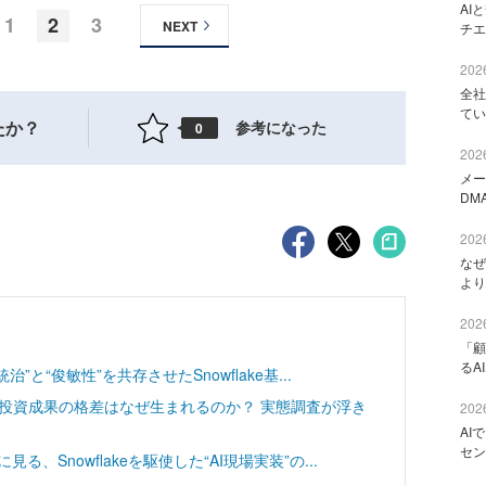
AI
1
2
3
NEXT
チエ
2026
全社
てい
たか？
参考になった
0
2026
メー
DM
2026
なぜ
より
2026
「顧
るA
”と“俊敏性”を共存させたSnowflake基...
─投資成果の格差はなぜ生まれるのか？ 実態調査が浮き
2026
AI
セン
、Snowflakeを駆使した“AI現場実装”の...