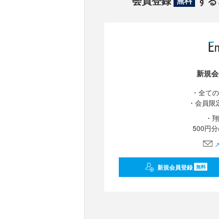
会員登録
する
無料
新規会
・全ての
・会員限
・翔
500円
新規会員登録
無料