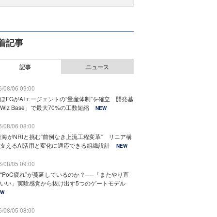
着記事
記事
ニュース
/08/06 09:00
ほFGがAIエージェントの“量産体制”を確立 開発基
Wiz Base」で最大70%の工数短縮
NEW
/08/06 08:00
東海がNRIと挑む“前例なき上流工程変革” リニア構
支えるAI活用と変化に適応できる組織設計
NEW
/08/05 09:00
“PoC疲れ”が蔓延しているのか？──「またやり直
いい」実験感覚から抜け出す5つのゲートモデル
EW
/08/05 08:00