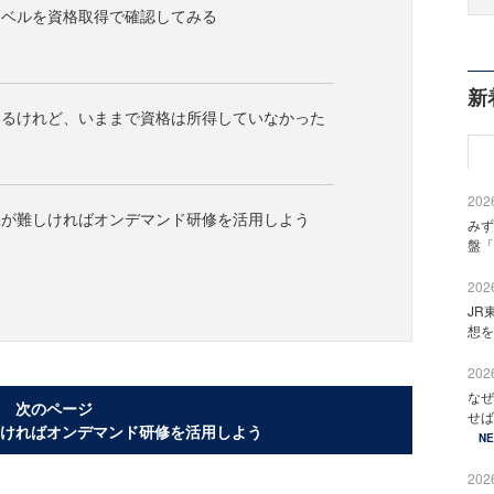
レベルを資格取得で確認してみる
新
あるけれど、いままで資格は所得していなかった
2026
保が難しければオンデマンド研修を活用しよう
みず
盤「
2026
JR
想を
2026
なぜ
次のページ
せば
ければオンデマンド研修を活用しよう
N
2026