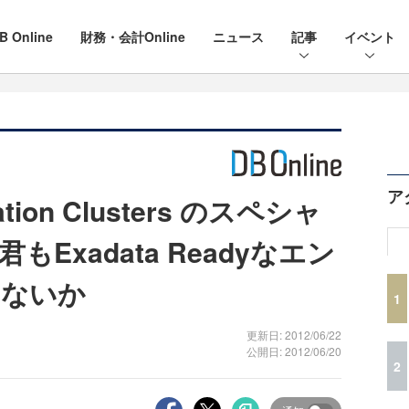
B Online
財務・会計Online
ニュース
記事
イベント
ア
ication Clusters のスペシャ
Exadata Readyなエン
みないか
1
更新日: 2012/06/22
公開日: 2012/06/20
2