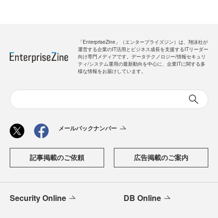
「EnterpriseZine」（エンタープライズジン）は、翔泳社が
運営する企業のIT活用とビジネス成長を支援するITリーダー
向け専門メディアです。データテクノロジー/情報セキュリ
ティ/システム運用の最新動向を中心に、企業ITに関する多
様な情報をお届けしています。
メールバックナンバー
記事掲載のご依頼
広告掲載のご案内
Security Online
DB Online