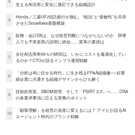
4
支えるAI活用と変化に適応できる組織設計
Honda／三菱UFJ信託銀行が挑む、“統治”と“俊敏性”を共存
5
させたSnowflake基盤構築
財務・会計DXは、なぜ経営判断につながらないのか BI導
6
入でも予実差異の説明に終始……変革の要諦は
全社AI活用率99％のMIXIは、いかにコストを最適化してい
7
るのか？CTOが語るインフラ運用戦略
「分析はAIに任せる時代」に生き残るFP&A組織像──好業
8
績企業に共通する組織デザインからひも解く
技術的実装、SBOM管理、そして「PSIRT 2.0」へ……CRA
9
の各要求事項に応える実務のポイント
「顧客理解」を経営の資産に変えるには？ アドビが語るAI
10
エージェント時代のブランド戦略