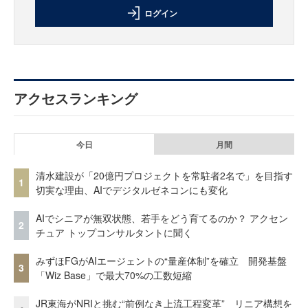
ログイン
アクセスランキング
今日
月間
清水建設が「20億円プロジェクトを常駐者2名で」を目指す
1
切実な理由、AIでデジタルゼネコンにも変化
AIでシニアが無双状態、若手をどう育てるのか？ アクセン
2
チュア トップコンサルタントに聞く
みずほFGがAIエージェントの“量産体制”を確立 開発基盤
3
「Wiz Base」で最大70%の工数短縮
JR東海がNRIと挑む“前例なき上流工程変革” リニア構想を