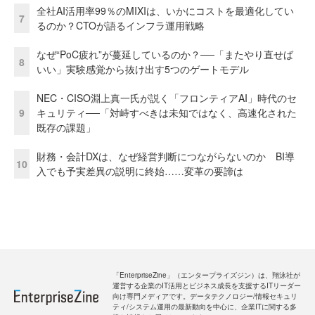
全社AI活用率99％のMIXIは、いかにコストを最適化してい
7
るのか？CTOが語るインフラ運用戦略
なぜ“PoC疲れ”が蔓延しているのか？──「またやり直せば
8
いい」実験感覚から抜け出す5つのゲートモデル
NEC・CISO淵上真一氏が説く「フロンティアAI」時代のセ
9
キュリティ──「対峙すべきは未知ではなく、高速化された
既存の課題」
財務・会計DXは、なぜ経営判断につながらないのか BI導
10
入でも予実差異の説明に終始……変革の要諦は
「EnterpriseZine」（エンタープライズジン）は、翔泳社が
運営する企業のIT活用とビジネス成長を支援するITリーダー
向け専門メディアです。データテクノロジー/情報セキュリ
ティ/システム運用の最新動向を中心に、企業ITに関する多