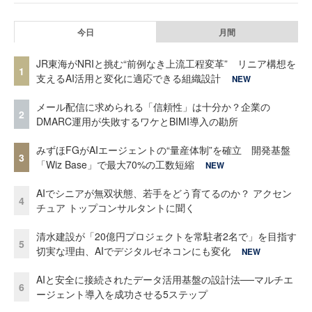
今日
月間
JR東海がNRIと挑む“前例なき上流工程変革” リニア構想を
1
支えるAI活用と変化に適応できる組織設計
NEW
メール配信に求められる「信頼性」は十分か？企業の
2
DMARC運用が失敗するワケとBIMI導入の勘所
みずほFGがAIエージェントの“量産体制”を確立 開発基盤
3
「Wiz Base」で最大70%の工数短縮
NEW
AIでシニアが無双状態、若手をどう育てるのか？ アクセン
4
チュア トップコンサルタントに聞く
清水建設が「20億円プロジェクトを常駐者2名で」を目指す
5
切実な理由、AIでデジタルゼネコンにも変化
NEW
AIと安全に接続されたデータ活用基盤の設計法──マルチエ
6
ージェント導入を成功させる5ステップ