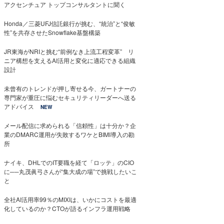
アクセンチュア トップコンサルタントに聞く
Honda／三菱UFJ信託銀行が挑む、“統治”と“俊敏
性”を共存させたSnowflake基盤構築
JR東海がNRIと挑む“前例なき上流工程変革” リ
ニア構想を支えるAI活用と変化に適応できる組織
設計
未曾有のトレンドが押し寄せる今、ガートナーの
専門家が重圧に悩むセキュリティリーダーへ送る
アドバイス
NEW
メール配信に求められる「信頼性」は十分か？企
業のDMARC運用が失敗するワケとBIMI導入の勘
所
ナイキ、DHLでのIT要職を経て「ロッテ」のCIO
に──丸茂眞弓さんが“集大成の場”で挑戦したいこ
と
全社AI活用率99％のMIXIは、いかにコストを最適
化しているのか？CTOが語るインフラ運用戦略