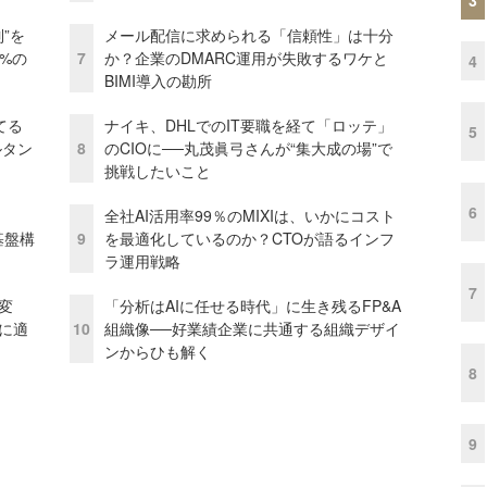
”を
メール配信に求められる「信頼性」は十分
0%の
7
か？企業のDMARC運用が失敗するワケと
4
BIMI導入の勘所
てる
ナイキ、DHLでのIT要職を経て「ロッテ」
5
ルタン
8
のCIOに──丸茂眞弓さんが“集大成の場”で
挑戦したいこと
6
全社AI活用率99％のMIXIは、いかにコスト
e基盤構
9
を最適化しているのか？CTOが語るインフ
ラ運用戦略
7
変
「分析はAIに任せる時代」に生き残るFP&A
化に適
10
組織像──好業績企業に共通する組織デザイ
ンからひも解く
8
9