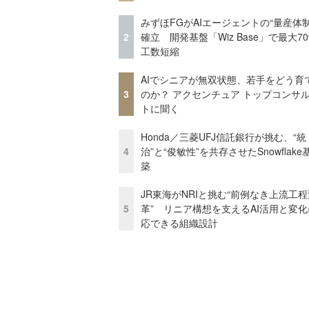
みずほFGがAIエージェントの“量産体制
2
確立 開発基盤「Wiz Base」で最大7
工数短縮
AIでシニアが無双状態、若手をどう育
3
のか？ アクセンチュア トップコンサ
トに聞く
Honda／三菱UFJ信託銀行が挑む、“統
4
治”と“俊敏性”を共存させたSnowflak
築
JR東海がNRIと挑む“前例なき上流工程
5
革” リニア構想を支えるAI活用と変
応できる組織設計