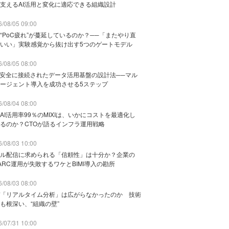
支えるAI活用と変化に適応できる組織設計
/08/05 09:00
“PoC疲れ”が蔓延しているのか？──「またやり直
いい」実験感覚から抜け出す5つのゲートモデル
/08/05 08:00
と安全に接続されたデータ活用基盤の設計法──マル
ージェント導入を成功させる5ステップ
/08/04 08:00
AI活用率99％のMIXIは、いかにコストを最適化し
るのか？CTOが語るインフラ運用戦略
/08/03 10:00
ル配信に求められる「信頼性」は十分か？企業の
ARC運用が失敗するワケとBIMI導入の勘所
/08/03 08:00
「リアルタイム分析」は広がらなかったのか 技術
も根深い、“組織の壁”
/07/31 10:00