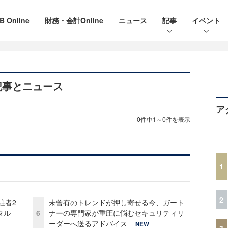
B Online
財務・会計Online
ニュース
記事
イベント
記事とニュース
ア
0件中1～0件を表示
1
2
駐者2
未曾有のトレンドが押し寄せる今、ガート
タル
6
ナーの専門家が重圧に悩むセキュリティリ
ーダーへ送るアドバイス
NEW
3