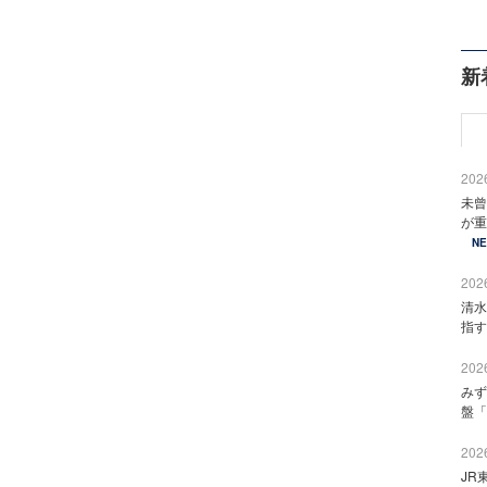
新
2026
未曾
が重
N
2026
清水
指す
2026
みず
盤「
2026
JR