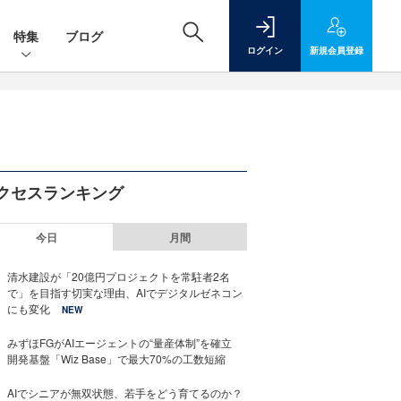
特集
ブログ
ログイン
新規
会員登録
クセスランキング
今日
月間
清水建設が「20億円プロジェクトを常駐者2名
で」を目指す切実な理由、AIでデジタルゼネコン
にも変化
NEW
みずほFGがAIエージェントの“量産体制”を確立
開発基盤「Wiz Base」で最大70%の工数短縮
AIでシニアが無双状態、若手をどう育てるのか？