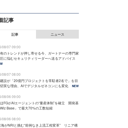
着記事
記事
ニュース
/08/07 09:00
有のトレンドが押し寄せる今、ガートナーの専門家
圧に悩むセキュリティリーダーへ送るアドバイス
EW
/08/07 08:00
建設が「20億円プロジェクトを常駐者2名で」を目
切実な理由、AIでデジタルゼネコンにも変化
NEW
/08/06 09:00
ほFGがAIエージェントの“量産体制”を確立 開発基
Wiz Base」で最大70%の工数短縮
/08/06 08:00
東海がNRIと挑む“前例なき上流工程変革” リニア構