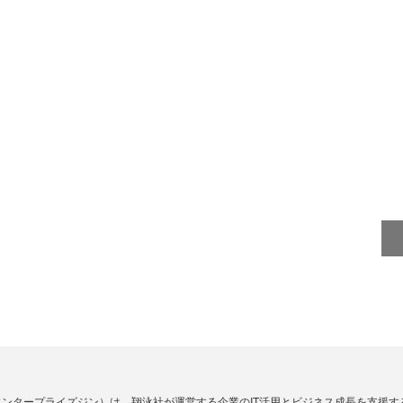
Zine」（エンタープライズジン）は、翔泳社が運営する企業のIT活用とビジネス成長を支