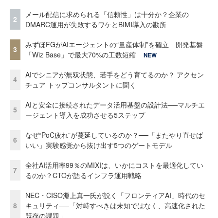
メール配信に求められる「信頼性」は十分か？企業の
2
DMARC運用が失敗するワケとBIMI導入の勘所
みずほFGがAIエージェントの“量産体制”を確立 開発基盤
3
「Wiz Base」で最大70%の工数短縮
NEW
AIでシニアが無双状態、若手をどう育てるのか？ アクセン
4
チュア トップコンサルタントに聞く
AIと安全に接続されたデータ活用基盤の設計法──マルチエ
5
ージェント導入を成功させる5ステップ
なぜ“PoC疲れ”が蔓延しているのか？──「またやり直せば
6
いい」実験感覚から抜け出す5つのゲートモデル
全社AI活用率99％のMIXIは、いかにコストを最適化してい
7
るのか？CTOが語るインフラ運用戦略
NEC・CISO淵上真一氏が説く「フロンティアAI」時代のセ
8
キュリティ──「対峙すべきは未知ではなく、高速化された
既存の課題」