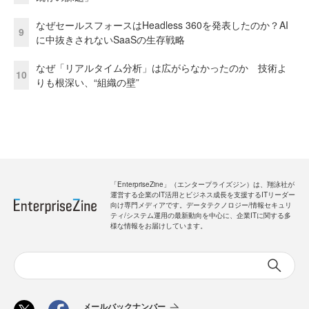
なぜセールスフォースはHeadless 360を発表したのか？AI
9
に中抜きされないSaaSの生存戦略
なぜ「リアルタイム分析」は広がらなかったのか 技術よ
10
りも根深い、“組織の壁”
「EnterpriseZine」（エンタープライズジン）は、翔泳社が
運営する企業のIT活用とビジネス成長を支援するITリーダー
向け専門メディアです。データテクノロジー/情報セキュリ
ティ/システム運用の最新動向を中心に、企業ITに関する多
様な情報をお届けしています。
メールバックナンバー