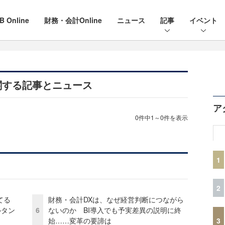
B Online
財務・会計Online
ニュース
記事
イベント
関する記事とニュース
ア
0件中1～0件を表示
1
2
てる
財務・会計DXは、なぜ経営判断につながら
ルタン
6
ないのか BI導入でも予実差異の説明に終
3
始……変革の要諦は