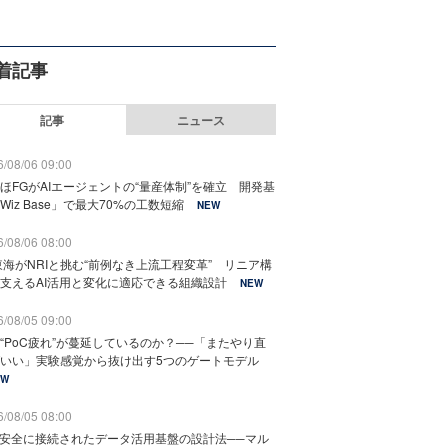
着記事
記事
ニュース
/08/06 09:00
ほFGがAIエージェントの“量産体制”を確立 開発基
Wiz Base」で最大70%の工数短縮
NEW
/08/06 08:00
東海がNRIと挑む“前例なき上流工程変革” リニア構
支えるAI活用と変化に適応できる組織設計
NEW
/08/05 09:00
“PoC疲れ”が蔓延しているのか？──「またやり直
いい」実験感覚から抜け出す5つのゲートモデル
EW
/08/05 08:00
と安全に接続されたデータ活用基盤の設計法──マル