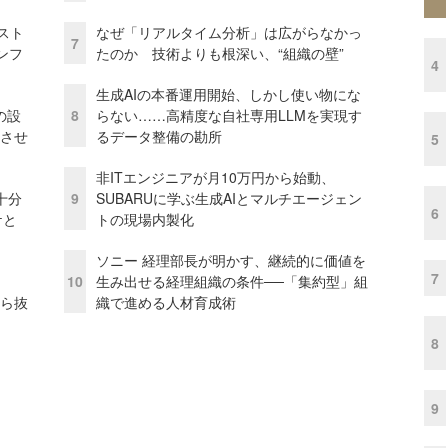
コスト
なぜ「リアルタイム分析」は広がらなかっ
7
ンフ
たのか 技術よりも根深い、“組織の壁”
4
生成AIの本番運用開始、しかし使い物にな
の設
8
らない……高精度な自社専用LLMを実現す
功させ
るデータ整備の勘所
5
非ITエンジニアが月10万円から始動、
十分
9
SUBARUに学ぶ生成AIとマルチエージェン
6
ケと
トの現場内製化
ソニー 経理部長が明かす、継続的に価値を
7
10
生み出せる経理組織の条件──「集約型」組
から抜
織で進める人材育成術
8
9