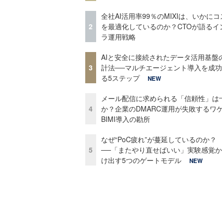
全社AI活用率99％のMIXIは、いかに
2
を最適化しているのか？CTOが語るイ
ラ運用戦略
AIと安全に接続されたデータ活用基盤
3
計法──マルチエージェント導入を成
る5ステップ
NEW
メール配信に求められる「信頼性」は
4
か？企業のDMARC運用が失敗するワ
BIMI導入の勘所
なぜ“PoC疲れ”が蔓延しているのか？
5
──「またやり直せばいい」実験感覚
け出す5つのゲートモデル
NEW