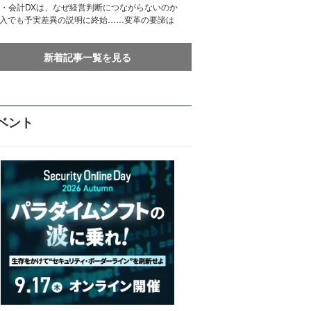
務・会計DXは、なぜ経営判断につながらないのか
導入でも予実差異の説明に終始……変革の要諦は
新着記事一覧を見る
ベント