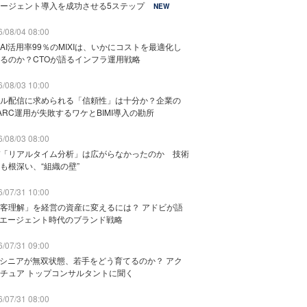
ージェント導入を成功させる5ステップ
NEW
/08/04 08:00
AI活用率99％のMIXIは、いかにコストを最適化し
るのか？CTOが語るインフラ運用戦略
/08/03 10:00
ル配信に求められる「信頼性」は十分か？企業の
ARC運用が失敗するワケとBIMI導入の勘所
/08/03 08:00
「リアルタイム分析」は広がらなかったのか 技術
も根深い、“組織の壁”
/07/31 10:00
客理解」を経営の資産に変えるには？ アドビが語
Iエージェント時代のブランド戦略
/07/31 09:00
でシニアが無双状態、若手をどう育てるのか？ アク
チュア トップコンサルタントに聞く
/07/31 08:00