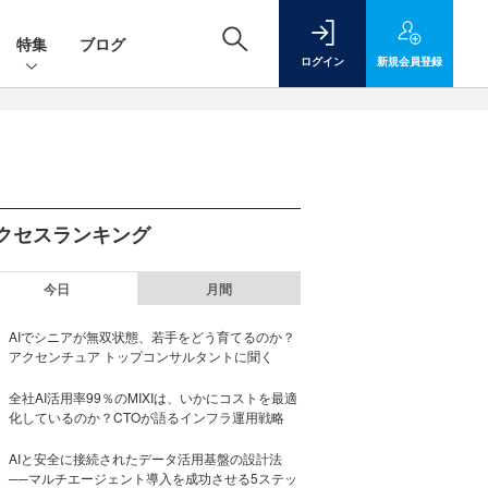
特集
ブログ
ログイン
新規
会員登録
クセスランキング
今日
月間
AIでシニアが無双状態、若手をどう育てるのか？
アクセンチュア トップコンサルタントに聞く
全社AI活用率99％のMIXIは、いかにコストを最適
化しているのか？CTOが語るインフラ運用戦略
AIと安全に接続されたデータ活用基盤の設計法
──マルチエージェント導入を成功させる5ステッ