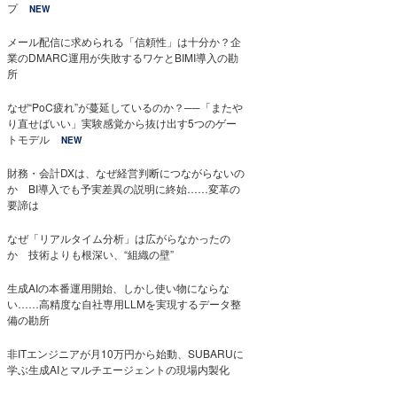
プ
NEW
メール配信に求められる「信頼性」は十分か？企
業のDMARC運用が失敗するワケとBIMI導入の勘
所
なぜ“PoC疲れ”が蔓延しているのか？──「またや
り直せばいい」実験感覚から抜け出す5つのゲー
トモデル
NEW
財務・会計DXは、なぜ経営判断につながらないの
か BI導入でも予実差異の説明に終始……変革の
要諦は
なぜ「リアルタイム分析」は広がらなかったの
か 技術よりも根深い、“組織の壁”
生成AIの本番運用開始、しかし使い物にならな
い……高精度な自社専用LLMを実現するデータ整
備の勘所
非ITエンジニアが月10万円から始動、SUBARUに
学ぶ生成AIとマルチエージェントの現場内製化