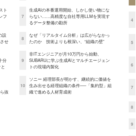
コスト
生成AIの本番運用開始、しかし使い物にな
ンフ
7
らない……高精度な自社専用LLMを実現す
4
るデータ整備の勘所
の設
なぜ「リアルタイム分析」は広がらなかっ
8
功させ
たのか 技術よりも根深い、“組織の壁”
5
非ITエンジニアが月10万円から始動、
十分
9
SUBARUに学ぶ生成AIとマルチエージェン
6
ケと
トの現場内製化
ソニー 経理部長が明かす、継続的に価値を
10
生み出せる経理組織の条件──「集約型」組
7
から抜
織で進める人材育成術
8
9