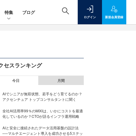
特集
ブログ
ログイン
新規
会員登録
クセスランキング
今日
月間
AIでシニアが無双状態、若手をどう育てるのか？
アクセンチュア トップコンサルタントに聞く
全社AI活用率99％のMIXIは、いかにコストを最適
化しているのか？CTOが語るインフラ運用戦略
AIと安全に接続されたデータ活用基盤の設計法
──マルチエージェント導入を成功させる5ステッ