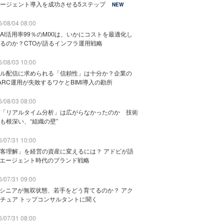
ージェント導入を成功させる5ステップ
NEW
/08/04 08:00
AI活用率99％のMIXIは、いかにコストを最適化し
るのか？CTOが語るインフラ運用戦略
/08/03 10:00
ル配信に求められる「信頼性」は十分か？企業の
ARC運用が失敗するワケとBIMI導入の勘所
/08/03 08:00
「リアルタイム分析」は広がらなかったのか 技術
も根深い、“組織の壁”
/07/31 10:00
客理解」を経営の資産に変えるには？ アドビが語
Iエージェント時代のブランド戦略
/07/31 09:00
でシニアが無双状態、若手をどう育てるのか？ アク
チュア トップコンサルタントに聞く
/07/31 08:00