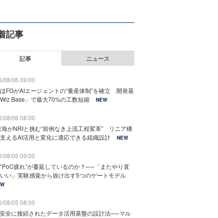
着記事
記事
ニュース
/08/06 09:00
ほFGがAIエージェントの“量産体制”を確立 開発基
Wiz Base」で最大70%の工数短縮
NEW
/08/06 08:00
東海がNRIと挑む“前例なき上流工程変革” リニア構
支えるAI活用と変化に適応できる組織設計
NEW
/08/05 09:00
“PoC疲れ”が蔓延しているのか？──「またやり直
いい」実験感覚から抜け出す5つのゲートモデル
EW
/08/05 08:00
と安全に接続されたデータ活用基盤の設計法──マル