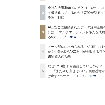
全社AI活用率99％のMIXIは、いかに
2
を最適化しているのか？CTOが語るイ
ラ運用戦略
AIと安全に接続されたデータ活用基盤
3
計法──マルチエージェント導入を成
る5ステップ
NEW
メール配信に求められる「信頼性」は
4
か？企業のDMARC運用が失敗するワ
BIMI導入の勘所
なぜ“PoC疲れ”が蔓延しているのか？
5
──「またやり直せばいい」実験感覚
け出す5つのゲートモデル
NEW