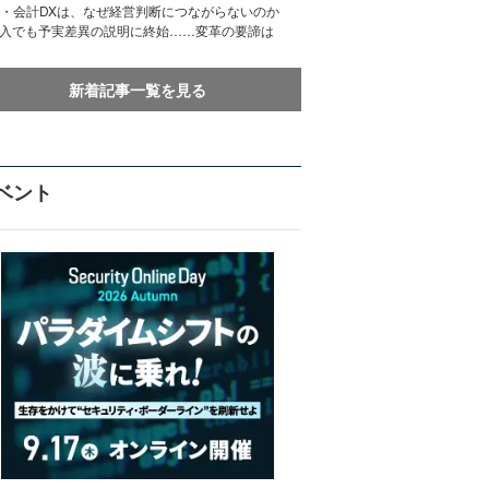
務・会計DXは、なぜ経営判断につながらないのか
導入でも予実差異の説明に終始……変革の要諦は
新着記事一覧を見る
ベント