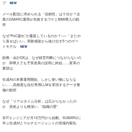
プ
NEW
メール配信に求められる「信頼性」は十分か？企
業のDMARC運用が失敗するワケとBIMI導入の勘
所
なぜ“PoC疲れ”が蔓延しているのか？──「またや
り直せばいい」実験感覚から抜け出す5つのゲー
トモデル
NEW
財務・会計DXは、なぜ経営判断につながらないの
か BI導入でも予実差異の説明に終始……変革の
要諦は
生成AIの本番運用開始、しかし使い物にならな
い……高精度な自社専用LLMを実現するデータ整
備の勘所
なぜ「リアルタイム分析」は広がらなかったの
か 技術よりも根深い、“組織の壁”
非ITエンジニアが月10万円から始動、SUBARUに
学ぶ生成AIとマルチエージェントの現場内製化