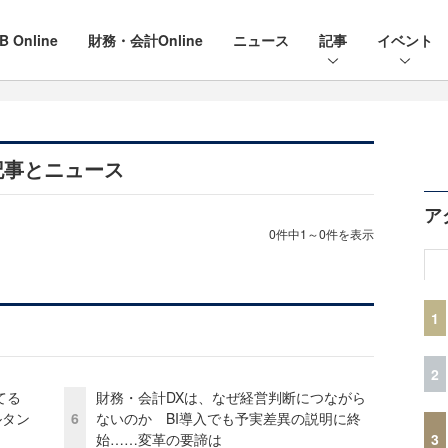
B Online
財務・会計Online
ニュース
記事
イベント
記事とニュース
ア
0件中1～0件を表示
1
2
てる
財務・会計DXは、なぜ経営判断につながら
ルタン
6
ないのか BI導入でも予実差異の説明に終
3
始……変革の要諦は