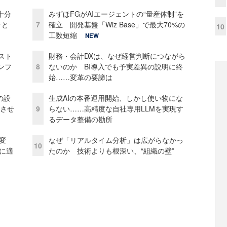
十分
みずほFGがAIエージェントの“量産体制”を
ケと
7
確立 開発基盤「Wiz Base」で最大70%の
10
工数短縮
NEW
コスト
財務・会計DXは、なぜ経営判断につながら
ンフ
8
ないのか BI導入でも予実差異の説明に終
始……変革の要諦は
の設
生成AIの本番運用開始、しかし使い物にな
功させ
9
らない……高精度な自社専用LLMを実現す
るデータ整備の勘所
変
なぜ「リアルタイム分析」は広がらなかっ
10
化に適
たのか 技術よりも根深い、“組織の壁”