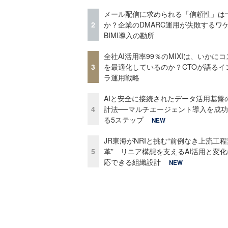
メール配信に求められる「信頼性」は
2
か？企業のDMARC運用が失敗するワ
BIMI導入の勘所
全社AI活用率99％のMIXIは、いかに
3
を最適化しているのか？CTOが語るイ
ラ運用戦略
AIと安全に接続されたデータ活用基盤
4
計法──マルチエージェント導入を成
る5ステップ
NEW
JR東海がNRIと挑む“前例なき上流工程
5
革” リニア構想を支えるAI活用と変
応できる組織設計
NEW