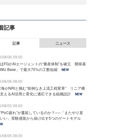
着記事
記事
ニュース
/08/06 09:00
ほFGがAIエージェントの“量産体制”を確立 開発基
Wiz Base」で最大70%の工数短縮
NEW
/08/06 08:00
東海がNRIと挑む“前例なき上流工程変革” リニア構
支えるAI活用と変化に適応できる組織設計
NEW
/08/05 09:00
“PoC疲れ”が蔓延しているのか？──「またやり直
いい」実験感覚から抜け出す5つのゲートモデル
EW
/08/05 08:00