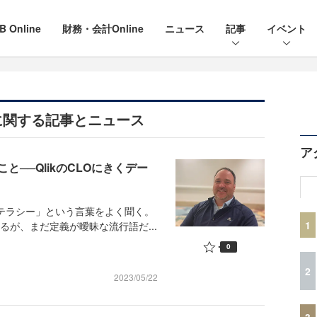
B Online
財務・会計Online
ニュース
記事
イベント
に関する記事とニュース
ア
──QlikのCLOにきくデー
テラシー」という言葉をよく聞く。
1
るが、まだ定義が曖昧な流行語だ...
0
2
2023/05/22
3