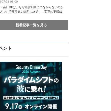
/07/31 08:00
務・会計DXは、なぜ経営判断につながらないのか
導入でも予実差異の説明に終始……変革の要諦は
新着記事一覧を見る
ベント