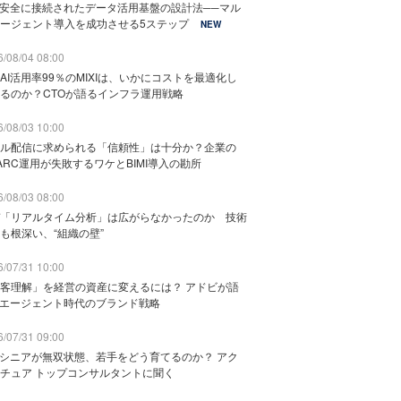
と安全に接続されたデータ活用基盤の設計法──マル
ージェント導入を成功させる5ステップ
NEW
/08/04 08:00
AI活用率99％のMIXIは、いかにコストを最適化し
るのか？CTOが語るインフラ運用戦略
/08/03 10:00
ル配信に求められる「信頼性」は十分か？企業の
ARC運用が失敗するワケとBIMI導入の勘所
/08/03 08:00
「リアルタイム分析」は広がらなかったのか 技術
も根深い、“組織の壁”
/07/31 10:00
客理解」を経営の資産に変えるには？ アドビが語
Iエージェント時代のブランド戦略
/07/31 09:00
でシニアが無双状態、若手をどう育てるのか？ アク
チュア トップコンサルタントに聞く