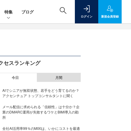
特集
ブログ
ログイン
新規
会員登録
クセスランキング
今日
月間
AIでシニアが無双状態、若手をどう育てるのか？
アクセンチュア トップコンサルタントに聞く
メール配信に求められる「信頼性」は十分か？企
業のDMARC運用が失敗するワケとBIMI導入の勘
所
全社AI活用率99％のMIXIは、いかにコストを最適