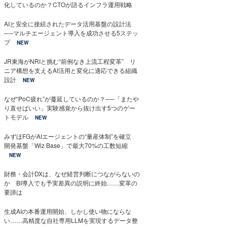
化しているのか？CTOが語るインフラ運用戦略
AIと安全に接続されたデータ活用基盤の設計法
──マルチエージェント導入を成功させる5ステッ
プ
NEW
JR東海がNRIと挑む“前例なき上流工程変革” リ
ニア構想を支えるAI活用と変化に適応できる組織
設計
NEW
なぜ“PoC疲れ”が蔓延しているのか？──「またや
り直せばいい」実験感覚から抜け出す5つのゲー
トモデル
NEW
みずほFGがAIエージェントの“量産体制”を確立
開発基盤「Wiz Base」で最大70%の工数短縮
NEW
財務・会計DXは、なぜ経営判断につながらないの
か BI導入でも予実差異の説明に終始……変革の
要諦は
生成AIの本番運用開始、しかし使い物にならな
い……高精度な自社専用LLMを実現するデータ整