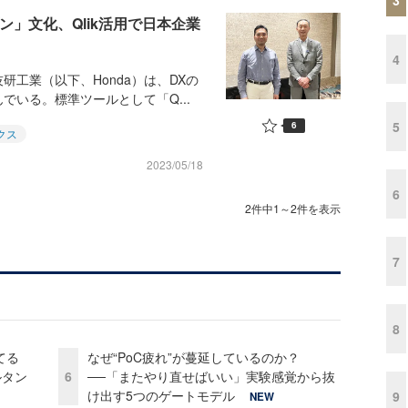
ン」文化、Qlik活用で日本企業
4
工業（以下、Honda）は、DXの
いる。標準ツールとして「Q...
5
6
クス
2023/05/18
6
2件中1～2件を表示
7
8
てる
なぜ“PoC疲れ”が蔓延しているのか？
ルタン
6
──「またやり直せばいい」実験感覚から抜
け出す5つのゲートモデル
9
NEW