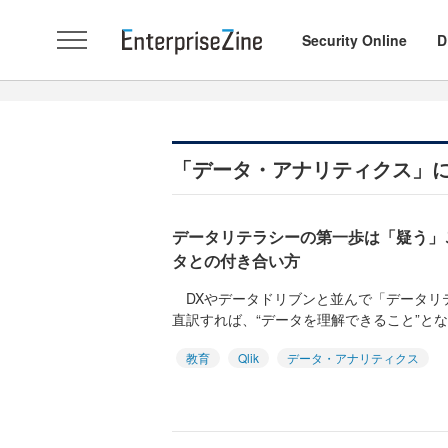
Security Online
D
「データ・アナリティクス」
データリテラシーの第一歩は「疑う」こと
タとの付き合い方
DXやデータドリブンと並んで「データリ
直訳すれば、“データを理解できること”とな
教育
Qlik
データ・アナリティクス