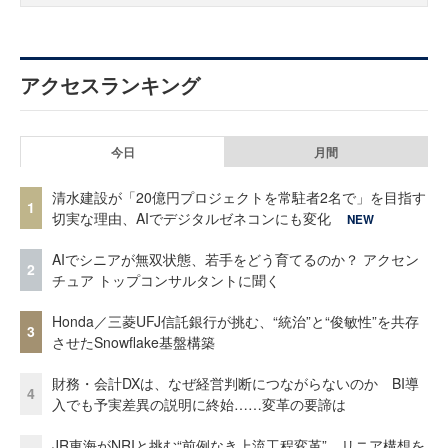
アクセスランキング
今日
月間
清水建設が「20億円プロジェクトを常駐者2名で」を目指す
1
切実な理由、AIでデジタルゼネコンにも変化
NEW
AIでシニアが無双状態、若手をどう育てるのか？ アクセン
2
チュア トップコンサルタントに聞く
Honda／三菱UFJ信託銀行が挑む、“統治”と“俊敏性”を共存
3
させたSnowflake基盤構築
財務・会計DXは、なぜ経営判断につながらないのか BI導
4
入でも予実差異の説明に終始……変革の要諦は
JR東海がNRIと挑む“前例なき上流工程変革” リニア構想を