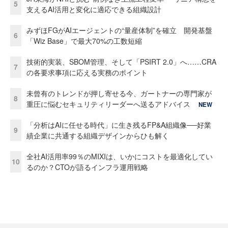
5
支えるAI活用と変化に適応できる組織設計
みずほFGがAIエージェントの“量産体制”を確立 開発基盤
6
「Wiz Base」で最大70%の工数短縮
技術的実装、SBOM管理、そして「PSIRT 2.0」へ……CRA
7
の各要求事項に応える実務のポイント
未曾有のトレンドが押し寄せる今、ガートナーの専門家が
8
重圧に悩むセキュリティリーダーへ送るアドバイス
NEW
「分析はAIに任せる時代」に生き残るFP&A組織像──好業
9
績企業に共通する組織デザインからひも解く
全社AI活用率99％のMIXIは、いかにコストを最適化してい
10
るのか？CTOが語るインフラ運用戦略