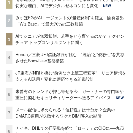
1
切実な理由、AIでデジタルゼネコンにも変化
NEW
みずほFGがAIエージェントの“量産体制”を確立 開発基盤
2
「Wiz Base」で最大70%の工数短縮
AIでシニアが無双状態、若手をどう育てるのか？ アクセン
3
チュア トップコンサルタントに聞く
Honda／三菱UFJ信託銀行が挑む、“統治”と“俊敏性”を共存
4
させたSnowflake基盤構築
JR東海がNRIと挑む“前例なき上流工程変革” リニア構想を
5
支えるAI活用と変化に適応できる組織設計
未曾有のトレンドが押し寄せる今、ガートナーの専門家が
6
重圧に悩むセキュリティリーダーへ送るアドバイス
NEW
メール配信に求められる「信頼性」は十分か？企業の
7
DMARC運用が失敗するワケとBIMI導入の勘所
ナイキ、DHLでのIT要職を経て「ロッテ」のCIOに──丸茂
8