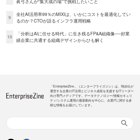
眞弓さんが“集大成の場”で挑戦したいこと
全社AI活用率99％のMIXIは、いかにコストを最適化してい
9
るのか？CTOが語るインフラ運用戦略
「分析はAIに任せる時代」に生き残るFP&A組織像──好業
10
績企業に共通する組織デザインからひも解く
「EnterpriseZine」（エンタープライズジン）は、翔泳社が
運営する企業のIT活用とビジネス成長を支援するITリーダー
向け専門メディアです。データテクノロジー/情報セキュリ
ティ/システム運用の最新動向を中心に、企業ITに関する多
様な情報をお届けしています。