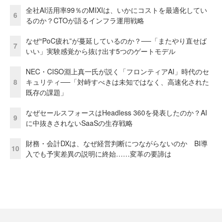
全社AI活用率99％のMIXIは、いかにコストを最適化してい
6
るのか？CTOが語るインフラ運用戦略
なぜ“PoC疲れ”が蔓延しているのか？──「またやり直せば
7
いい」実験感覚から抜け出す5つのゲートモデル
NEC・CISO淵上真一氏が説く「フロンティアAI」時代のセ
8
キュリティ──「対峙すべきは未知ではなく、高速化された
既存の課題」
なぜセールスフォースはHeadless 360を発表したのか？AI
9
に中抜きされないSaaSの生存戦略
財務・会計DXは、なぜ経営判断につながらないのか BI導
10
入でも予実差異の説明に終始……変革の要諦は