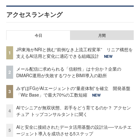
アクセスランキング
今日
月間
JR東海がNRIと挑む“前例なき上流工程変革” リニア構想を
1
支えるAI活用と変化に適応できる組織設計
NEW
メール配信に求められる「信頼性」は十分か？企業の
2
DMARC運用が失敗するワケとBIMI導入の勘所
みずほFGがAIエージェントの“量産体制”を確立 開発基盤
3
「Wiz Base」で最大70%の工数短縮
NEW
AIでシニアが無双状態、若手をどう育てるのか？ アクセン
4
チュア トップコンサルタントに聞く
AIと安全に接続されたデータ活用基盤の設計法──マルチエ
5
ージェント導入を成功させる5ステップ