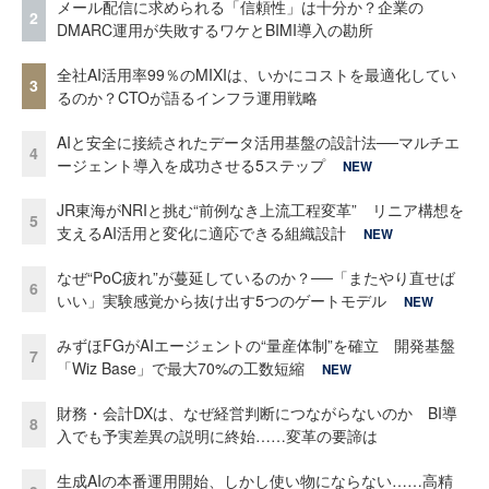
メール配信に求められる「信頼性」は十分か？企業の
2
DMARC運用が失敗するワケとBIMI導入の勘所
全社AI活用率99％のMIXIは、いかにコストを最適化してい
3
るのか？CTOが語るインフラ運用戦略
AIと安全に接続されたデータ活用基盤の設計法──マルチエ
4
ージェント導入を成功させる5ステップ
NEW
JR東海がNRIと挑む“前例なき上流工程変革” リニア構想を
5
支えるAI活用と変化に適応できる組織設計
NEW
なぜ“PoC疲れ”が蔓延しているのか？──「またやり直せば
6
いい」実験感覚から抜け出す5つのゲートモデル
NEW
みずほFGがAIエージェントの“量産体制”を確立 開発基盤
7
「Wiz Base」で最大70%の工数短縮
NEW
財務・会計DXは、なぜ経営判断につながらないのか BI導
8
入でも予実差異の説明に終始……変革の要諦は
生成AIの本番運用開始、しかし使い物にならない……高精