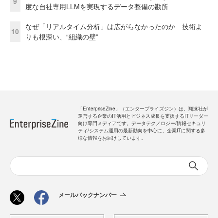
9
度な自社専用LLMを実現するデータ整備の勘所
なぜ「リアルタイム分析」は広がらなかったのか 技術よ
10
りも根深い、“組織の壁”
「EnterpriseZine」（エンタープライズジン）は、翔泳社が
運営する企業のIT活用とビジネス成長を支援するITリーダー
向け専門メディアです。データテクノロジー/情報セキュリ
ティ/システム運用の最新動向を中心に、企業ITに関する多
様な情報をお届けしています。
メールバックナンバー