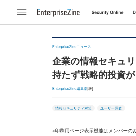
Security Online
D
EnterpriseZineニュース
企業の情報セキュリ
持たず戦略的投資が
EnterpriseZine編集部
[著]
情報セキュリティ対策
ユーザー調査
※印刷用ページ表示機能はメンバーの