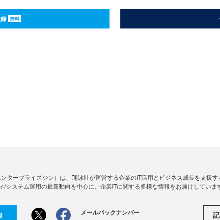
登録
無料
Zine」（エンタープライズジン）は、翔泳社が運営する企業のIT活用とビジネス成長を支
ィ/システム運用の最新動向を中心に、企業ITに関する多様な情報をお届けしていま
メールバックナンバー
記
録