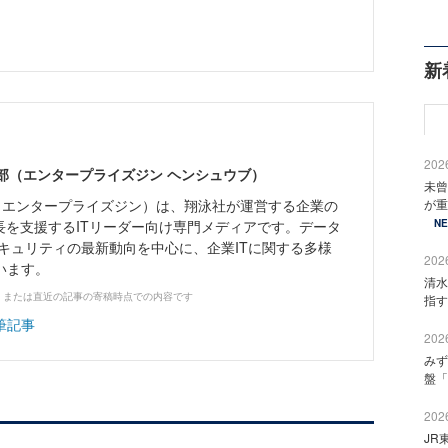
新
2026
ne編集部（エンタープライズジン ヘンシュウブ）
未曾
Zine」（エンタープライズジン）は、翔泳社が運営する企業の
が重
長を支援するITリーダー向け専門メディアです。データ
N
キュリティの最新動向を中心に、企業ITに関する多様
2026
います。
清水
、または直近の記事の寄稿時点での内容です
指す
筆記事
2026
みず
盤「
2026
JR