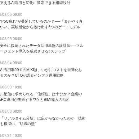
支えるAI活用と変化に適応できる組織設計
/08/05 09:00
“PoC疲れ”が蔓延しているのか？──「またやり直
いい」実験感覚から抜け出す5つのゲートモデル
/08/05 08:00
と安全に接続されたデータ活用基盤の設計法──マル
ージェント導入を成功させる5ステップ
/08/04 08:00
AI活用率99％のMIXIは、いかにコストを最適化し
るのか？CTOが語るインフラ運用戦略
/08/03 10:00
ル配信に求められる「信頼性」は十分か？企業の
ARC運用が失敗するワケとBIMI導入の勘所
/08/03 08:00
「リアルタイム分析」は広がらなかったのか 技術
も根深い、“組織の壁”
/07/31 10:00