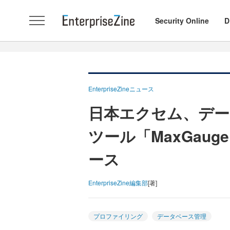
Security Online
D
EnterpriseZineニュース
日本エクセム、デ
ツール「MaxGauge
ース
EnterpriseZine編集部
[著]
プロファイリング
データベース管理