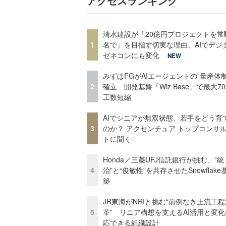
アクセスランキング
清水建設が「20億円プロジェクトを常
1
名で」を目指す切実な理由、AIでデジ
ゼネコンにも変化
NEW
みずほFGがAIエージェントの“量産体制
2
確立 開発基盤「Wiz Base」で最大7
工数短縮
AIでシニアが無双状態、若手をどう育
3
のか？ アクセンチュア トップコンサ
トに聞く
Honda／三菱UFJ信託銀行が挑む、“統
4
治”と“俊敏性”を共存させたSnowflak
築
JR東海がNRIと挑む“前例なき上流工程
5
革” リニア構想を支えるAI活用と変
応できる組織設計