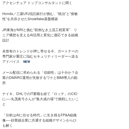
アクセンチュア トップコンサルタントに聞く
Honda／三菱UFJ信託銀行が挑む、“統治”と“俊敏
性”を共存させたSnowflake基盤構築
JR東海がNRIと挑む“前例なき上流工程変革” リ
ニア構想を支えるAI活用と変化に適応できる組織
設計
未曾有のトレンドが押し寄せる今、ガートナーの
専門家が重圧に悩むセキュリティリーダーへ送る
アドバイス
NEW
メール配信に求められる「信頼性」は十分か？企
業のDMARC運用が失敗するワケとBIMI導入の勘
所
ナイキ、DHLでのIT要職を経て「ロッテ」のCIO
に──丸茂眞弓さんが“集大成の場”で挑戦したいこ
と
「分析はAIに任せる時代」に生き残るFP&A組織
像──好業績企業に共通する組織デザインからひ
も解く