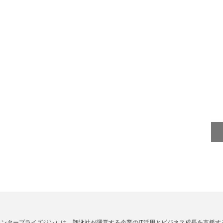
Zine」（エンタープライズジン）は、翔泳社が運営する企業のIT活用とビジネス成長を支