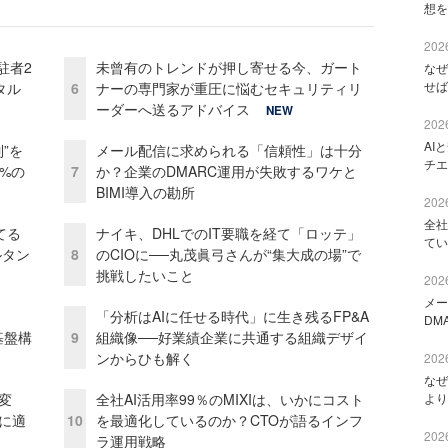
想を
2026
駐者2
未曾有のトレンドが押し寄せる今、ガート
なぜ
せば
タル
6
ナーの専門家が重圧に悩むセキュリティリ
ーダーへ送るアドバイス
NEW
2026
AI
”を
メール配信に求められる「信頼性」は十分
チエ
0%の
7
か？企業のDMARC運用が失敗するワケと
BIMI導入の勘所
2026
全社
てる
ナイキ、DHLでのIT要職を経て「ロッテ」
てい
ルタン
8
のCIOに──丸茂眞弓さんが“集大成の場”で
挑戦したいこと
2026
メー
「分析はAIに任せる時代」に生き残るFP&A
DM
e基盤構
9
組織像──好業績企業に共通する組織デザイ
ンからひも解く
2026
なぜ
変
全社AI活用率99％のMIXIは、いかにコスト
より
化に適
10
を最適化しているのか？CTOが語るインフ
2026
ラ運用戦略