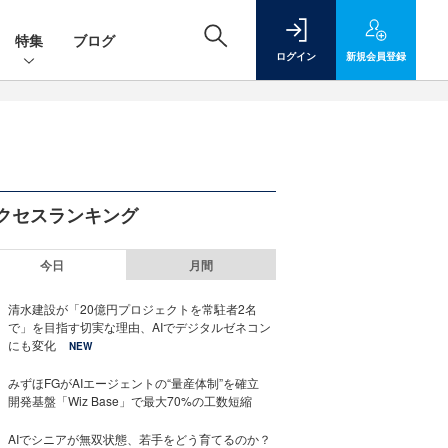
特集
ブログ
ログイン
新規
会員登録
クセスランキング
今日
月間
清水建設が「20億円プロジェクトを常駐者2名
で」を目指す切実な理由、AIでデジタルゼネコン
にも変化
NEW
みずほFGがAIエージェントの“量産体制”を確立
開発基盤「Wiz Base」で最大70%の工数短縮
AIでシニアが無双状態、若手をどう育てるのか？