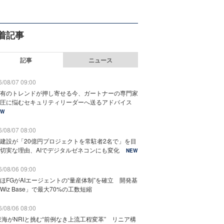
着記事
記事
ニュース
/08/07 09:00
有のトレンドが押し寄せる今、ガートナーの専門家
圧に悩むセキュリティリーダーへ送るアドバイス
EW
/08/07 08:00
建設が「20億円プロジェクトを常駐者2名で」を目
切実な理由、AIでデジタルゼネコンにも変化
NEW
/08/06 09:00
ほFGがAIエージェントの“量産体制”を確立 開発基
Wiz Base」で最大70%の工数短縮
/08/06 08:00
東海がNRIと挑む“前例なき上流工程変革” リニア構