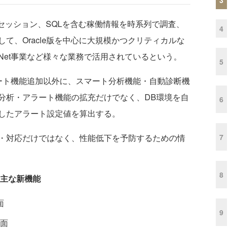
のセッション、SQLを含む稼働情報を時系列で調査、
4
て、Oracle版を中心に大規模かつクリティカルな
Net事業など様々な業務で活用されているという。
5
アラート機能追加以外に、スマート分析機能・自動診断機
分析・アラート機能の拡充だけでなく、DB環境を自
6
したアラート設定値を算出する。
7
・対応だけではなく、性能低下を予防するための情
8
J4」主な新機能
面
9
面