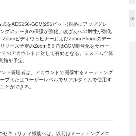
10
式をAES256-GCM(256ビット)規格にアップグレー
ングのデータの保護が強化、改ざんへの耐性が強化
ZoomビデオウェビナーおよびZoom Phoneのデー
リース予定のZoom 5.0ではGCM暗号化をサポー
全てのアカウントに対して有効となる。システム全体
の実施を予定。
ウント管理者は、アカウントで開催するミーティング
ープまたはユーザーレベルでリアルタイムで使用す
ことができる。
mのセキュリティ機能へは、以前はミーティングメニ