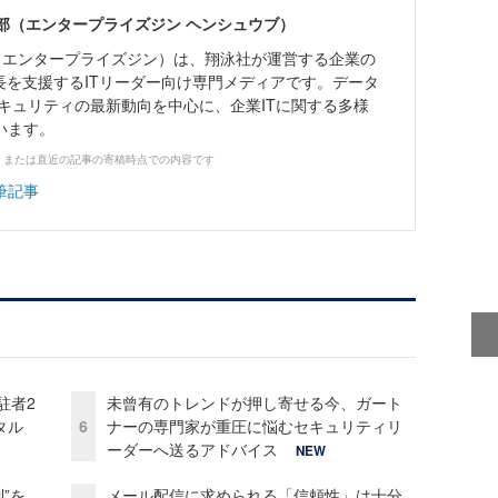
ne編集部（エンタープライズジン ヘンシュウブ）
Zine」（エンタープライズジン）は、翔泳社が運営する企業の
長を支援するITリーダー向け専門メディアです。データ
キュリティの最新動向を中心に、企業ITに関する多様
います。
、または直近の記事の寄稿時点での内容です
筆記事
駐者2
未曾有のトレンドが押し寄せる今、ガート
タル
6
ナーの専門家が重圧に悩むセキュリティリ
ーダーへ送るアドバイス
NEW
”を
メール配信に求められる「信頼性」は十分