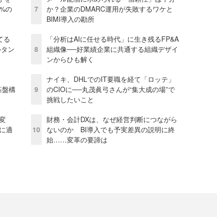
0%の
7
か？企業のDMARC運用が失敗するワケと
BIMI導入の勘所
てる
「分析はAIに任せる時代」に生き残るFP&A
ルタン
8
組織像──好業績企業に共通する組織デザイ
ンからひも解く
ナイキ、DHLでのIT要職を経て「ロッテ」
e基盤構
9
のCIOに──丸茂眞弓さんが“集大成の場”で
挑戦したいこと
変
財務・会計DXは、なぜ経営判断につながら
化に適
10
ないのか BI導入でも予実差異の説明に終
始……変革の要諦は