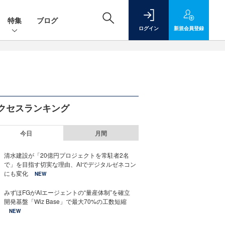
特集
ブログ
ログイン
新規
会員登録
クセスランキング
今日
月間
清水建設が「20億円プロジェクトを常駐者2名
で」を目指す切実な理由、AIでデジタルゼネコン
にも変化
NEW
みずほFGがAIエージェントの“量産体制”を確立
開発基盤「Wiz Base」で最大70%の工数短縮
NEW