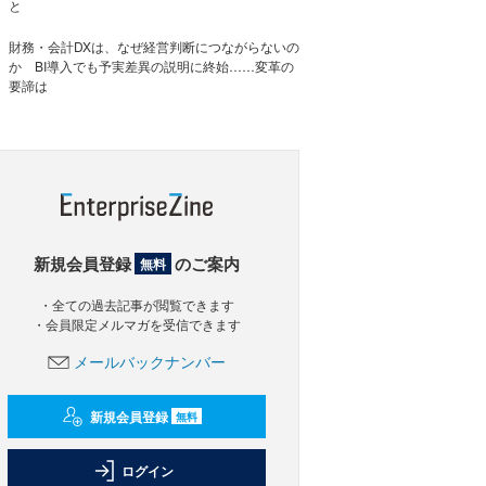
と
財務・会計DXは、なぜ経営判断につながらないの
か BI導入でも予実差異の説明に終始……変革の
要諦は
新規会員登録
のご案内
無料
・全ての過去記事が閲覧できます
・会員限定メルマガを受信できます
メールバックナンバー
新規会員登録
無料
ログイン