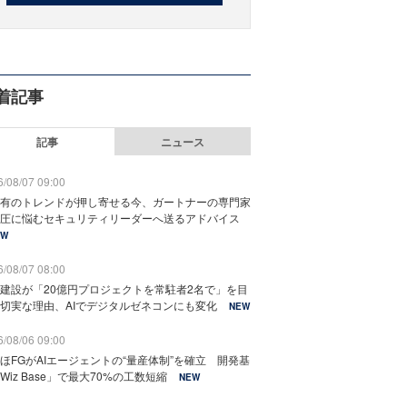
着記事
記事
ニュース
/08/07 09:00
有のトレンドが押し寄せる今、ガートナーの専門家
圧に悩むセキュリティリーダーへ送るアドバイス
EW
/08/07 08:00
建設が「20億円プロジェクトを常駐者2名で」を目
切実な理由、AIでデジタルゼネコンにも変化
NEW
/08/06 09:00
ほFGがAIエージェントの“量産体制”を確立 開発基
Wiz Base」で最大70%の工数短縮
NEW