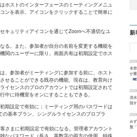
はホストのインターフェースのミーティングメニュ
コンを表示、アイコンをクリックすることで簡単に
セキュリティアイコンを通じてZoomへ不適切なユ
新
なる。また、参加者が自分の名前を変更する機能を
機関のユーザーに限り、画面共有は初期設定でホス
2026
未曾
は、参加者がミーティングに参加する前に、ホスト
が重
させることができる既存の機能、現在は、教育向け
N
ライセンスのプロのアカウントでは初期設定されて
2026
行中に待機室をオンにすることもできる。
清水
指す
初期設定で有効に：ミーティング用のパスワードは
全ての基本プラン、シングルライセンスのプロプラ
2026
みず
盤「
のお客さまに初期設定で有効になる。管理者アカウント
雑なパスワード（長さ、英数字の両方の使用、特殊