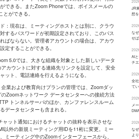
2026
できる。またZoom Phoneでは、ボイスメールの
JR
ることができる。
想を
ド：現在は、ミーティングホストとは別に、クラウ
2026
対するパスワードが初期設定されており、このパス
なぜ
せば
ればならない。管理者アカウントの場合は、アカウ
設定することができる。
2026
AI
om 5.0では、大きな組織を対象とした新しいデータ
チエ
のアカウントに対する連絡先リンクを設定して、安全
2026
ャット、電話連絡を行えるようになる。
全社
、企業および教育向けプランの管理では、Zoomダッ
てい
のZoomネットワーク データセンターへの接続方法
2026
TTP トンネルサーバのほか、カンファレンスルーム
メー
るデータセンターも含まれる。
DM
mチャット通知におけるチャットの抜粋を表示させな
2026
I以外の新規ミーティング用IDを11桁に変更。ミー
なぜ
より
、ミーティング中のZoomインターフェースから、