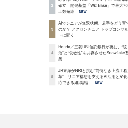
2
確立 開発基盤「Wiz Base」で最大7
工数短縮
NEW
AIでシニアが無双状態、若手をどう育
3
のか？ アクセンチュア トップコンサ
トに聞く
Honda／三菱UFJ信託銀行が挑む、“統
4
治”と“俊敏性”を共存させたSnowflak
築
JR東海がNRIと挑む“前例なき上流工程
5
革” リニア構想を支えるAI活用と変
応できる組織設計
NEW