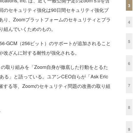
nications, Inc. は、近く一般公開予定のZoom 5.0を含
3
回のセキュリティ強化は90日間セキュリティ強化プ
あり、Zoomプラットフォームのセキュリティとプラ
4
り組んでいくためのもの。
5
256-GCM（256ビット）のサポートが追加されること
や改ざんに対する耐性が強化される。
6
はこの取り組みを「Zoom自身が徹底した行動をとるた
る」と語っている。ユアンCEO自らが「Ask Eric
7
週開催する等、Zoomのセキュリティ問題の改善の取り組
8
。
9