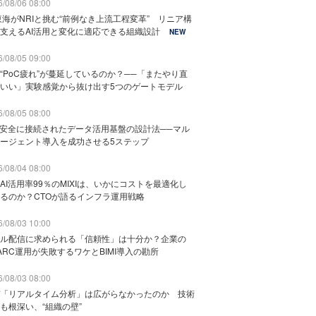
/08/06 08:00
東海がNRIと挑む“前例なき上流工程変革” リニア構
支えるAI活用と変化に適応できる組織設計
NEW
/08/05 09:00
“PoC疲れ”が蔓延しているのか？──「またやり直
いい」実験感覚から抜け出す5つのゲートモデル
/08/05 08:00
と安全に接続されたデータ活用基盤の設計法──マル
ージェント導入を成功させる5ステップ
/08/04 08:00
AI活用率99％のMIXIは、いかにコストを最適化し
るのか？CTOが語るインフラ運用戦略
/08/03 10:00
ル配信に求められる「信頼性」は十分か？企業の
ARC運用が失敗するワケとBIMI導入の勘所
/08/03 08:00
「リアルタイム分析」は広がらなかったのか 技術
も根深い、“組織の壁”