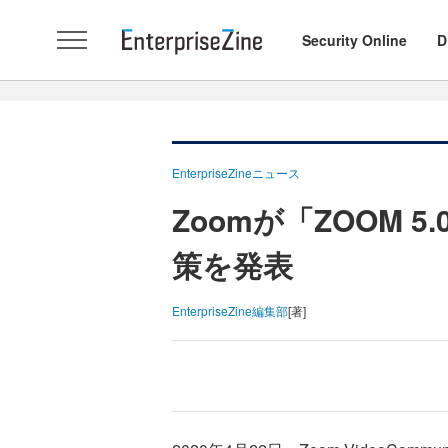
Security Online
D
EnterpriseZineニュース
Zoomが「ZOOM 
策を発表
EnterpriseZine編集部
[著]