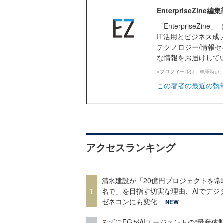
EnterpriseZi
「Enterprise
IT活用とビジネス成
テクノロジー/情報セ
な情報をお届けして
※プロフィールは、執筆時点
この著者の最近の執
アクセスランキング
清水建設が「20億円プロジェクトを常
1
名で」を目指す切実な理由、AIでデジ
ゼネコンにも変化
NEW
みずほFGがAIエージェントの“量産体制