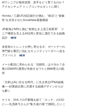
AIでシニアが無双状態、若手をどう育てるのか？
アクセンチュア トップコンサルタントに聞く
Honda／三菱UFJ信託銀行が挑む、“統治”と“俊敏
性”を共存させたSnowflake基盤構築
JR東海がNRIと挑む“前例なき上流工程変革” リ
ニア構想を支えるAI活用と変化に適応できる組織
設計
NEW
未曾有のトレンドが押し寄せる今、ガートナーの
専門家が重圧に悩むセキュリティリーダーへ送る
アドバイス
NEW
メール配信に求められる「信頼性」は十分か？企
業のDMARC運用が失敗するワケとBIMI導入の勘
所
「分析はAIに任せる時代」に生き残るFP&A組織
像──好業績企業に共通する組織デザインからひ
も解く
ナイキ、DHLでのIT要職を経て「ロッテ」のCIO
に──丸茂眞弓さんが“集大成の場”で挑戦したいこ