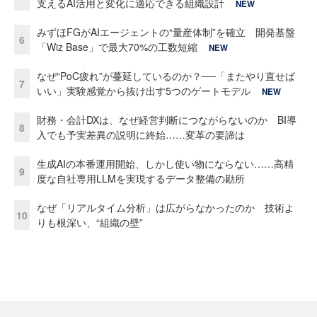
支えるAI活用と変化に適応できる組織設計
NEW
みずほFGがAIエージェントの“量産体制”を確立 開発基盤
6
「Wiz Base」で最大70%の工数短縮
NEW
なぜ“PoC疲れ”が蔓延しているのか？──「またやり直せば
7
いい」実験感覚から抜け出す5つのゲートモデル
NEW
財務・会計DXは、なぜ経営判断につながらないのか BI導
8
入でも予実差異の説明に終始……変革の要諦は
生成AIの本番運用開始、しかし使い物にならない……高精
9
度な自社専用LLMを実現するデータ整備の勘所
なぜ「リアルタイム分析」は広がらなかったのか 技術よ
10
りも根深い、“組織の壁”