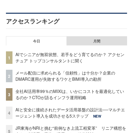
アクセスランキング
今日
月間
AIでシニアが無双状態、若手をどう育てるのか？ アクセン
1
チュア トップコンサルタントに聞く
メール配信に求められる「信頼性」は十分か？企業の
2
DMARC運用が失敗するワケとBIMI導入の勘所
全社AI活用率99％のMIXIは、いかにコストを最適化してい
3
るのか？CTOが語るインフラ運用戦略
AIと安全に接続されたデータ活用基盤の設計法──マルチエ
4
ージェント導入を成功させる5ステップ
NEW
JR東海がNRIと挑む“前例なき上流工程変革” リニア構想を
5