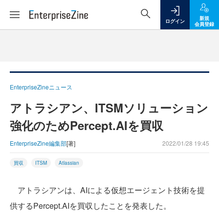
新規
ログイン
会員登録
EnterpriseZineニュース
アトラシアン、ITSMソリューション
強化のためPercept.AIを買収
EnterpriseZine編集部
[著]
2022/01/28 19:45
買収
ITSM
Atlassian
アトラシアンは、AIによる仮想エージェント技術を提
供するPercept.AIを買収したことを発表した。