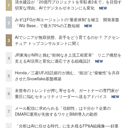
清水建設が「20億円プロジェクトを常駐者2名で」を目指す
1
切実な理由、AIでデジタルゼネコンにも変化
NEW
みずほFGがAIエージェントの“量産体制”を確立 開発基盤
2
「Wiz Base」で最大70%の工数短縮
NEW
AIでシニアが無双状態、若手をどう育てるのか？ アクセン
3
チュア トップコンサルタントに聞く
JR東海がNRIと挑む“前例なき上流工程変革” リニア構想を
4
支えるAI活用と変化に適応できる組織設計
NEW
Honda／三菱UFJ信託銀行が挑む、“統治”と“俊敏性”を共存
5
させたSnowflake基盤構築
未曾有のトレンドが押し寄せる今、ガートナーの専門家が
6
重圧に悩むセキュリティリーダーへ送るアドバイス
NEW
メール配信に求められる「信頼性」は十分か？企業の
7
DMARC運用が失敗するワケとBIMI導入の勘所
「分析はAIに任せる時代」に生き残るFP&A組織像──好業