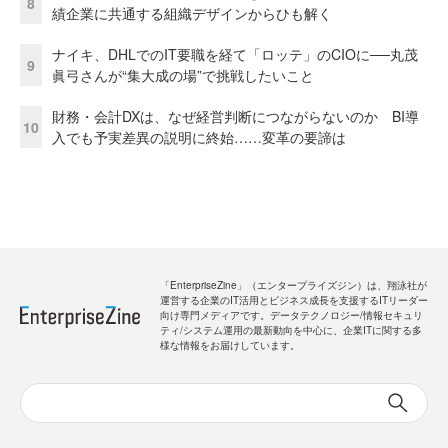
8
績企業に共通する組織デザインからひも解く
ナイキ、DHLでのIT要職を経て「ロッテ」のCIOに──丸茂
9
眞弓さんが“集大成の場”で挑戦したいこと
財務・会計DXは、なぜ経営判断につながらないのか BI導
10
入でも予実差異の説明に終始……変革の要諦は
「EnterpriseZine」（エンタープライズジン）は、翔泳社が
運営する企業のIT活用とビジネス成長を支援するITリーダー
向け専門メディアです。データテクノロジー/情報セキュリ
ティ/システム運用の最新動向を中心に、企業ITに関する多
様な情報をお届けしています。