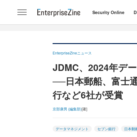
Security Online
D
EnterpriseZineニュース
JDMC、2024年
──日本郵船、富士
行など6社が受賞
京部康男 (編集部)
[著]
データマネジメント
セブン銀行
日本郵