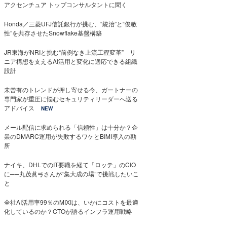
アクセンチュア トップコンサルタントに聞く
Honda／三菱UFJ信託銀行が挑む、“統治”と“俊敏
性”を共存させたSnowflake基盤構築
JR東海がNRIと挑む“前例なき上流工程変革” リ
ニア構想を支えるAI活用と変化に適応できる組織
設計
未曾有のトレンドが押し寄せる今、ガートナーの
専門家が重圧に悩むセキュリティリーダーへ送る
アドバイス
NEW
メール配信に求められる「信頼性」は十分か？企
業のDMARC運用が失敗するワケとBIMI導入の勘
所
ナイキ、DHLでのIT要職を経て「ロッテ」のCIO
に──丸茂眞弓さんが“集大成の場”で挑戦したいこ
と
全社AI活用率99％のMIXIは、いかにコストを最適
化しているのか？CTOが語るインフラ運用戦略