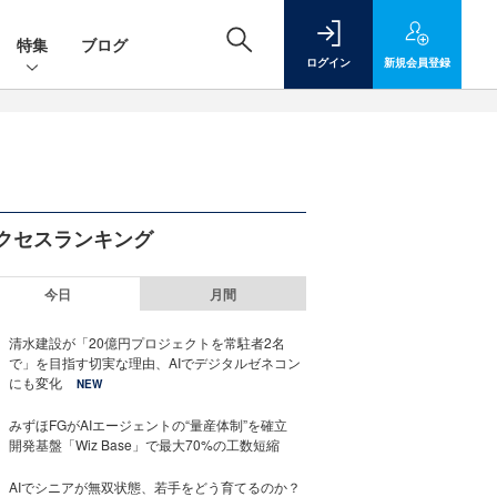
特集
ブログ
ログイン
新規
会員登録
クセスランキング
今日
月間
清水建設が「20億円プロジェクトを常駐者2名
で」を目指す切実な理由、AIでデジタルゼネコン
にも変化
NEW
みずほFGがAIエージェントの“量産体制”を確立
開発基盤「Wiz Base」で最大70%の工数短縮
AIでシニアが無双状態、若手をどう育てるのか？