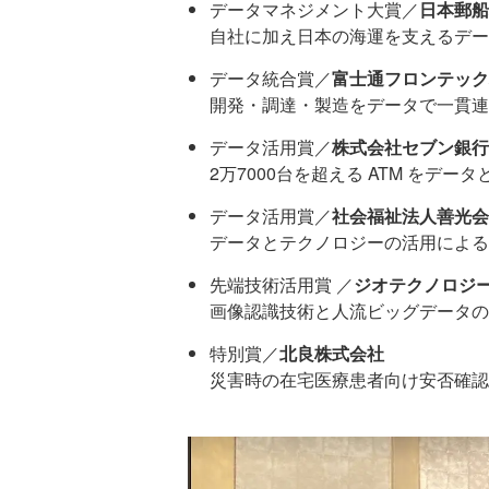
データマネジメント大賞／
日本郵船
自社に加え日本の海運を支えるデー
データ統合賞／
富士通フロンテック
開発・調達・製造をデータで一貫連携、
データ活用賞／
株式会社セブン銀行
2万7000台を超える ATM をデータ
データ活用賞／
社会福祉法人善光会
データとテクノロジーの活用による
先端技術活用賞 ／
ジオテクノロジ
画像認識技術と人流ビッグデータの
特別賞／
北良株式会社
災害時の在宅医療患者向け安否確認