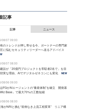
着記事
記事
ニュース
/08/07 09:00
有のトレンドが押し寄せる今、ガートナーの専門家
圧に悩むセキュリティリーダーへ送るアドバイス
EW
/08/07 08:00
建設が「20億円プロジェクトを常駐者2名で」を目
切実な理由、AIでデジタルゼネコンにも変化
NEW
/08/06 09:00
ほFGがAIエージェントの“量産体制”を確立 開発基
Wiz Base」で最大70%の工数短縮
/08/06 08:00
東海がNRIと挑む“前例なき上流工程変革” リニア構