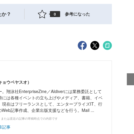
たか？
参考になった
0
（キョウベヤスオ）
泳社EnterpriseZine／AIdiverには業務委託として
時には各種イベントの立ち上げやメディア、書籍、イベ
。現在はフリーランスとして、エンタープライズIT、行
Web記事作成、企業出版支援などを行う。Mail ...
、または直近の記事の寄稿時点での内容です
筆記事