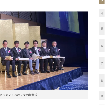
4
5
6
7
8
ネジメント2024」での授賞式
9