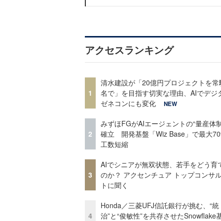
アクセスランキング
清水建設が「20億円プロジェクトを常
1
名で」を目指す切実な理由、AIでデジ
ゼネコンにも変化
NEW
みずほFGがAIエージェントの“量産体制
2
確立 開発基盤「Wiz Base」で最大7
工数短縮
AIでシニアが無双状態、若手をどう育
3
のか？ アクセンチュア トップコンサ
トに聞く
Honda／三菱UFJ信託銀行が挑む、“統
4
治”と“俊敏性”を共存させたSnowflak