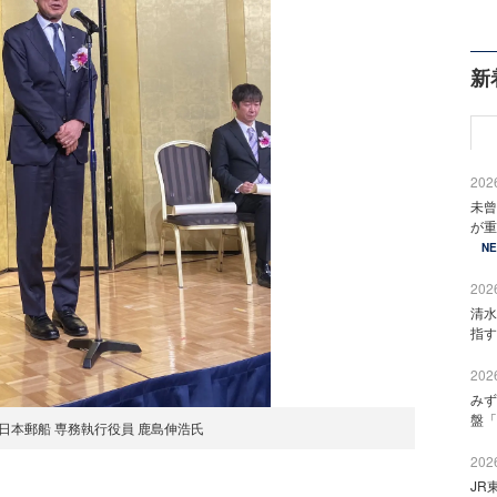
新
2026
未曾
が重
N
2026
清水
指す
2026
みず
盤「
日本郵船 専務執行役員 鹿島伸浩氏
2026
JR