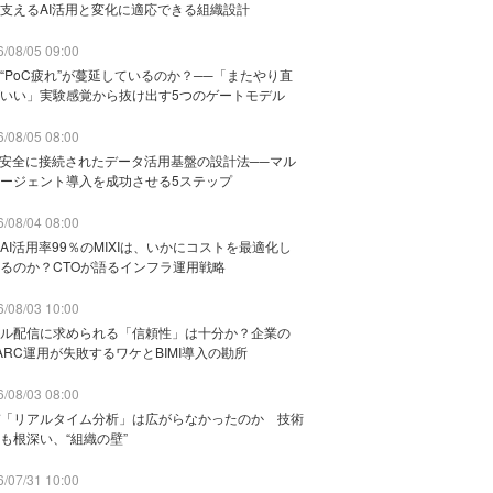
支えるAI活用と変化に適応できる組織設計
/08/05 09:00
“PoC疲れ”が蔓延しているのか？──「またやり直
いい」実験感覚から抜け出す5つのゲートモデル
/08/05 08:00
と安全に接続されたデータ活用基盤の設計法──マル
ージェント導入を成功させる5ステップ
/08/04 08:00
AI活用率99％のMIXIは、いかにコストを最適化し
るのか？CTOが語るインフラ運用戦略
/08/03 10:00
ル配信に求められる「信頼性」は十分か？企業の
ARC運用が失敗するワケとBIMI導入の勘所
/08/03 08:00
「リアルタイム分析」は広がらなかったのか 技術
も根深い、“組織の壁”
/07/31 10:00