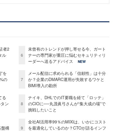
駐者2
未曾有のトレンドが押し寄せる今、ガート
タル
6
ナーの専門家が重圧に悩むセキュリティリ
ーダーへ送るアドバイス
NEW
”を
メール配信に求められる「信頼性」は十分
0%の
7
か？企業のDMARC運用が失敗するワケと
BIMI導入の勘所
てる
ナイキ、DHLでのIT要職を経て「ロッテ」
ルタン
8
のCIOに──丸茂眞弓さんが“集大成の場”で
挑戦したいこと
全社AI活用率99％のMIXIは、いかにコスト
e基盤構
9
を最適化しているのか？CTOが語るインフ