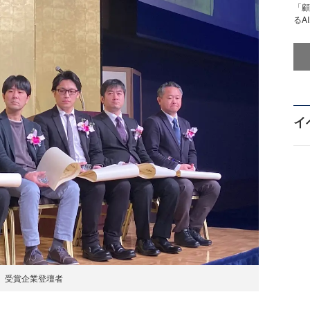
「顧
るA
イ
受賞企業登壇者