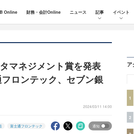
B Online
財務・会計Online
ニュース
記事
イベント
データマネジメント賞を発表
ア
通フロンテック、セブン銀
1
2024/03/11 14:00
2
船
富士通フロンテック
通知
3