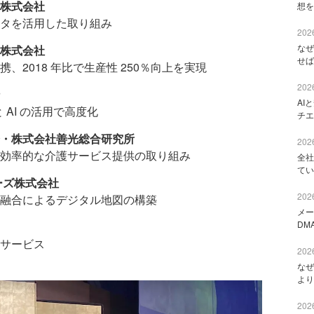
株式会社
想を
タを活用した取り組み
2026
なぜ
株式会社
せば
2018 年比で生産性 250％向上を実現
2026
AI
と AI の活用で高度化
チエ
・株式会社善光総合研究所
2026
効率的な介護サービス提供の取り組み
全社
てい
ーズ株式会社
2026
融合によるデジタル地図の構築
メー
DM
サービス
2026
なぜ
より
2026