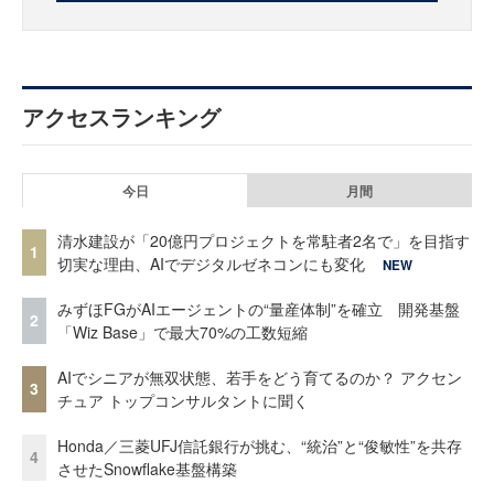
アクセスランキング
今日
月間
清水建設が「20億円プロジェクトを常駐者2名で」を目指す
1
切実な理由、AIでデジタルゼネコンにも変化
NEW
みずほFGがAIエージェントの“量産体制”を確立 開発基盤
2
「Wiz Base」で最大70%の工数短縮
AIでシニアが無双状態、若手をどう育てるのか？ アクセン
3
チュア トップコンサルタントに聞く
Honda／三菱UFJ信託銀行が挑む、“統治”と“俊敏性”を共存
4
させたSnowflake基盤構築