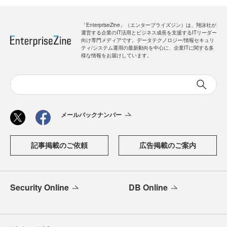
「EnterpriseZine」（エンタープライズジン）は、翔泳社が
運営する企業のIT活用とビジネス成長を支援するITリーダー
向け専門メディアです。データテクノロジー/情報セキュリ
ティ/システム運用の最新動向を中心に、企業ITに関する多
様な情報をお届けしています。
メールバックナンバー
記事掲載のご依頼
広告掲載のご案内
Security Online
DB Online