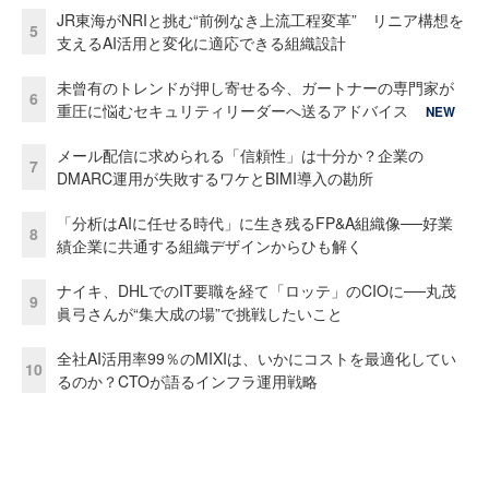
JR東海がNRIと挑む“前例なき上流工程変革” リニア構想を
5
支えるAI活用と変化に適応できる組織設計
未曾有のトレンドが押し寄せる今、ガートナーの専門家が
6
重圧に悩むセキュリティリーダーへ送るアドバイス
NEW
メール配信に求められる「信頼性」は十分か？企業の
7
DMARC運用が失敗するワケとBIMI導入の勘所
「分析はAIに任せる時代」に生き残るFP&A組織像──好業
8
績企業に共通する組織デザインからひも解く
ナイキ、DHLでのIT要職を経て「ロッテ」のCIOに──丸茂
9
眞弓さんが“集大成の場”で挑戦したいこと
全社AI活用率99％のMIXIは、いかにコストを最適化してい
10
るのか？CTOが語るインフラ運用戦略