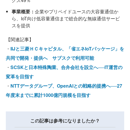
グス49％
事業概要：
企業やプリペイドユースの大容量通信か
ら、IoT向け低容量通信まで総合的な無線通信サービ
スを提供
【関連記事】
・
IIJと三菱ＨＣキャピタル、「省エネIoTパッケージ」を
共同で開発・提供へ サブスクで利用可能
・
SCSKと日本特殊陶業、合弁会社を設立へ──IT運営の
変革を目指す
・
NTTデータグループ、OpenAIとの戦略的提携へ──27
年度末までに累計1000億円規模を目指す
この記事は参考になりましたか？