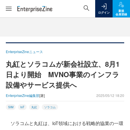
新規
ログイン
会員登録
EnterpriseZineニュース
丸紅とソラコムが新会社設立、8月1
日より開始 MVNO事業のインフラ
設備やサービス提供へ
EnterpriseZine編集部
[著]
2025/05/12 18:20
SIM
IoT
丸紅
ソラコム
ソラコムと丸紅は、IoT領域における戦略的協業の一環