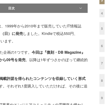
目次
4
では、1999年から2010年まで販売していたIT情報誌
5
1日（日）に発売
しました。Kindleで税込550円、
っています。
6
た企画の1つです。
今回は『復刻・DB Magazine』
から09号を発売
。以降は1年ずつさかのぼって継続的
7
掲載許諾を得られたコンテンツを収録していく形式
8
す。それぞれ1度購入していただければ、その後に追
9
T業界やエンジニアコミュニティの雰囲気を懐かし