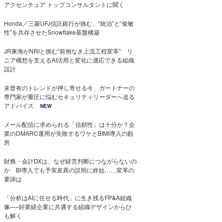
アクセンチュア トップコンサルタントに聞く
Honda／三菱UFJ信託銀行が挑む、“統治”と“俊敏
性”を共存させたSnowflake基盤構築
JR東海がNRIと挑む“前例なき上流工程変革” リ
ニア構想を支えるAI活用と変化に適応できる組織
設計
未曾有のトレンドが押し寄せる今、ガートナーの
専門家が重圧に悩むセキュリティリーダーへ送る
アドバイス
NEW
メール配信に求められる「信頼性」は十分か？企
業のDMARC運用が失敗するワケとBIMI導入の勘
所
財務・会計DXは、なぜ経営判断につながらないの
か BI導入でも予実差異の説明に終始……変革の
要諦は
「分析はAIに任せる時代」に生き残るFP&A組織
像──好業績企業に共通する組織デザインからひ
も解く