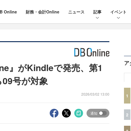
B Online
財務・会計Online
ニュース
記事
イベント
ア
ine』がKindleで発売、第1
ら09号が対象
2026/03/02 13:00
1
通知
2
3