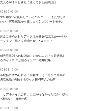
支えるAI活用と変化に適応できる組織設計
/08/05 09:00
“PoC疲れ”が蔓延しているのか？──「またやり直
いい」実験感覚から抜け出す5つのゲートモデル
/08/05 08:00
と安全に接続されたデータ活用基盤の設計法──マル
ージェント導入を成功させる5ステップ
/08/04 08:00
AI活用率99％のMIXIは、いかにコストを最適化し
るのか？CTOが語るインフラ運用戦略
/08/03 10:00
ル配信に求められる「信頼性」は十分か？企業の
ARC運用が失敗するワケとBIMI導入の勘所
/08/03 08:00
「リアルタイム分析」は広がらなかったのか 技術
も根深い、“組織の壁”
/07/31 10:00