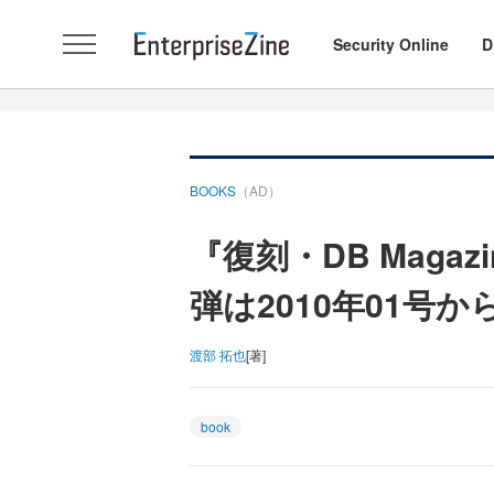
Security Online
D
BOOKS
（AD）
『復刻・DB Magaz
弾は2010年01号か
渡部 拓也
[著]
book