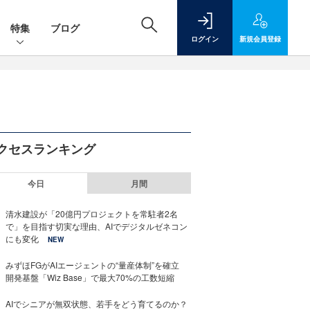
特集
ブログ
ログイン
新規
会員登録
クセスランキング
今日
月間
清水建設が「20億円プロジェクトを常駐者2名
で」を目指す切実な理由、AIでデジタルゼネコン
にも変化
NEW
みずほFGがAIエージェントの“量産体制”を確立
開発基盤「Wiz Base」で最大70%の工数短縮
AIでシニアが無双状態、若手をどう育てるのか？