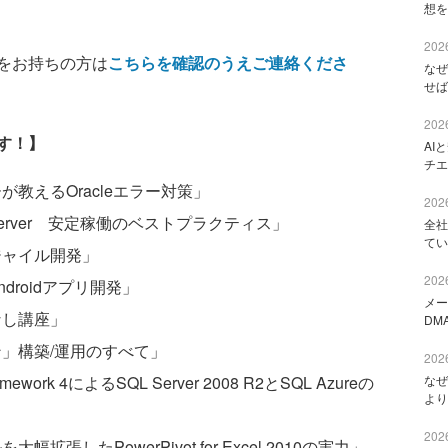
想を
2026
をお持ちの方は
こちらを確認のうえご連絡くださ
なぜ
せば
2026
す！】
AI
チエ
が教えるOracleエラー対策」
2026
L Server 安定稼働のベストプラクティス」
全社
てい
ジャイル開発」
2026
droidアプリ開発」
メー
なし講座」
DM
ン」構築/運用のすべて」
2026
ework 4によるSQL Server 2008 R2とSQL Azureの
なぜ
より
2026
張したPowerPivot for Excel 2010の実力」