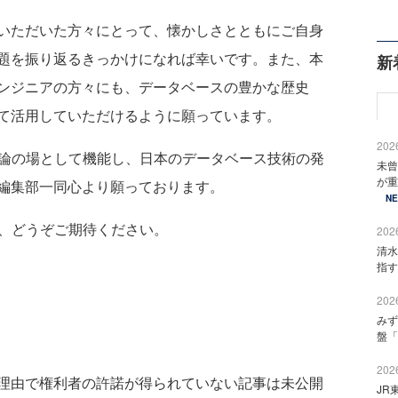
いただいた方々にとって、懐かしさとともにご自身
題を振り返るきっかけになれば幸いです。また、本
新
ンジニアの方々にも、データベースの豊かな歴史
て活用していただけるように願っています。
2026
びと議論の場として機能し、日本のデータベース技術の発
未曾
が重
編集部一同心より願っております。
N
』に、どうぞご期待ください。
2026
清水
指す
2026
みず
盤「
2026
理由で権利者の許諾が得られていない記事は未公開
JR