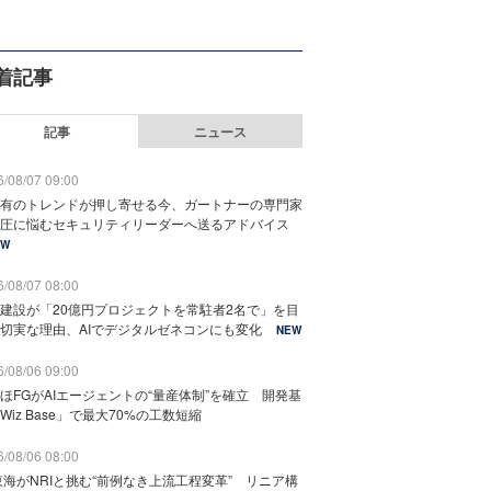
着記事
記事
ニュース
/08/07 09:00
有のトレンドが押し寄せる今、ガートナーの専門家
圧に悩むセキュリティリーダーへ送るアドバイス
EW
/08/07 08:00
建設が「20億円プロジェクトを常駐者2名で」を目
切実な理由、AIでデジタルゼネコンにも変化
NEW
/08/06 09:00
ほFGがAIエージェントの“量産体制”を確立 開発基
Wiz Base」で最大70%の工数短縮
/08/06 08:00
東海がNRIと挑む“前例なき上流工程変革” リニア構