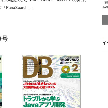
「顧
PanaSearch」」
るA
9号
イ