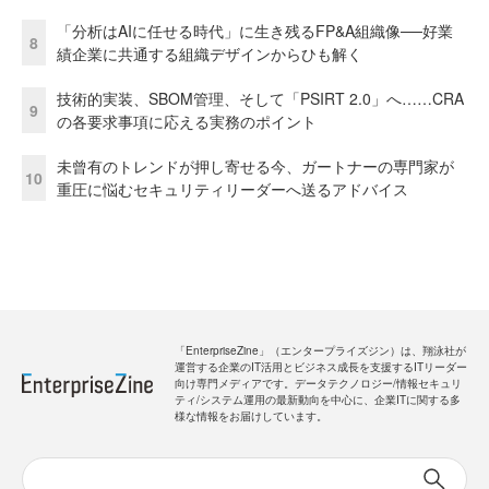
「分析はAIに任せる時代」に生き残るFP&A組織像──好業
8
績企業に共通する組織デザインからひも解く
技術的実装、SBOM管理、そして「PSIRT 2.0」へ……CRA
9
の各要求事項に応える実務のポイント
未曾有のトレンドが押し寄せる今、ガートナーの専門家が
10
重圧に悩むセキュリティリーダーへ送るアドバイス
「EnterpriseZine」（エンタープライズジン）は、翔泳社が
運営する企業のIT活用とビジネス成長を支援するITリーダー
向け専門メディアです。データテクノロジー/情報セキュリ
ティ/システム運用の最新動向を中心に、企業ITに関する多
様な情報をお届けしています。