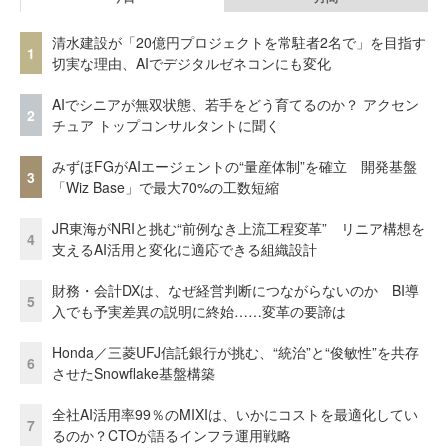
清水建設が「20億円プロジェクトを常駐者2名で」を目指す
1
切実な理由、AIでデジタルゼネコンにも変化
AIでシニアが無双状態、若手をどう育てるのか？ アクセン
2
チュア トップコンサルタントに聞く
みずほFGがAIエージェントの“量産体制”を確立 開発基盤
3
「Wiz Base」で最大70%の工数短縮
JR東海がNRIと挑む“前例なき上流工程変革” リニア構想を
4
支えるAI活用と変化に適応できる組織設計
財務・会計DXは、なぜ経営判断につながらないのか BI導
5
入でも予実差異の説明に終始……変革の要諦は
Honda／三菱UFJ信託銀行が挑む、“統治”と“俊敏性”を共存
6
させたSnowflake基盤構築
全社AI活用率99％のMIXIは、いかにコストを最適化してい
7
るのか？CTOが語るインフラ運用戦略