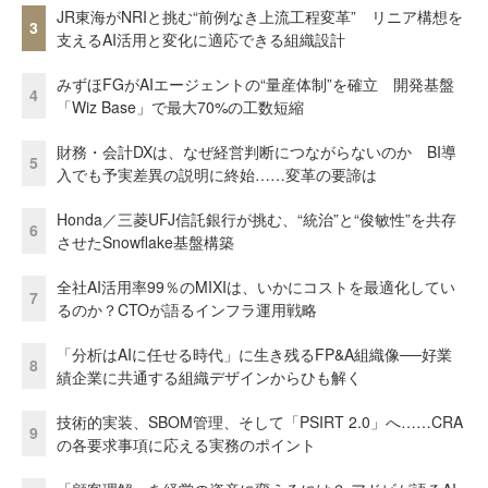
JR東海がNRIと挑む“前例なき上流工程変革” リニア構想を
3
支えるAI活用と変化に適応できる組織設計
みずほFGがAIエージェントの“量産体制”を確立 開発基盤
4
「Wiz Base」で最大70%の工数短縮
財務・会計DXは、なぜ経営判断につながらないのか BI導
5
入でも予実差異の説明に終始……変革の要諦は
Honda／三菱UFJ信託銀行が挑む、“統治”と“俊敏性”を共存
6
させたSnowflake基盤構築
全社AI活用率99％のMIXIは、いかにコストを最適化してい
7
るのか？CTOが語るインフラ運用戦略
「分析はAIに任せる時代」に生き残るFP&A組織像──好業
8
績企業に共通する組織デザインからひも解く
技術的実装、SBOM管理、そして「PSIRT 2.0」へ……CRA
9
の各要求事項に応える実務のポイント