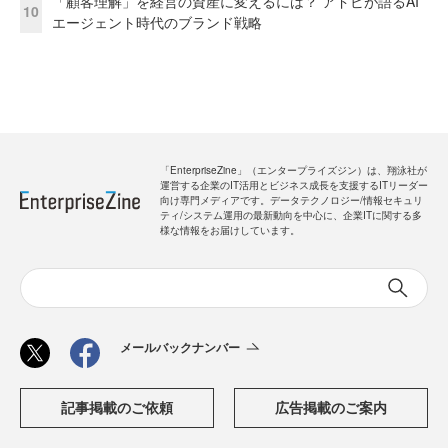
「顧客理解」を経営の資産に変えるには？ アドビが語るAI
10
エージェント時代のブランド戦略
「EnterpriseZine」（エンタープライズジン）は、翔泳社が
運営する企業のIT活用とビジネス成長を支援するITリーダー
向け専門メディアです。データテクノロジー/情報セキュリ
ティ/システム運用の最新動向を中心に、企業ITに関する多
様な情報をお届けしています。
メールバックナンバー
記事掲載のご依頼
広告掲載のご案内