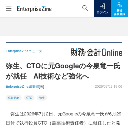
新規
ログイン
会員登録
EnterpriseZineニュース
弥生、CTOに元Googleの今泉竜一氏
が就任 AI技術など強化へ
EnterpriseZine編集部
[著]
2026/07/02 19:06
経営戦略
CTO
弥生
弥生は2026年7月2日、元Googleの今泉竜一氏が6月29
日付で執行役員CTO（最高技術責任者）に就任したと発