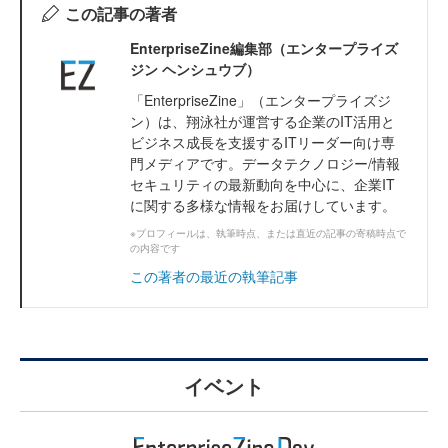
この記事の著者
EnterpriseZine編集部（エンタープライズ
ジン ヘンシュウブ）
「EnterpriseZine」（エンタープライズジ
ン）は、翔泳社が運営する企業のIT活用と
ビジネス成長を支援するITリーダー向け専
門メディアです。データテクノロジー/情報
セキュリティの最新動向を中心に、企業IT
に関する多様な情報をお届けしています。
※プロフィールは、執筆時点、または直近の記事の寄稿時点で
の内容です
この著者の最近の執筆記事
イベント