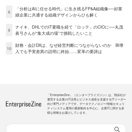
「分析はAIに任せる時代」に生き残るFP&A組織像──好業
8
績企業に共通する組織デザインからひも解く
ナイキ、DHLでのIT要職を経て「ロッテ」のCIOに──丸茂
9
眞弓さんが“集大成の場”で挑戦したいこと
財務・会計DXは、なぜ経営判断につながらないのか BI導
10
入でも予実差異の説明に終始……変革の要諦は
「EnterpriseZine」（エンタープライズジン）は、翔泳社が
運営する企業のIT活用とビジネス成長を支援するITリーダー
向け専門メディアです。データテクノロジー/情報セキュリ
ティ/システム運用の最新動向を中心に、企業ITに関する多
様な情報をお届けしています。