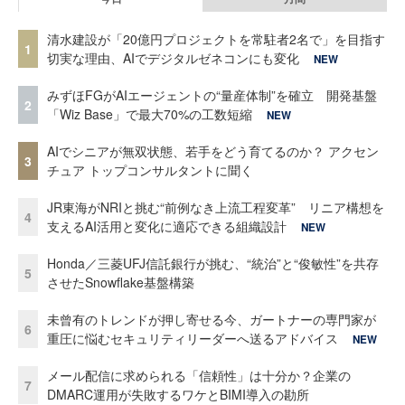
清水建設が「20億円プロジェクトを常駐者2名で」を目指す
1
切実な理由、AIでデジタルゼネコンにも変化
NEW
みずほFGがAIエージェントの“量産体制”を確立 開発基盤
2
「Wiz Base」で最大70%の工数短縮
NEW
AIでシニアが無双状態、若手をどう育てるのか？ アクセン
3
チュア トップコンサルタントに聞く
JR東海がNRIと挑む“前例なき上流工程変革” リニア構想を
4
支えるAI活用と変化に適応できる組織設計
NEW
Honda／三菱UFJ信託銀行が挑む、“統治”と“俊敏性”を共存
5
させたSnowflake基盤構築
未曾有のトレンドが押し寄せる今、ガートナーの専門家が
6
重圧に悩むセキュリティリーダーへ送るアドバイス
NEW
メール配信に求められる「信頼性」は十分か？企業の
7
DMARC運用が失敗するワケとBIMI導入の勘所