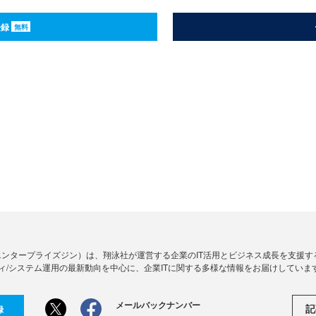
登録
無料
Zine」（エンタープライズジン）は、翔泳社が運営する企業のIT活用とビジネス成長を支
ィ/システム運用の最新動向を中心に、企業ITに関する多様な情報をお届けしていま
メールバックナンバー
記
録