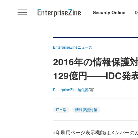
Security Online
D
EnterpriseZineニュース
2016年の情報保護
129億円――IDC発
EnterpriseZine編集部
[著]
IT市場
情報保護対策
※印刷用ページ表示機能はメンバーの