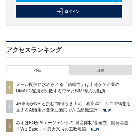
ログイン
アクセスランキング
今日
月間
メール配信に求められる「信頼性」は十分か？企業の
1
DMARC運用が失敗するワケとBIMI導入の勘所
JR東海がNRIと挑む“前例なき上流工程変革” リニア構想を
2
支えるAI活用と変化に適応できる組織設計
NEW
みずほFGがAIエージェントの“量産体制”を確立 開発基盤
3
「Wiz Base」で最大70%の工数短縮
NEW