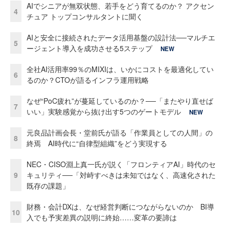
AIでシニアが無双状態、若手をどう育てるのか？ アクセン
4
チュア トップコンサルタントに聞く
AIと安全に接続されたデータ活用基盤の設計法──マルチエ
5
ージェント導入を成功させる5ステップ
NEW
全社AI活用率99％のMIXIは、いかにコストを最適化してい
6
るのか？CTOが語るインフラ運用戦略
なぜ“PoC疲れ”が蔓延しているのか？──「またやり直せば
7
いい」実験感覚から抜け出す5つのゲートモデル
NEW
元良品計画会長・堂前氏が語る「作業員としての人間」の
8
終焉 AI時代に“自律型組織”をどう実現する
NEC・CISO淵上真一氏が説く「フロンティアAI」時代のセ
9
キュリティ──「対峙すべきは未知ではなく、高速化された
既存の課題」
財務・会計DXは、なぜ経営判断につながらないのか BI導
10
入でも予実差異の説明に終始……変革の要諦は