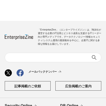
「EnterpriseZine」（エンタープライズジン）は、翔泳社が
運営する企業のIT活用とビジネス成長を支援するITリーダー
向け専門メディアです。データテクノロジー/情報セキュリ
ティ/システム運用の最新動向を中心に、企業ITに関する多
様な情報をお届けしています。
メールバックナンバー
記事掲載のご依頼
広告掲載のご案内
Security Online
DB Online