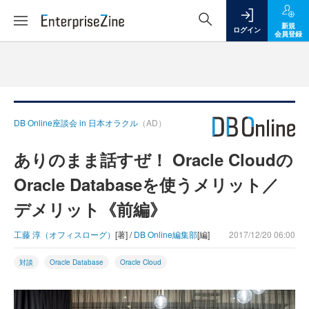
新規
ログイン
会員登録
DB Online座談会 in 日本オラクル
（AD）
ありのまま話すぜ！ Oracle Cloudの
Oracle Databaseを使うメリット／
デメリット《前編》
工藤 淳（オフィスローグ）
[著] /
DB Online編集部
[編]
2017/12/20 06:00
対談
Oracle Database
Oracle Cloud