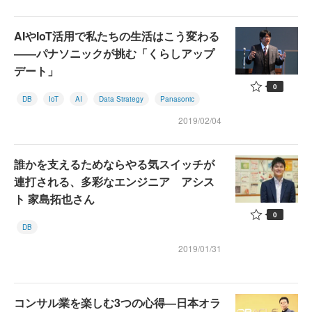
AIやIoT活用で私たちの生活はこう変わる
――パナソニックが挑む「くらしアップ
デート」
0
DB
IoT
AI
Data Strategy
Panasonic
2019/02/04
誰かを支えるためならやる気スイッチが
連打される、多彩なエンジニア アシス
ト 家島拓也さん
0
DB
2019/01/31
コンサル業を楽しむ3つの心得―日本オラ