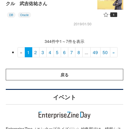
クル 武吉佑祐さん
1
DB
Oracle
2019/01/30
344件中1～7件を表示
«
1
2
3
4
5
6
7
8
...
49
50
»
戻る
イベント
EnterpriseZine（エンタープライズジン）編集部では、情報シス