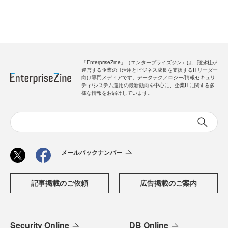
「EnterpriseZine」（エンタープライズジン）は、翔泳社が
運営する企業のIT活用とビジネス成長を支援するITリーダー
向け専門メディアです。データテクノロジー/情報セキュリ
ティ/システム運用の最新動向を中心に、企業ITに関する多
様な情報をお届けしています。
メールバックナンバー
記事掲載のご依頼
広告掲載のご案内
Security Online
DB Online