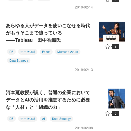
2019/02/14
あらゆる人がデータを使いこなせる時代
がもうそこまで迫っている
――Tableau 田中香織氏
1
DB
データ分析
Focus
Microsoft Azure
Data Strategy
2019/02/13
河本薫教授が説く、普通の企業において
データとAIの活用を推進するために必要
な「人材」と「組織の力」
0
DB
データ分析
AI
Data Strategy
2019/02/08