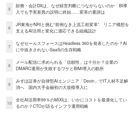
財務・会計DXは、なぜ経営判断につながらないのか BI導
5
入でも予実差異の説明に終始……変革の要諦は
JR東海がNRIと挑む“前例なき上流工程変革” リニア構想を
6
支えるAI活用と変化に適応できる組織設計
なぜセールスフォースはHeadless 360を発表したのか？AI
7
に中抜きされないSaaSの生存戦略
メール配信に求められる「信頼性」は十分か？企業の
8
DMARC運用が失敗するワケとBIMI導入の勘所
みずほ証券が自律型AIエンジニア「Devin」でIT人材不足解
9
消へ 国内大手金融初の大規模導入に
全社AI活用率99％のMIXIは、いかにコストを最適化してい
10
るのか？CTOが語るインフラ運用戦略