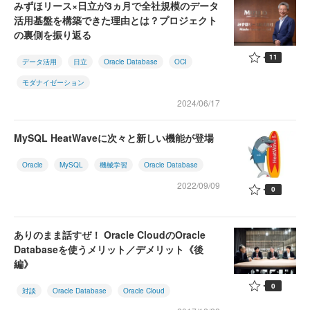
みずほリース×日立が3ヵ月で全社規模のデータ
活用基盤を構築できた理由とは？プロジェクト
の裏側を振り返る
11
データ活用
日立
Oracle Database
OCI
モダナイゼーション
2024/06/17
MySQL HeatWaveに次々と新しい機能が登場
Oracle
MySQL
機械学習
Oracle Database
2022/09/09
0
ありのまま話すぜ！ Oracle CloudのOracle
Databaseを使うメリット／デメリット《後
編》
0
対談
Oracle Database
Oracle Cloud