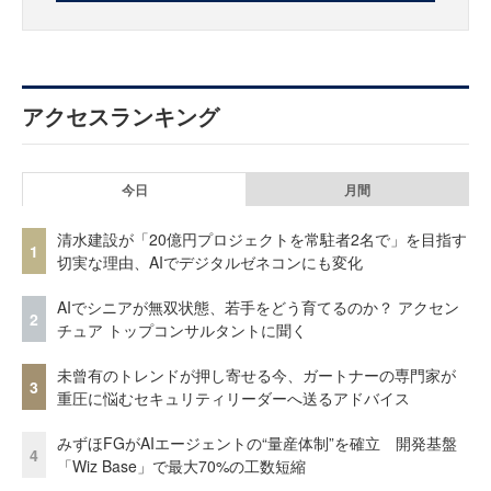
アクセスランキング
今日
月間
清水建設が「20億円プロジェクトを常駐者2名で」を目指す
1
切実な理由、AIでデジタルゼネコンにも変化
AIでシニアが無双状態、若手をどう育てるのか？ アクセン
2
チュア トップコンサルタントに聞く
未曾有のトレンドが押し寄せる今、ガートナーの専門家が
3
重圧に悩むセキュリティリーダーへ送るアドバイス
みずほFGがAIエージェントの“量産体制”を確立 開発基盤
4
「Wiz Base」で最大70%の工数短縮