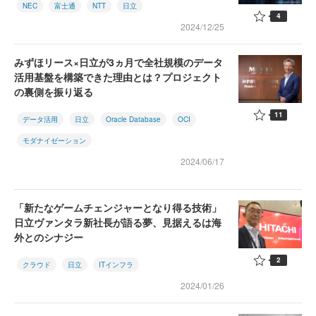
NEC
富士通
NTT
日立
4
2024/12/25
みずほリース×日立が3ヵ月で全社規模のデータ
活用基盤を構築できた理由とは？プロジェクト
の裏側を振り返る
11
データ活用
日立
Oracle Database
OCI
モダナイゼーション
2024/06/17
「新たなゲームチェンジャーとなり得る技術」
日立ヴァンタラ新社長が語る夢、見据えるは海
外とのシナジー
2
クラウド
日立
ITインフラ
2024/01/26