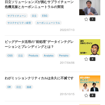
日立ソリューションズが挑むサプライチェーン
危機克服とカーボンニュートラルの実現
サプライチェーン
日立
ESG
1
サステナビリティ経営
カーボンニュートラル
2022/07/13
ビッグデータ活用の“前処理”データインテグレ
ーションとブレンディングとは？
OSS
日立
Products
Analytics
Pentaho
0
2017/04/06
わがミッションクリティカルは永久に不滅です
DB
日立
国産
2015/10/15
0