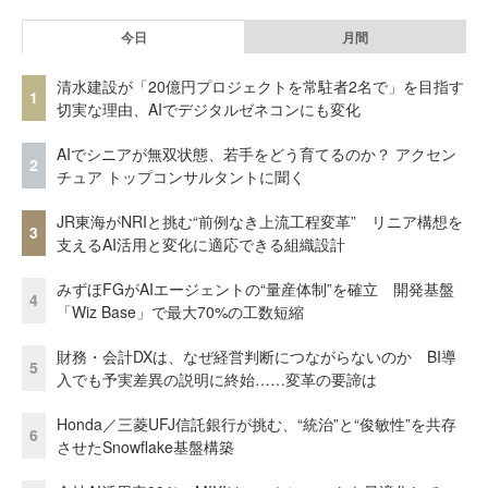
今日
月間
清水建設が「20億円プロジェクトを常駐者2名で」を目指す
1
切実な理由、AIでデジタルゼネコンにも変化
AIでシニアが無双状態、若手をどう育てるのか？ アクセン
2
チュア トップコンサルタントに聞く
JR東海がNRIと挑む“前例なき上流工程変革” リニア構想を
3
支えるAI活用と変化に適応できる組織設計
みずほFGがAIエージェントの“量産体制”を確立 開発基盤
4
「Wiz Base」で最大70%の工数短縮
財務・会計DXは、なぜ経営判断につながらないのか BI導
5
入でも予実差異の説明に終始……変革の要諦は
Honda／三菱UFJ信託銀行が挑む、“統治”と“俊敏性”を共存
6
させたSnowflake基盤構築