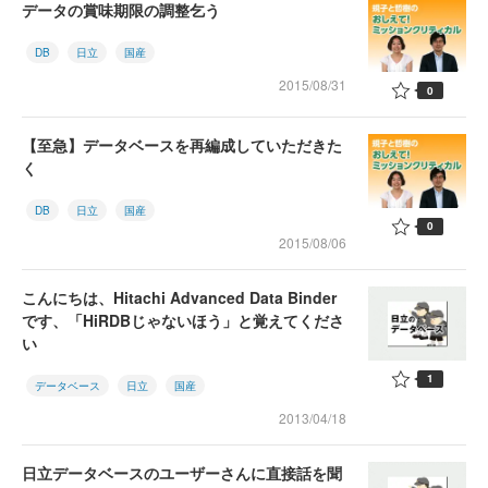
データの賞味期限の調整乞う
DB
日立
国産
2015/08/31
0
【至急】データベースを再編成していただきた
く
DB
日立
国産
0
2015/08/06
こんにちは、Hitachi Advanced Data Binder
です、「HiRDBじゃないほう」と覚えてくださ
い
1
データベース
日立
国産
2013/04/18
日立データベースのユーザーさんに直接話を聞