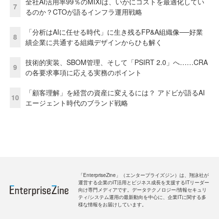
全社AI活用率99％のMIXIは、いかにコストを最適化してい
7
るのか？CTOが語るインフラ運用戦略
「分析はAIに任せる時代」に生き残るFP&A組織像──好業
8
績企業に共通する組織デザインからひも解く
技術的実装、SBOM管理、そして「PSIRT 2.0」へ……CRA
9
の各要求事項に応える実務のポイント
「顧客理解」を経営の資産に変えるには？ アドビが語るAI
10
エージェント時代のブランド戦略
「EnterpriseZine」（エンタープライズジン）は、翔泳社が
運営する企業のIT活用とビジネス成長を支援するITリーダー
向け専門メディアです。データテクノロジー/情報セキュリ
ティ/システム運用の最新動向を中心に、企業ITに関する多
様な情報をお届けしています。