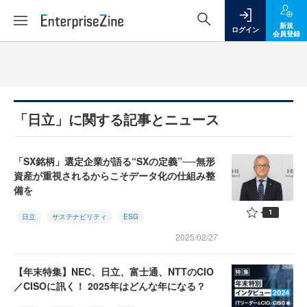
新規
ログイン
会員登録
「日立」に関する記事とニュース
「SX銘柄」選定企業が語る“SXの定義”──無形
資産が重視されるからこそデータ化の仕組み整
備を
1
日立
サステナビリティ
ESG
2025/02/27
【年末特集】NEC、日立、富士通、NTTのCIO
／CISOに訊く！ 2025年はどんな年になる？