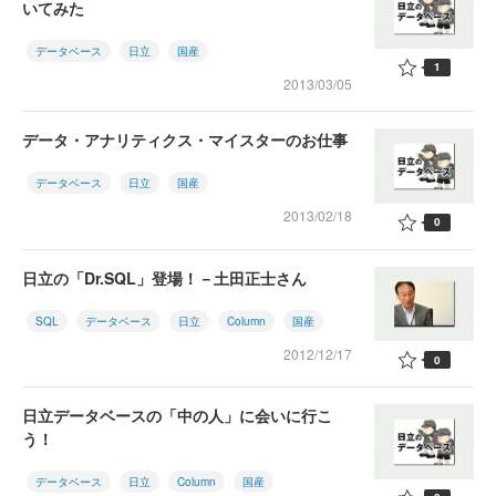
いてみた
データベース
日立
国産
1
2013/03/05
データ・アナリティクス・マイスターのお仕事
データベース
日立
国産
2013/02/18
0
日立の「Dr.SQL」登場！－土田正士さん
SQL
データベース
日立
Column
国産
2012/12/17
0
日立データベースの「中の人」に会いに行こ
う！
データベース
日立
Column
国産