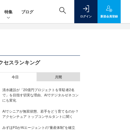
特集
ブログ
ログイン
新規
会員登録
クセスランキング
今日
月間
清水建設が「20億円プロジェクトを常駐者2名
で」を目指す切実な理由、AIでデジタルゼネコン
にも変化
AIでシニアが無双状態、若手をどう育てるのか？
アクセンチュア トップコンサルタントに聞く
みずほFGがAIエージェントの“量産体制”を確立