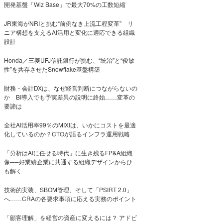
開発基盤「Wiz Base」で最大70%の工数短縮
JR東海がNRIと挑む“前例なき上流工程変革” リ
ニア構想を支えるAI活用と変化に適応できる組織
設計
Honda／三菱UFJ信託銀行が挑む、“統治”と“俊敏
性”を共存させたSnowflake基盤構築
財務・会計DXは、なぜ経営判断につながらないの
か BI導入でも予実差異の説明に終始……変革の
要諦は
全社AI活用率99％のMIXIは、いかにコストを最適
化しているのか？CTOが語るインフラ運用戦略
「分析はAIに任せる時代」に生き残るFP&A組織
像──好業績企業に共通する組織デザインからひ
も解く
技術的実装、SBOM管理、そして「PSIRT 2.0」
へ……CRAの各要求事項に応える実務のポイント
「顧客理解」を経営の資産に変えるには？ アドビ