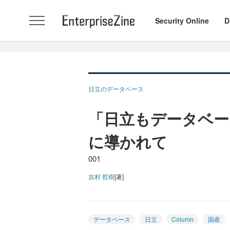
Security Online
D
日立のデータベース
「日立もデータベー
に導かれて
001
吉村 哲樹
[著]
データベース
日立
Column
国産