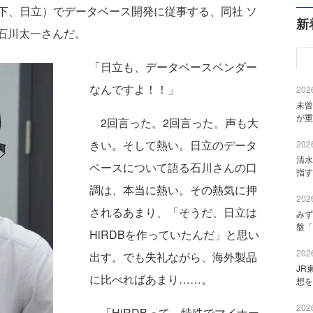
、日立）でデータベース開発に従事する、同社 ソ
新
の石川太一さんだ。
「日立も、データベースベンダー
なんですよ！！」
2026
未曾
が重
2回言った。2回言った。声も大
きい。そして熱い。日立のデータ
2026
清水
ベースについて語る石川さんの口
指す
調は、本当に熱い。その熱気に押
2026
されるあまり、「そうだ、日立は
みず
盤「
HiRDBを作っていたんだ」と思い
2026
出す。でも失礼ながら、海外製品
JR
に比べればあまり……。
想を
2026
「HiRDBって、特殊でマイナー