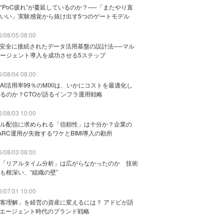
“PoC疲れ”が蔓延しているのか？──「またやり直
いい」実験感覚から抜け出す5つのゲートモデル
/08/05 08:00
と安全に接続されたデータ活用基盤の設計法──マル
ージェント導入を成功させる5ステップ
/08/04 08:00
AI活用率99％のMIXIは、いかにコストを最適化し
るのか？CTOが語るインフラ運用戦略
/08/03 10:00
ル配信に求められる「信頼性」は十分か？企業の
ARC運用が失敗するワケとBIMI導入の勘所
/08/03 08:00
「リアルタイム分析」は広がらなかったのか 技術
も根深い、“組織の壁”
/07/31 10:00
客理解」を経営の資産に変えるには？ アドビが語
Iエージェント時代のブランド戦略