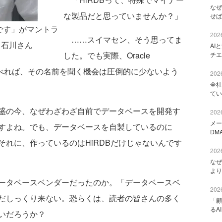
なぜ
な製品だと思っていませんか？」
せば
です」がマントラ
2026
……スイマセン、そう思ってま
 石川さん
AI
した。でも実際、Oracle
チエ
Serverに比べれば、その名前を聞く機会は圧倒的に少ないよう
2026
全社
てい
盛の今、なぜわざわざ自前でデータベースを開発す
2026
メー
すよね。でも、データベースを自製しているのに
DM
れに、作っているのはHiRDBだけじゃないんです
2026
なぜ
より
ータベースベンダーだったのか。「データベースベ
2026
だしっくり来ない。恐らくは、読者の皆さんの多く
「顧
るA
いだろうか？