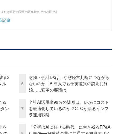
、または直近の記事の寄稿時点での内容です
筆記事
駐者2
財務・会計DXは、なぜ経営判断につながら
タル
6
ないのか BI導入でも予実差異の説明に終
始……変革の要諦は
てる
全社AI活用率99％のMIXIは、いかにコスト
ルタン
7
を最適化しているのか？CTOが語るインフ
ラ運用戦略
”を
「分析はAIに任せる時代」に生き残るFP&A
0%の
8
組織像──好業績企業に共通する組織デザイ