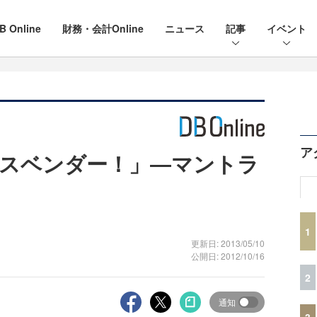
B Online
財務・会計Online
ニュース
記事
イベント
ア
スベンダー！」―マントラ
1
更新日: 2013/05/10
公開日: 2012/10/16
2
通知
3