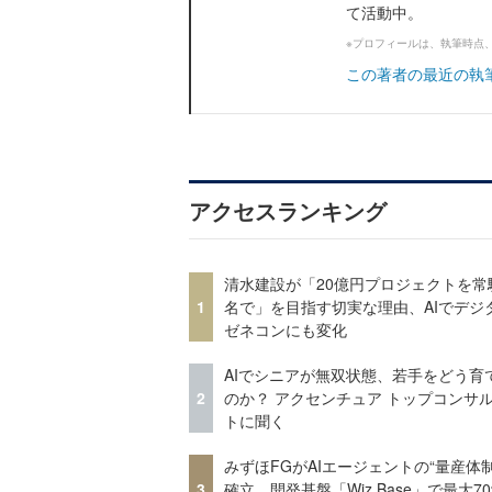
て活動中。
※プロフィールは、執筆時点
この著者の最近の執
アクセスランキング
清水建設が「20億円プロジェクトを常
1
名で」を目指す切実な理由、AIでデジ
ゼネコンにも変化
AIでシニアが無双状態、若手をどう育
2
のか？ アクセンチュア トップコンサ
トに聞く
みずほFGがAIエージェントの“量産体制
3
確立 開発基盤「Wiz Base」で最大7