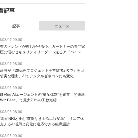
着記事
記事
ニュース
/08/07 09:00
有のトレンドが押し寄せる今、ガートナーの専門家
圧に悩むセキュリティリーダーへ送るアドバイス
/08/07 08:00
建設が「20億円プロジェクトを常駐者2名で」を目
切実な理由、AIでデジタルゼネコンにも変化
/08/06 09:00
ほFGがAIエージェントの“量産体制”を確立 開発基
Wiz Base」で最大70%の工数短縮
/08/06 08:00
東海がNRIと挑む“前例なき上流工程変革” リニア構
支えるAI活用と変化に適応できる組織設計
/08/05 09:00