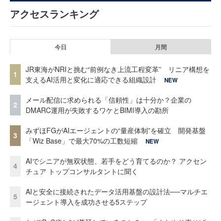
アクセスランキング
今日
月間
JR東海がNRIと挑む“前例なき上流工程変革” リニア構想を
1
支えるAI活用と変化に適応できる組織設計
NEW
メール配信に求められる「信頼性」は十分か？企業の
2
DMARC運用が失敗するワケとBIMI導入の勘所
みずほFGがAIエージェントの“量産体制”を確立 開発基盤
3
「Wiz Base」で最大70%の工数短縮
NEW
AIでシニアが無双状態、若手をどう育てるのか？ アクセン
4
チュア トップコンサルタントに聞く
AIと安全に接続されたデータ活用基盤の設計法──マルチエ
5
ージェント導入を成功させる5ステップ