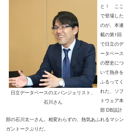
と！ ここ
で登場した
のが、本連
載の第1回
で日立のデ
ータベース
の歴史につ
いて熱弁を
ふるってく
れた、ソフ
日立データベースのエバンジェリスト、
トウェア本
石川さん
部 DB設計
部の石川太一さん。相変わらずの、熱気あふれるマシン
ガントークぶりだ。