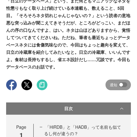
「日立のデータベース」という、また何ともマニアックなネタを
性懲りもなく取り上げ続けている本連載も、数えること、5回
目。「そろそろネタ切れじゃんじゃないの？」という読者の意地
悪な突っ込みが聞こえてきそうだが、ところがどっこい、まだほ
んの序の口なんですよ、はい。ネタは山ほどありますから、覚悟
してついてきてくださいね。ただね、筆者も最近ちょっとデータ
ベースネタには食傷気味なので、今回はちょっと趣向を変えて、
日立の冷蔵庫を紹介してみたいなと。日立の冷蔵庫、いいんです
よ。食材は長持ちするし、省エネ設計だし……冗談です。今回も
データベースのお話です。
通知
目次
Page
「HiRDB」と「HADB」って名前も似て
1
るし何が違うの？