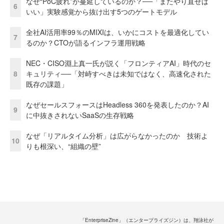
なぜ“PoC疲れ”が蔓延しているのか？──「またやり直せば
6
いい」実験感覚から抜け出す5つのゲートモデル
全社AI活用率99％のMIXIは、いかにコストを最適化してい
7
るのか？CTOが語るインフラ運用戦略
NEC・CISO淵上真一氏が説く「フロンティアAI」時代のセ
8
キュリティ──「対峙すべきは未知ではなく、高速化された
既存の課題」
なぜセールスフォースはHeadless 360を発表したのか？AI
9
に中抜きされないSaaSの生存戦略
なぜ「リアルタイム分析」は広がらなかったのか 技術よ
10
りも根深い、“組織の壁”
「EnterpriseZine」（エンタープライズジン）は、翔泳社が