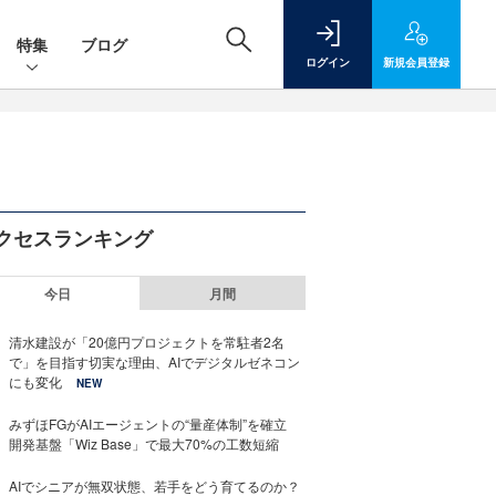
特集
ブログ
ログイン
新規
会員登録
クセスランキング
今日
月間
清水建設が「20億円プロジェクトを常駐者2名
で」を目指す切実な理由、AIでデジタルゼネコン
にも変化
NEW
みずほFGがAIエージェントの“量産体制”を確立
開発基盤「Wiz Base」で最大70%の工数短縮
AIでシニアが無双状態、若手をどう育てるのか？