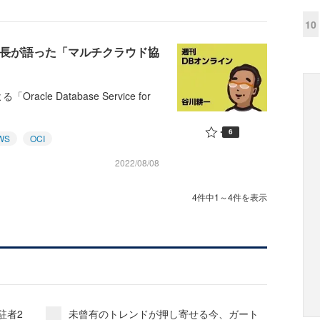
10
ン会長が語った「マルチクラウド協
racle Database Service for
6
WS
OCI
2022/08/08
4件中1～4件を表示
駐者2
未曾有のトレンドが押し寄せる今、ガート