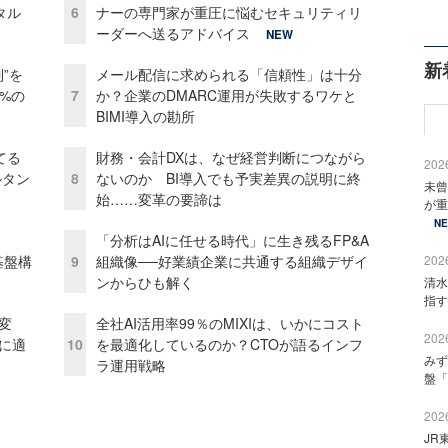
タル
6
ナーの専門家が重圧に悩むセキュリティリ
ーダーへ送るアドバイス
NEW
新
”を
メール配信に求められる「信頼性」は十分
0%の
7
か？企業のDMARC運用が失敗するワケと
BIMI導入の勘所
てる
財務・会計DXは、なぜ経営判断につながら
2026
ルタン
8
ないのか BI導入でも予実差異の説明に終
未曾
始……変革の要諦は
が重
N
「分析はAIに任せる時代」に生き残るFP&A
e基盤構
9
組織像──好業績企業に共通する組織デザイ
2026
ンからひも解く
清水
指す
変
全社AI活用率99％のMIXIは、いかにコスト
2026
化に適
10
を最適化しているのか？CTOが語るインフ
みず
ラ運用戦略
盤「
2026
JR