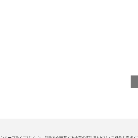
Zine」（エンタープライズジン）は、翔泳社が運営する企業のIT活用とビジネス成長を支