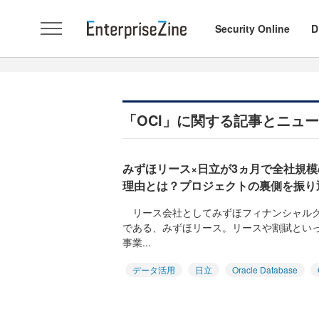
Security Online
D
「OCI」に関する記事とニュ
みずほリース×日立が3ヵ月で全社規
理由とは？プロジェクトの裏側を振り
リース会社としてみずほフィナンシャルグ
である、みずほリース。リースや割賦とい
事業...
データ活用
日立
Oracle Database