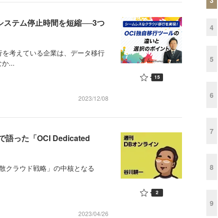
システム停止時間を短縮──3つ
4
OCI）へ移行を考えている企業は、データ移行
5
...
15
6
2023/12/08
7
で語った「OCI Dedicated
8
の「分散クラウド戦略」の中核となる
2
9
2023/04/26