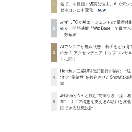
1
名で」を目指す切実な理由、AIでデジ
ゼネコンにも変化
NEW
みずほFGがAIエージェントの“量産体制
2
確立 開発基盤「Wiz Base」で最大7
工数短縮
AIでシニアが無双状態、若手をどう育
3
のか？ アクセンチュア トップコンサ
トに聞く
Honda／三菱UFJ信託銀行が挑む、“統
4
治”と“俊敏性”を共存させたSnowflak
築
JR東海がNRIと挑む“前例なき上流工程
5
革” リニア構想を支えるAI活用と変
応できる組織設計