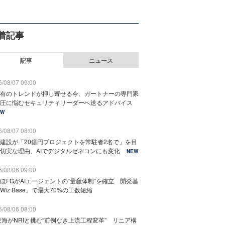
着記事
記事
ニュース
/08/07 09:00
有のトレンドが押し寄せる今、ガートナーの専門家
圧に悩むセキュリティリーダーへ送るアドバイス
EW
/08/07 08:00
建設が「20億円プロジェクトを常駐者2名で」を目
切実な理由、AIでデジタルゼネコンにも変化
NEW
/08/06 09:00
ほFGがAIエージェントの“量産体制”を確立 開発基
Wiz Base」で最大70%の工数短縮
/08/06 08:00
東海がNRIと挑む“前例なき上流工程変革” リニア構