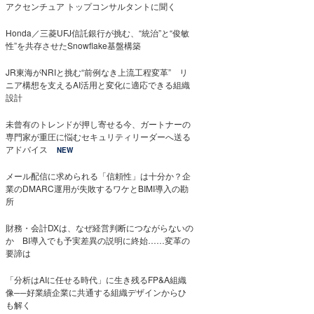
アクセンチュア トップコンサルタントに聞く
Honda／三菱UFJ信託銀行が挑む、“統治”と“俊敏
性”を共存させたSnowflake基盤構築
JR東海がNRIと挑む“前例なき上流工程変革” リ
ニア構想を支えるAI活用と変化に適応できる組織
設計
未曾有のトレンドが押し寄せる今、ガートナーの
専門家が重圧に悩むセキュリティリーダーへ送る
アドバイス
NEW
メール配信に求められる「信頼性」は十分か？企
業のDMARC運用が失敗するワケとBIMI導入の勘
所
財務・会計DXは、なぜ経営判断につながらないの
か BI導入でも予実差異の説明に終始……変革の
要諦は
「分析はAIに任せる時代」に生き残るFP&A組織
像──好業績企業に共通する組織デザインからひ
も解く