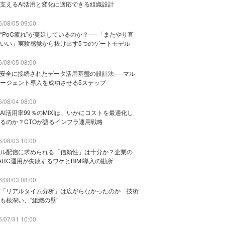
支えるAI活用と変化に適応できる組織設計
/08/05 09:00
“PoC疲れ”が蔓延しているのか？──「またやり直
いい」実験感覚から抜け出す5つのゲートモデル
/08/05 08:00
と安全に接続されたデータ活用基盤の設計法──マル
ージェント導入を成功させる5ステップ
/08/04 08:00
AI活用率99％のMIXIは、いかにコストを最適化し
るのか？CTOが語るインフラ運用戦略
/08/03 10:00
ル配信に求められる「信頼性」は十分か？企業の
ARC運用が失敗するワケとBIMI導入の勘所
/08/03 08:00
「リアルタイム分析」は広がらなかったのか 技術
も根深い、“組織の壁”
/07/31 10:00