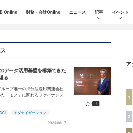
B Online
財務・会計Online
ニュース
記事
イベント
ース
ア
模のデータ活用基盤を構築できた
返る
ループ唯一の持分法適用関連会社
った「モノ」に関わるファイナンス
1
11
OCI
モダナイゼーション
2
2024/06/17
3