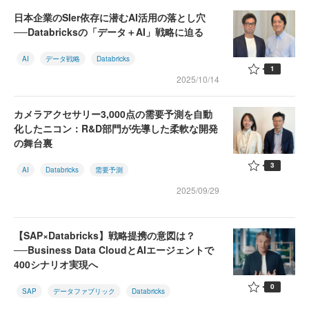
日本企業のSIer依存に潜むAI活用の落とし穴
──Databricksの「データ＋AI」戦略に迫る
AI
データ戦略
Databricks
1
2025/10/14
カメラアクセサリー3,000点の需要予測を自動
化したニコン：R&D部門が先導した柔軟な開発
の舞台裏
3
AI
Databricks
需要予測
2025/09/29
【SAP×Databricks】戦略提携の意図は？
──Business Data CloudとAIエージェントで
400シナリオ実現へ
0
SAP
データファブリック
Databricks