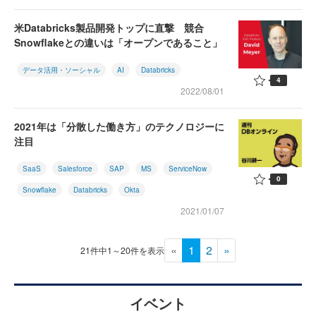
米Databricks製品開発トップに直撃 競合
Snowflakeとの違いは「オープンであること」
データ活用・ソーシャル
AI
Databricks
4
2022/08/01
2021年は「分散した働き方」のテクノロジーに
注目
SaaS
Salesforce
SAP
MS
ServiceNow
0
Snowflake
Databricks
Okta
2021/01/07
«
1
2
»
21件中1～20件を表示
イベント