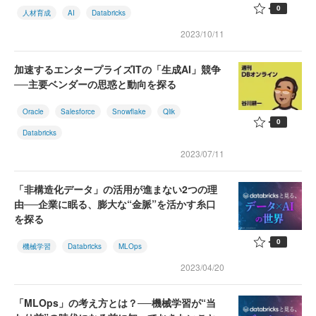
0
人材育成
AI
Databricks
2023/10/11
加速するエンタープライズITの「生成AI」競争
──主要ベンダーの思惑と動向を探る
Oracle
Salesforce
Snowflake
Qlik
0
Databricks
2023/07/11
「非構造化データ」の活用が進まない2つの理
由──企業に眠る、膨大な“金脈”を活かす糸口
を探る
0
機械学習
Databricks
MLOps
2023/04/20
「MLOps」の考え方とは？──機械学習が“当