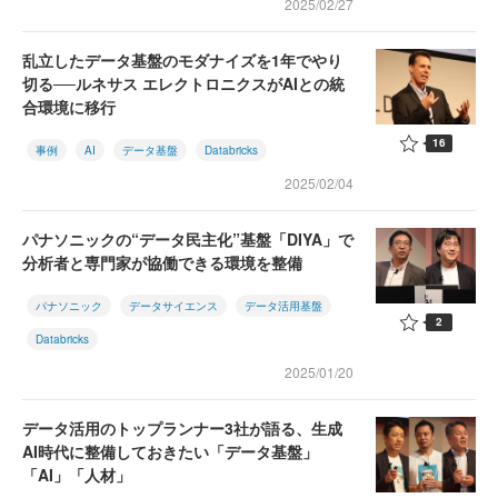
2025/02/27
乱立したデータ基盤のモダナイズを1年でやり
切る──ルネサス エレクトロニクスがAIとの統
合環境に移行
16
事例
AI
データ基盤
Databricks
2025/02/04
パナソニックの“データ民主化”基盤「DIYA」で
分析者と専門家が協働できる環境を整備
パナソニック
データサイエンス
データ活用基盤
2
Databricks
2025/01/20
データ活用のトップランナー3社が語る、生成
AI時代に整備しておきたい「データ基盤」
「AI」「人材」