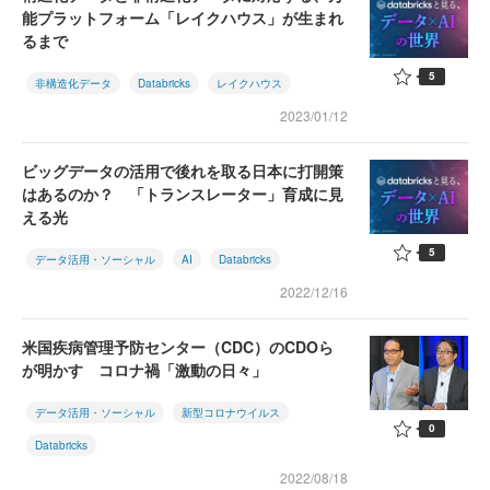
能プラットフォーム「レイクハウス」が生まれ
るまで
5
非構造化データ
Databricks
レイクハウス
2023/01/12
ビッグデータの活用で後れを取る日本に打開策
はあるのか？ 「トランスレーター」育成に見
える光
5
データ活用・ソーシャル
AI
Databricks
2022/12/16
米国疾病管理予防センター（CDC）のCDOら
が明かす コロナ禍「激動の日々」
データ活用・ソーシャル
新型コロナウイルス
0
Databricks
2022/08/18