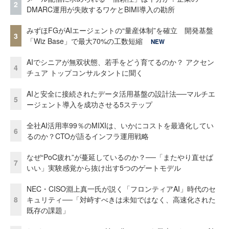
2
DMARC運用が失敗するワケとBIMI導入の勘所
みずほFGがAIエージェントの“量産体制”を確立 開発基盤
3
「Wiz Base」で最大70%の工数短縮
NEW
AIでシニアが無双状態、若手をどう育てるのか？ アクセン
4
チュア トップコンサルタントに聞く
AIと安全に接続されたデータ活用基盤の設計法──マルチエ
5
ージェント導入を成功させる5ステップ
全社AI活用率99％のMIXIは、いかにコストを最適化してい
6
るのか？CTOが語るインフラ運用戦略
なぜ“PoC疲れ”が蔓延しているのか？──「またやり直せば
7
いい」実験感覚から抜け出す5つのゲートモデル
NEC・CISO淵上真一氏が説く「フロンティアAI」時代のセ
8
キュリティ──「対峙すべきは未知ではなく、高速化された
既存の課題」