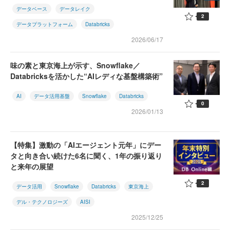
データベース
データレイク
2
データプラットフォーム
Databricks
2026/06/17
味の素と東京海上が示す、Snowflake／
Databricksを活かした“AIレディな基盤構築術”
AI
データ活用基盤
Snowflake
Databricks
0
2026/01/13
【特集】激動の「AIエージェント元年」にデー
タと向き合い続けた6名に聞く、1年の振り返り
と来年の展望
2
データ活用
Snowflake
Databricks
東京海上
デル・テクノロジーズ
AISI
2025/12/25