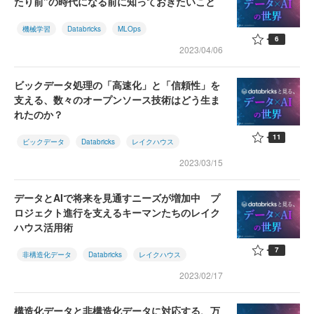
たり前”の時代になる前に知っておきたいこと
機械学習
Databricks
MLOps
6
2023/04/06
ビックデータ処理の「高速化」と「信頼性」を
支える、数々のオープンソース技術はどう生ま
れたのか？
11
ビックデータ
Databricks
レイクハウス
2023/03/15
データとAIで将来を見通すニーズが増加中 プ
ロジェクト進行を支えるキーマンたちのレイク
ハウス活用術
7
非構造化データ
Databricks
レイクハウス
2023/02/17
構造化データと非構造化データに対応する、万