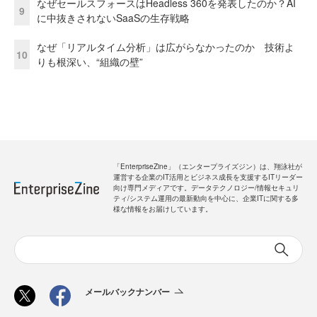
なぜセールスフォースはHeadless 360を発表したのか？AI
9
に中抜きされないSaaSの生存戦略
なぜ「リアルタイム分析」は広がらなかったのか 技術よ
10
りも根深い、“組織の壁”
「EnterpriseZine」（エンタープライズジン）は、翔泳社が
運営する企業のIT活用とビジネス成長を支援するITリーダー
向け専門メディアです。データテクノロジー/情報セキュリ
ティ/システム運用の最新動向を中心に、企業ITに関する多
様な情報をお届けしています。
メールバックナンバー