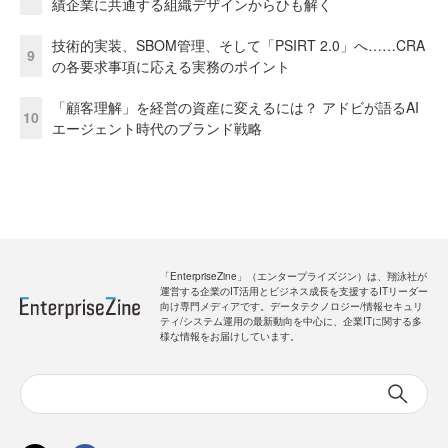
績企業に共通する組織デザインからひも解く
技術的実装、SBOM管理、そして「PSIRT 2.0」へ……CRA
9
の各要求事項に応える実務のポイント
「顧客理解」を経営の資産に変えるには？ アドビが語るAI
10
エージェント時代のブランド戦略
「EnterpriseZine」（エンタープライズジン）は、翔泳社が
運営する企業のIT活用とビジネス成長を支援するITリーダー
向け専門メディアです。データテクノロジー/情報セキュリ
ティ/システム運用の最新動向を中心に、企業ITに関する多
様な情報をお届けしています。