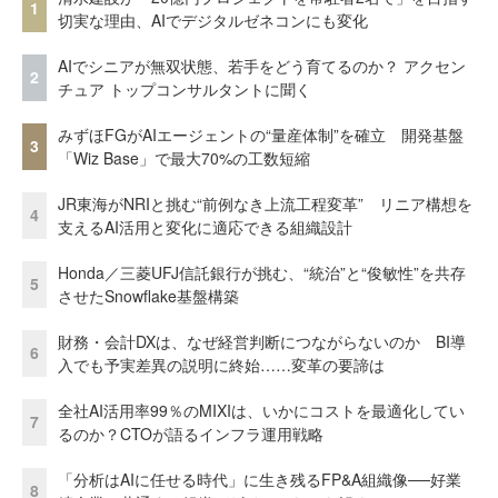
1
切実な理由、AIでデジタルゼネコンにも変化
AIでシニアが無双状態、若手をどう育てるのか？ アクセン
2
チュア トップコンサルタントに聞く
みずほFGがAIエージェントの“量産体制”を確立 開発基盤
3
「Wiz Base」で最大70%の工数短縮
JR東海がNRIと挑む“前例なき上流工程変革” リニア構想を
4
支えるAI活用と変化に適応できる組織設計
Honda／三菱UFJ信託銀行が挑む、“統治”と“俊敏性”を共存
5
させたSnowflake基盤構築
財務・会計DXは、なぜ経営判断につながらないのか BI導
6
入でも予実差異の説明に終始……変革の要諦は
全社AI活用率99％のMIXIは、いかにコストを最適化してい
7
るのか？CTOが語るインフラ運用戦略
「分析はAIに任せる時代」に生き残るFP&A組織像──好業
8