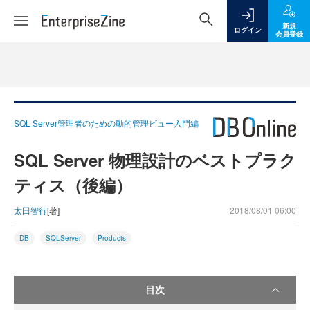
新規
ログイン
会員登録
SQL Server管理者のための動的管理ビュー入門編
SQL Server 物理設計のベストプラク
ティス（後編）
太田智行
[著]
2018/08/01 06:00
DB
SQLServer
Products
目次