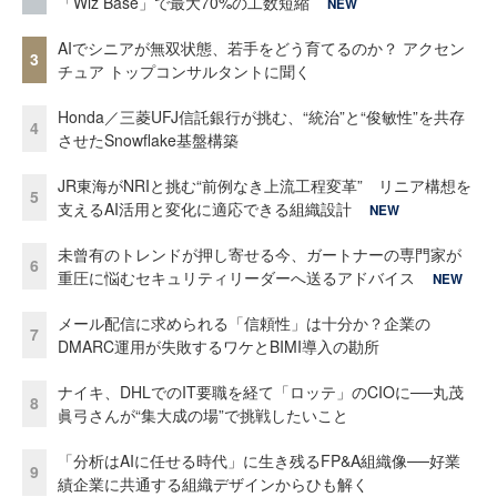
「Wiz Base」で最大70%の工数短縮
NEW
AIでシニアが無双状態、若手をどう育てるのか？ アクセン
3
チュア トップコンサルタントに聞く
Honda／三菱UFJ信託銀行が挑む、“統治”と“俊敏性”を共存
4
させたSnowflake基盤構築
JR東海がNRIと挑む“前例なき上流工程変革” リニア構想を
5
支えるAI活用と変化に適応できる組織設計
NEW
未曾有のトレンドが押し寄せる今、ガートナーの専門家が
6
重圧に悩むセキュリティリーダーへ送るアドバイス
NEW
メール配信に求められる「信頼性」は十分か？企業の
7
DMARC運用が失敗するワケとBIMI導入の勘所
ナイキ、DHLでのIT要職を経て「ロッテ」のCIOに──丸茂
8
眞弓さんが“集大成の場”で挑戦したいこと
「分析はAIに任せる時代」に生き残るFP&A組織像──好業
9
績企業に共通する組織デザインからひも解く