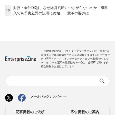
財務・会計DXは、なぜ経営判断につながらないのか BI導
10
入でも予実差異の説明に終始……変革の要諦は
「EnterpriseZine」（エンタープライズジン）は、翔泳社が
運営する企業のIT活用とビジネス成長を支援するITリーダー
向け専門メディアです。データテクノロジー/情報セキュリ
ティ/システム運用の最新動向を中心に、企業ITに関する多
様な情報をお届けしています。
メールバックナンバー
記事掲載のご依頼
広告掲載のご案内