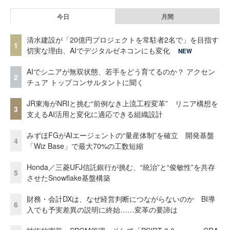
今日
月間
清水建設が「20億円プロジェクトを常駐者2名で」を目指す
1
切実な理由、AIでデジタルゼネコンにも変化
NEW
AIでシニアが無双状態、若手をどう育てるのか？ アクセン
2
チュア トップコンサルタントに聞く
JR東海がNRIと挑む“前例なき上流工程変革” リニア構想を
3
支えるAI活用と変化に適応できる組織設計
みずほFGがAIエージェントの“量産体制”を確立 開発基盤
4
「Wiz Base」で最大70%の工数短縮
Honda／三菱UFJ信託銀行が挑む、“統治”と“俊敏性”を共存
5
させたSnowflake基盤構築
財務・会計DXは、なぜ経営判断につながらないのか BI導
6
入でも予実差異の説明に終始……変革の要諦は