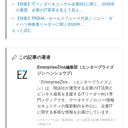
【特集】ITベンダー＆コンサル企業6社に聞く、2026年
の展望 企業のIT変革を支えて見え...
【特集】PKSHA・セールスフォース代表／ソニー・ダ
イハツAI推進リーダーに聞く2026年...
もっと読む
この記事の著者
EnterpriseZine編集部（エンタープライズ
ジン ヘンシュウブ）
「EnterpriseZine」（エンタープライズジ
ン）は、翔泳社が運営する企業のIT活用と
ビジネス成長を支援するITリーダー向け専
門メディアです。データテクノロジー/情報
セキュリティの最新動向を中心に、企業IT
に関する多様な情報をお届けしています。
※プロフィールは、執筆時点、または直近の記事の寄稿時点で
の内容です