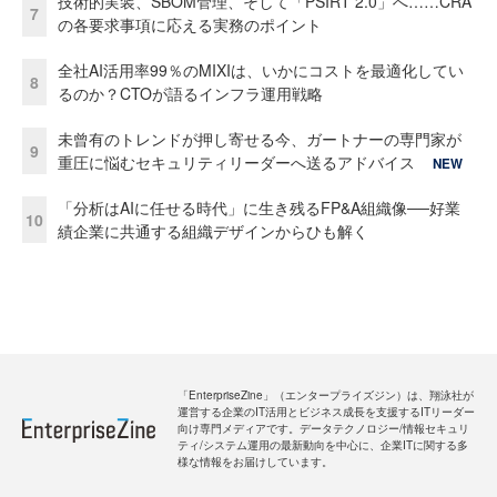
技術的実装、SBOM管理、そして「PSIRT 2.0」へ……CRA
7
の各要求事項に応える実務のポイント
全社AI活用率99％のMIXIは、いかにコストを最適化してい
8
るのか？CTOが語るインフラ運用戦略
未曾有のトレンドが押し寄せる今、ガートナーの専門家が
9
重圧に悩むセキュリティリーダーへ送るアドバイス
NEW
「分析はAIに任せる時代」に生き残るFP&A組織像──好業
10
績企業に共通する組織デザインからひも解く
「EnterpriseZine」（エンタープライズジン）は、翔泳社が
運営する企業のIT活用とビジネス成長を支援するITリーダー
向け専門メディアです。データテクノロジー/情報セキュリ
ティ/システム運用の最新動向を中心に、企業ITに関する多
様な情報をお届けしています。