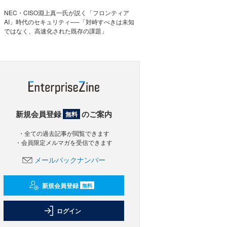
NEC・CISO淵上真一氏が説く「フロンティア
AI」時代のセキュリティ──「対峙すべきは未知
ではなく、高速化された既存の課題」
新規会員登録
のご案内
無料
・全ての過去記事が閲覧できます
・会員限定メルマガを受信できます
メールバックナンバー
新規会員登録
無料
ログイン