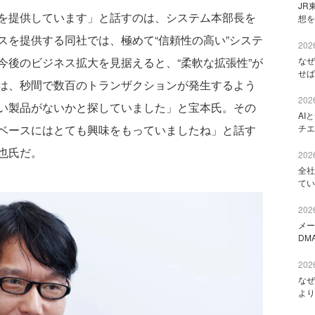
JR
を提供しています」と話すのは、システム本部長を
想を
スを提供する同社では、極めて“信頼性の高い”システ
2026
今後のビジネス拡大を見据えると、“柔軟な拡張性”が
なぜ
せば
は、秒間で数百のトランザクションが発生するよう
2026
い製品がないかと探していました」と宝本氏。その
AI
ベースにはとても興味をもっていましたね」と話す
チエ
也氏だ。
2026
全社
てい
2026
メー
DM
2026
なぜ
より