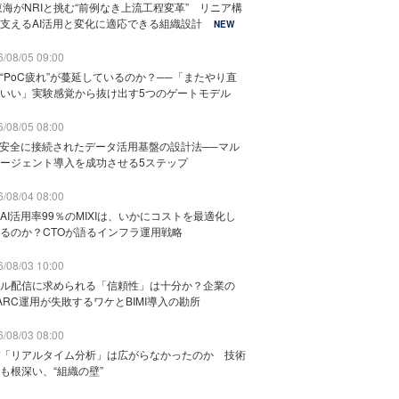
東海がNRIと挑む“前例なき上流工程変革” リニア構
支えるAI活用と変化に適応できる組織設計
NEW
/08/05 09:00
“PoC疲れ”が蔓延しているのか？──「またやり直
いい」実験感覚から抜け出す5つのゲートモデル
/08/05 08:00
と安全に接続されたデータ活用基盤の設計法──マル
ージェント導入を成功させる5ステップ
/08/04 08:00
AI活用率99％のMIXIは、いかにコストを最適化し
るのか？CTOが語るインフラ運用戦略
/08/03 10:00
ル配信に求められる「信頼性」は十分か？企業の
ARC運用が失敗するワケとBIMI導入の勘所
/08/03 08:00
「リアルタイム分析」は広がらなかったのか 技術
も根深い、“組織の壁”