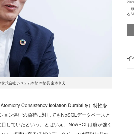
2026
「顧
るA
イ
ス株式会社 システム本部 本部長 宝本卓氏
 Consistency Isolation Durability）特性を
ション処理の負荷に対してもNoSQLデータベースと
に注目していたという。とはいえ、NewSQLは癖が強く
いい、採用に至るほどのデータベースは簡単に見つ