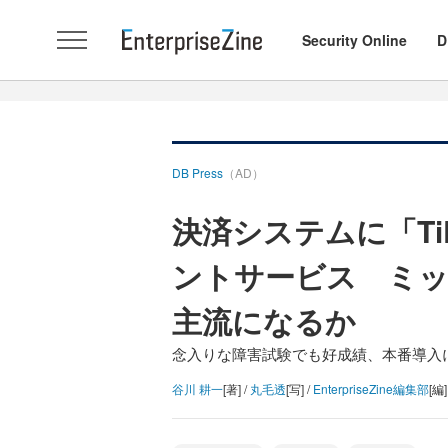
Security Online
D
DB Press
（AD）
決済システムに「Ti
ントサービス ミ
主流になるか
念入りな障害試験でも好成績、本番導入
谷川 耕一
[著] /
丸毛透
[写] /
EnterpriseZine編集部
[編]