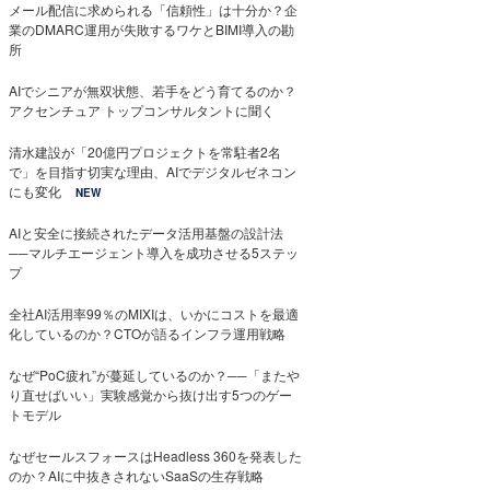
メール配信に求められる「信頼性」は十分か？企
業のDMARC運用が失敗するワケとBIMI導入の勘
所
AIでシニアが無双状態、若手をどう育てるのか？
アクセンチュア トップコンサルタントに聞く
清水建設が「20億円プロジェクトを常駐者2名
で」を目指す切実な理由、AIでデジタルゼネコン
にも変化
NEW
AIと安全に接続されたデータ活用基盤の設計法
──マルチエージェント導入を成功させる5ステッ
プ
全社AI活用率99％のMIXIは、いかにコストを最適
化しているのか？CTOが語るインフラ運用戦略
なぜ“PoC疲れ”が蔓延しているのか？──「またや
り直せばいい」実験感覚から抜け出す5つのゲー
トモデル
なぜセールスフォースはHeadless 360を発表した
のか？AIに中抜きされないSaaSの生存戦略