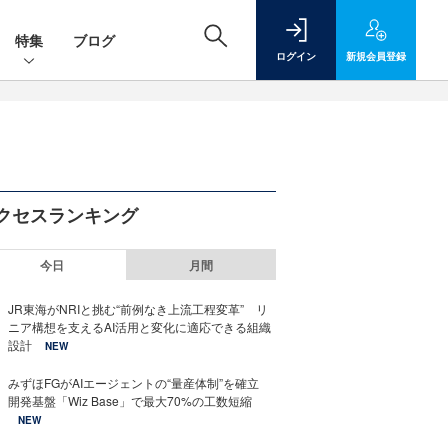
特集
ブログ
ログイン
新規
会員登録
クセスランキング
今日
月間
JR東海がNRIと挑む“前例なき上流工程変革” リ
ニア構想を支えるAI活用と変化に適応できる組織
設計
NEW
みずほFGがAIエージェントの“量産体制”を確立
開発基盤「Wiz Base」で最大70%の工数短縮
NEW