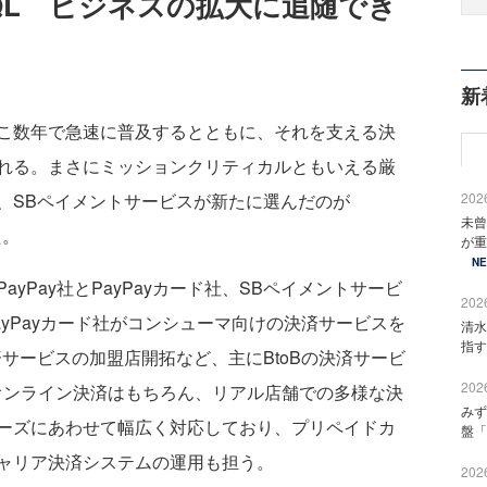
QL ビジネスの拡大に追随でき
新
こ数年で急速に普及するとともに、それを支える決
れる。まさにミッションクリティカルともいえる厳
、SBペイメントサービスが新たに選んだのが
2026
未曾
た。
が重
N
Pay社とPayPayカード社、SBペイメントサービ
2026
PayPayカード社がコンシューマ向けの決済サービスを
清水
指す
サービスの加盟店開拓など、主にBtoBの決済サービ
2026
オンライン決済はもちろん、リアル店舗での多様な決
みず
ーズにあわせて幅広く対応しており、プリペイドカ
盤「
ャリア決済システムの運用も担う。
2026