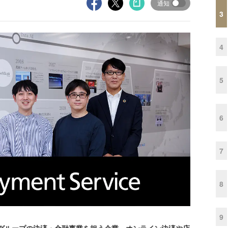
通知
3
4
5
6
7
8
9
グループの決済・金融事業を担う企業。オンライン決済や店