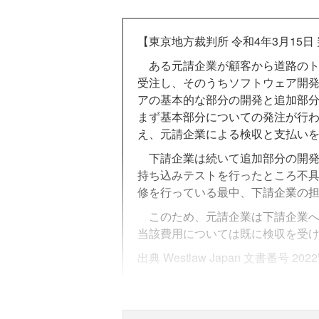
【東京地方裁判所 令和4年3月15日
ある元請企業が顧客から道路のト
受注し、そのうちソフトウェア開
アの基本的な部分の開発と追加部
まず基本部分についての発注が行
え、元請企業による検収と支払い
下請企業は続いて追加部分の開発
持ち込みテストを行ったところ不
修を行っている最中、下請企業の
このため、元請企業は下請企業へ
当該費用については既に検収を受
出典 Westlaw Japan 文書番号 2022