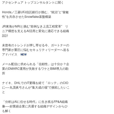
アクセンチュア トップコンサルタントに聞く
Honda／三菱UFJ信託銀行が挑む、“統治”と“俊敏
性”を共存させたSnowflake基盤構築
JR東海がNRIと挑む“前例なき上流工程変革” リ
ニア構想を支えるAI活用と変化に適応できる組織
設計
未曾有のトレンドが押し寄せる今、ガートナーの
専門家が重圧に悩むセキュリティリーダーへ送る
アドバイス
NEW
メール配信に求められる「信頼性」は十分か？企
業のDMARC運用が失敗するワケとBIMI導入の勘
所
ナイキ、DHLでのIT要職を経て「ロッテ」のCIO
に──丸茂眞弓さんが“集大成の場”で挑戦したいこ
と
「分析はAIに任せる時代」に生き残るFP&A組織
像──好業績企業に共通する組織デザインからひ
も解く