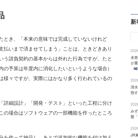
品
新
たとき、「本来の意味では完成していないけれど
支払いまで済ませてしまう」ことは、ときどきあり
2026
未曾
いう請負契約の基本からは外れた行為ですが、たと
が重
内の予算は年度内に消化したいというような場合）
N
は様々ですが、実際にはかなり多く行われているの
2026
清水
指す
「詳細設計」「開発・テスト」といった工程に分け
2026
みず
この場合はソフトウェアの一部機能を作ったところ
盤「
2026
JR
分を作って納品し、あとで追加的な機能を付け加え