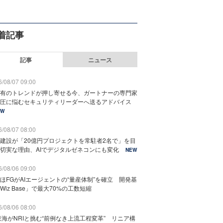
着記事
記事
ニュース
/08/07 09:00
有のトレンドが押し寄せる今、ガートナーの専門家
圧に悩むセキュリティリーダーへ送るアドバイス
EW
/08/07 08:00
建設が「20億円プロジェクトを常駐者2名で」を目
切実な理由、AIでデジタルゼネコンにも変化
NEW
/08/06 09:00
ほFGがAIエージェントの“量産体制”を確立 開発基
Wiz Base」で最大70%の工数短縮
/08/06 08:00
東海がNRIと挑む“前例なき上流工程変革” リニア構