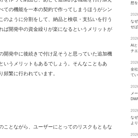
想を
べての機能を一本の契約で作ってしまうほうがシン
2026
このように分割をして、納品と検収・支払いを行う
なぜ
せば
れば開発中の資金繰りが楽になるというメリットが
2026
AI
チエ
の開発中に後続きで付け足そうと思っていた追加機
2026
というメリットもあるでしょう。そんなこともあ
全社
り頻繁に行われています。
てい
2026
メー
DM
2026
なぜ
より
のことながら、ユーザーにとってのリスクもともな
2026