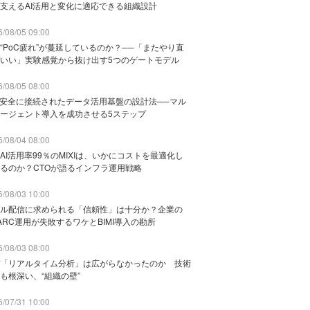
支えるAI活用と変化に適応できる組織設計
/08/05 09:00
“PoC疲れ”が蔓延しているのか？──「またやり直
いい」実験感覚から抜け出す5つのゲートモデル
/08/05 08:00
と安全に接続されたデータ活用基盤の設計法──マル
ージェント導入を成功させる5ステップ
/08/04 08:00
AI活用率99％のMIXIは、いかにコストを最適化し
るのか？CTOが語るインフラ運用戦略
/08/03 10:00
ル配信に求められる「信頼性」は十分か？企業の
ARC運用が失敗するワケとBIMI導入の勘所
/08/03 08:00
「リアルタイム分析」は広がらなかったのか 技術
も根深い、“組織の壁”
/07/31 10:00