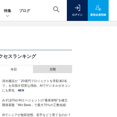
特集
ブログ
ログイン
新規
会員登録
クセスランキング
今日
月間
清水建設が「20億円プロジェクトを常駐者2名
で」を目指す切実な理由、AIでデジタルゼネコン
にも変化
NEW
みずほFGがAIエージェントの“量産体制”を確立
開発基盤「Wiz Base」で最大70%の工数短縮
AIでシニアが無双状態、若手をどう育てるのか？