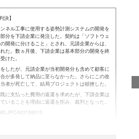
 判決】
ンネル工事に使用する姿勢計測システムの開発を
発部分を下請企業に発注した。契約は「ソフトウェ
分の開発に分けること」とされ、元請企業からは、
われた。数ヵ月後、下請企業は基本部分の開発を終
を受けた。
をしたが、元請企業が当初開発分も含めて顧客に
具合が多発して納品に至らなかった。さらにこの改
担当者が死亡して、結局プロジェクトは頓挫した。
既に支払った費用の返還を求めたが、下請企業は
けていることを理由に返還を拒み、裁判となった。
WLJPCA03158015