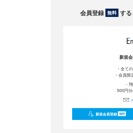
会員登録
する
無料
新規会
・全ての
・会員限
・翔
500円
新規会員登録
無料