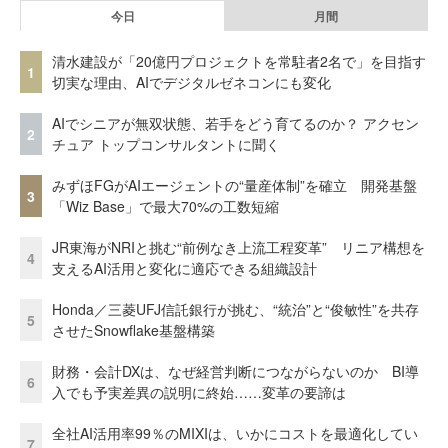
今日
月間
清水建設が「20億円プロジェクトを常駐者2名で」を目指す
1
切実な理由、AIでデジタルゼネコンにも変化
AIでシニアが無双状態、若手をどう育てるのか？ アクセン
2
チュア トップコンサルタントに聞く
みずほFGがAIエージェントの“量産体制”を確立 開発基盤
3
「Wiz Base」で最大70%の工数短縮
JR東海がNRIと挑む“前例なき上流工程変革” リニア構想を
4
支えるAI活用と変化に適応できる組織設計
Honda／三菱UFJ信託銀行が挑む、“統治”と“俊敏性”を共存
5
させたSnowflake基盤構築
財務・会計DXは、なぜ経営判断につながらないのか BI導
6
入でも予実差異の説明に終始……変革の要諦は
全社AI活用率99％のMIXIは、いかにコストを最適化してい
7