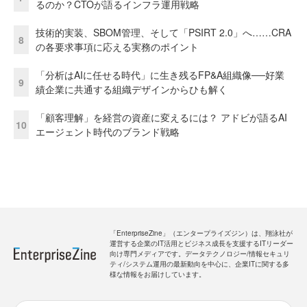
るのか？CTOが語るインフラ運用戦略
技術的実装、SBOM管理、そして「PSIRT 2.0」へ……CRA
8
の各要求事項に応える実務のポイント
「分析はAIに任せる時代」に生き残るFP&A組織像──好業
9
績企業に共通する組織デザインからひも解く
「顧客理解」を経営の資産に変えるには？ アドビが語るAI
10
エージェント時代のブランド戦略
「EnterpriseZine」（エンタープライズジン）は、翔泳社が
運営する企業のIT活用とビジネス成長を支援するITリーダー
向け専門メディアです。データテクノロジー/情報セキュリ
ティ/システム運用の最新動向を中心に、企業ITに関する多
様な情報をお届けしています。