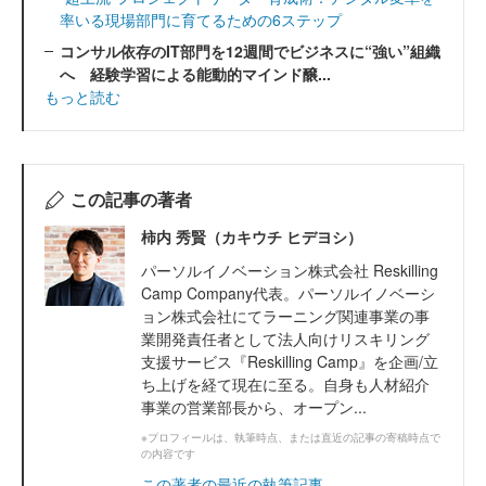
率いる現場部門に育てるための6ステップ
コンサル依存のIT部門を12週間でビジネスに“強い”組織
へ 経験学習による能動的マインド醸...
もっと読む
この記事の著者
柿内 秀賢（カキウチ ヒデヨシ）
パーソルイノベーション株式会社 Reskilling
Camp Company代表。パーソルイノベーシ
ョン株式会社にてラーニング関連事業の事
業開発責任者として法人向けリスキリング
支援サービス『Reskilling Camp』を企画/立
ち上げを経て現在に至る。自身も人材紹介
事業の営業部長から、オープン...
※プロフィールは、執筆時点、または直近の記事の寄稿時点で
の内容です
この著者の最近の執筆記事