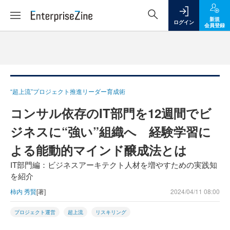
新規
ログイン
会員登録
“超上流”プロジェクト推進リーダー育成術
コンサル依存のIT部門を12週間でビ
ジネスに“強い”組織へ 経験学習に
よる能動的マインド醸成法とは
IT部門編：ビジネスアーキテクト人材を増やすための実践知
を紹介
柿内 秀賢
[著]
2024/04/11 08:00
プロジェクト運営
超上流
リスキリング