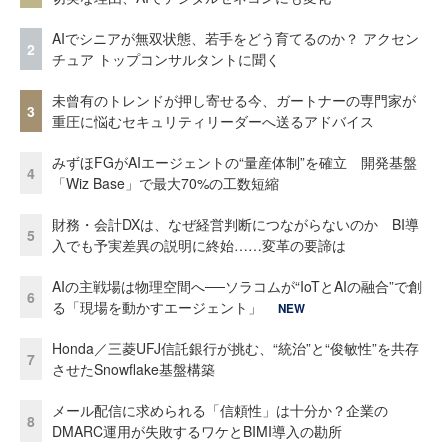
AIでシニアが無双状態、若手をどう育てるのか？ アクセン
2
チュア トップコンサルタントに聞く
未曾有のトレンドが押し寄せる今、ガートナーの専門家が
3
重圧に悩むセキュリティリーダーへ送るアドバイス
みずほFGがAIエージェントの“量産体制”を確立 開発基盤
4
「Wiz Base」で最大70%の工数短縮
財務・会計DXは、なぜ経営判断につながらないのか BI導
5
入でも予実差異の説明に終始……変革の要諦は
AIの主戦場は物理空間へ──ソラコムが“IoTとAIの融合”で創
6
る「現場を動かすエージェント」
NEW
Honda／三菱UFJ信託銀行が挑む、“統治”と“俊敏性”を共存
7
させたSnowflake基盤構築
メール配信に求められる「信頼性」は十分か？企業の
8
DMARC運用が失敗するワケとBIMI導入の勘所