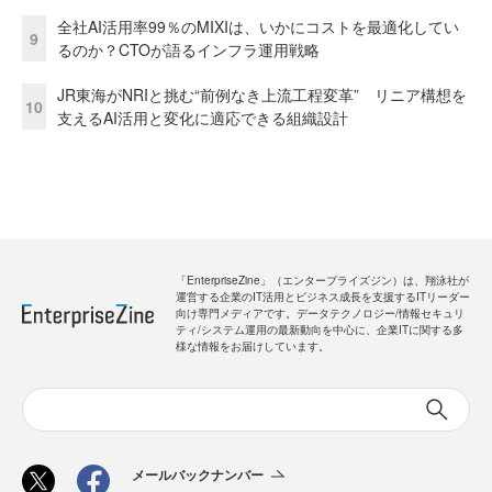
全社AI活用率99％のMIXIは、いかにコストを最適化してい
9
るのか？CTOが語るインフラ運用戦略
JR東海がNRIと挑む“前例なき上流工程変革” リニア構想を
10
支えるAI活用と変化に適応できる組織設計
「EnterpriseZine」（エンタープライズジン）は、翔泳社が
運営する企業のIT活用とビジネス成長を支援するITリーダー
向け専門メディアです。データテクノロジー/情報セキュリ
ティ/システム運用の最新動向を中心に、企業ITに関する多
様な情報をお届けしています。
メールバックナンバー