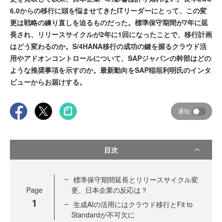
6.0からの移行に頭を悩ませてきたITリーダーにとって、この変
更は戦略の練り直しを迫るものだった。標準保守期間が7年に延
長され、リリースサイクルが2年に1回になったことで、移行計画
はどう変わるのか。S/4HANA移行の成功の鍵を握るクラウド活
用やアドオンコントロールについて、SAPジャパンの幹部はどの
ような推奨事項を示すのか。最新動向をSAP稲垣利明氏のインタ
ビューからお届けする。
通知
目次
標準保守期間延長とリリースサイクル変
Page
更、日本企業の反応は？
1
生成AIの活用にはクラウド移行とFit to
Standardが不可欠に