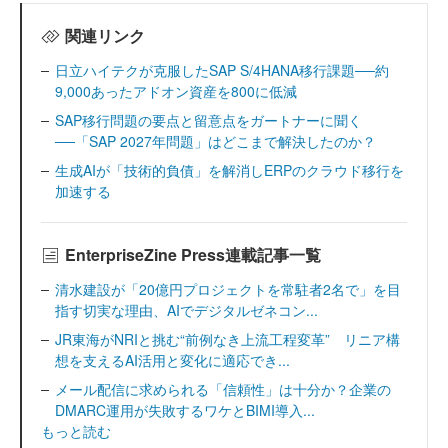
関連リンク
日立ハイテクが克服したSAP S/4HANA移行課題──約
9,000あったアドオン資産を800に低減
SAP移行問題の要点と留意点をガートナーに聞く
──「SAP 2027年問題」はどこまで解決したのか？
生成AIが「技術的負債」を解消しERPのクラウド移行を
加速する
EnterpriseZine Press連載記事一覧
清水建設が「20億円プロジェクトを常駐者2名で」を目
指す切実な理由、AIでデジタルゼネコン...
JR東海がNRIと挑む“前例なき上流工程変革” リニア構
想を支えるAI活用と変化に適応でき...
メール配信に求められる「信頼性」は十分か？企業の
DMARC運用が失敗するワケとBIMI導入...
もっと読む