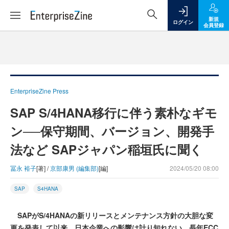
新規
ログイン
会員登録
EnterpriseZine Press
SAP S/4HANA移行に伴う素朴なギモ
ン──保守期間、バージョン、開発手
法など SAPジャパン稲垣氏に聞く
冨永 裕子
[著] /
京部康男 (編集部)
[編]
2024/05/20 08:00
SAP
S4HANA
SAPがS/4HANAの新リリースとメンテナンス方針の大胆な変
更を発表して以来、日本企業への影響は計り知れない。長年ECC