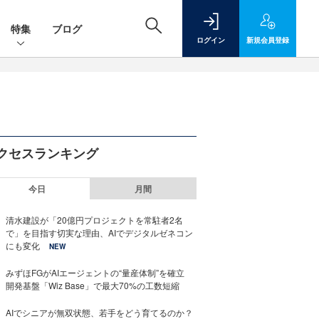
特集
ブログ
ログイン
新規
会員登録
クセスランキング
今日
月間
清水建設が「20億円プロジェクトを常駐者2名
で」を目指す切実な理由、AIでデジタルゼネコン
にも変化
NEW
みずほFGがAIエージェントの“量産体制”を確立
開発基盤「Wiz Base」で最大70%の工数短縮
AIでシニアが無双状態、若手をどう育てるのか？