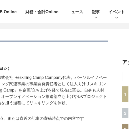
B Online
財務・会計Online
ニュース
記事
イベント
ア
デヨシ）
 Reskilling Camp Company代表。パーソルイノベー
ニング関連事業の事業開発責任者として法人向けリスキリン
ling Camp』を企画/立ち上げを経て現在に至る。自身も人材
1
、オープンイノベーション推進部立ち上げやDXプロジェクト
発を担う過程にてリスキリングを体験。
2
時点、または直近の記事の寄稿時点での内容です
3