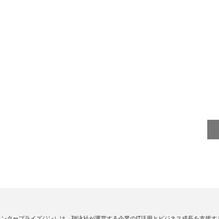
Zine」（エンタープライズジン）は、翔泳社が運営する企業のIT活用とビジネス成長を支