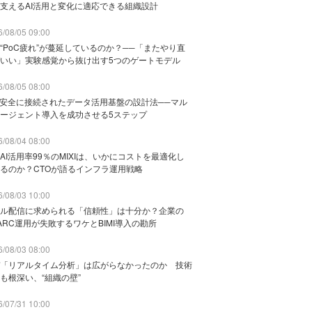
支えるAI活用と変化に適応できる組織設計
/08/05 09:00
“PoC疲れ”が蔓延しているのか？──「またやり直
いい」実験感覚から抜け出す5つのゲートモデル
/08/05 08:00
と安全に接続されたデータ活用基盤の設計法──マル
ージェント導入を成功させる5ステップ
/08/04 08:00
AI活用率99％のMIXIは、いかにコストを最適化し
るのか？CTOが語るインフラ運用戦略
/08/03 10:00
ル配信に求められる「信頼性」は十分か？企業の
ARC運用が失敗するワケとBIMI導入の勘所
/08/03 08:00
「リアルタイム分析」は広がらなかったのか 技術
も根深い、“組織の壁”
/07/31 10:00