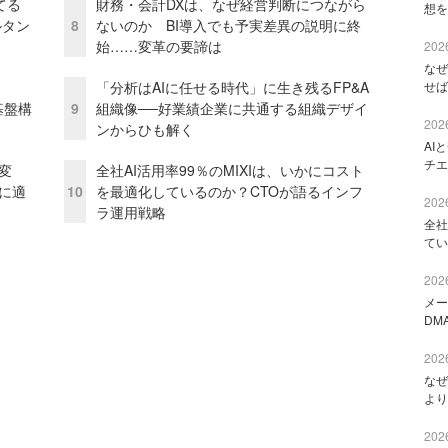
てる
財務・会計DXは、なぜ経営判断につながら
想を
ルタン
8
ないのか BI導入でも予実差異の説明に終
始……変革の要諦は
2026
なぜ
「分析はAIに任せる時代」に生き残るFP&A
せば
e基盤構
9
組織像──好業績企業に共通する組織デザイ
2026
ンからひも解く
AI
チエ
変
全社AI活用率99％のMIXIは、いかにコスト
化に適
10
を最適化しているのか？CTOが語るインフ
2026
ラ運用戦略
全社
てい
2026
メー
DM
2026
なぜ
より
2026