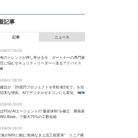
着記事
記事
ニュース
/08/07 09:00
有のトレンドが押し寄せる今、ガートナーの専門家
圧に悩むセキュリティリーダーへ送るアドバイス
EW
/08/07 08:00
建設が「20億円プロジェクトを常駐者2名で」を目
切実な理由、AIでデジタルゼネコンにも変化
NEW
/08/06 09:00
ほFGがAIエージェントの“量産体制”を確立 開発基
Wiz Base」で最大70%の工数短縮
/08/06 08:00
東海がNRIと挑む“前例なき上流工程変革” リニア構