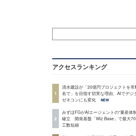
アクセスランキング
清水建設が「20億円プロジェクトを常
1
名で」を目指す切実な理由、AIでデジ
ゼネコンにも変化
NEW
みずほFGがAIエージェントの“量産体制
2
確立 開発基盤「Wiz Base」で最大7
工数短縮