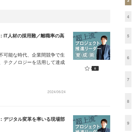
4
：IT人材の採用難／離職率の高
5
不可能な時代、企業間競争で生
6
、テクノロジーを活用して達成
0
7
2024/06/24
8
術：デジタル変革を率いる現場部
9