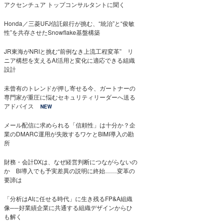
アクセンチュア トップコンサルタントに聞く
Honda／三菱UFJ信託銀行が挑む、“統治”と“俊敏
性”を共存させたSnowflake基盤構築
JR東海がNRIと挑む“前例なき上流工程変革” リ
ニア構想を支えるAI活用と変化に適応できる組織
設計
未曾有のトレンドが押し寄せる今、ガートナーの
専門家が重圧に悩むセキュリティリーダーへ送る
アドバイス
NEW
メール配信に求められる「信頼性」は十分か？企
業のDMARC運用が失敗するワケとBIMI導入の勘
所
財務・会計DXは、なぜ経営判断につながらないの
か BI導入でも予実差異の説明に終始……変革の
要諦は
「分析はAIに任せる時代」に生き残るFP&A組織
像──好業績企業に共通する組織デザインからひ
も解く