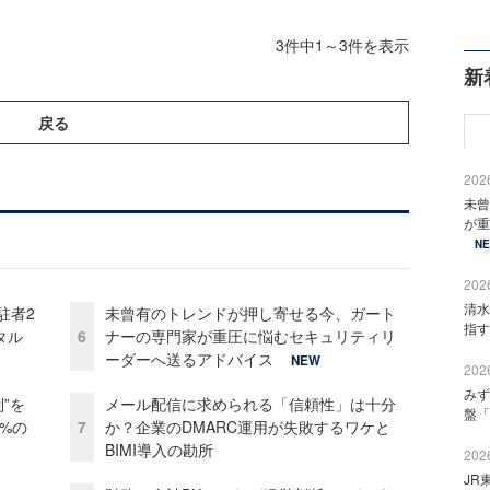
3件中1～3件を表示
新
戻る
2026
未曾
が重
N
2026
清水
駐者2
未曾有のトレンドが押し寄せる今、ガート
指す
タル
6
ナーの専門家が重圧に悩むセキュリティリ
ーダーへ送るアドバイス
NEW
2026
みず
”を
メール配信に求められる「信頼性」は十分
盤「
0%の
7
か？企業のDMARC運用が失敗するワケと
BIMI導入の勘所
2026
JR