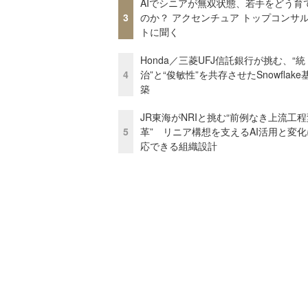
AIでシニアが無双状態、若手をどう育
3
のか？ アクセンチュア トップコンサ
トに聞く
Honda／三菱UFJ信託銀行が挑む、“統
4
治”と“俊敏性”を共存させたSnowflak
築
JR東海がNRIと挑む“前例なき上流工程
5
革” リニア構想を支えるAI活用と変
応できる組織設計