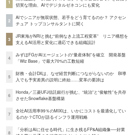
1
切実な理由、AIでデジタルゼネコンにも変化
AIでシニアが無双状態、若手をどう育てるのか？ アクセン
2
チュア トップコンサルタントに聞く
JR東海がNRIと挑む“前例なき上流工程変革” リニア構想を
3
支えるAI活用と変化に適応できる組織設計
みずほFGがAIエージェントの“量産体制”を確立 開発基盤
4
「Wiz Base」で最大70%の工数短縮
財務・会計DXは、なぜ経営判断につながらないのか BI導
5
入でも予実差異の説明に終始……変革の要諦は
Honda／三菱UFJ信託銀行が挑む、“統治”と“俊敏性”を共存
6
させたSnowflake基盤構築
全社AI活用率99％のMIXIは、いかにコストを最適化してい
7
るのか？CTOが語るインフラ運用戦略
「分析はAIに任せる時代」に生き残るFP&A組織像──好業
8