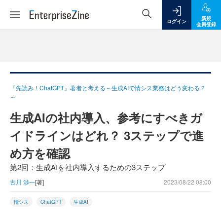
新規
ログイン
会員登録
『先読み！ChatGPT』著者と考える～生成AIで情シス業務はどう変わる？
～
生成AIの社内導入、参考にすべきガ
イドラインはどれ？ 3ステップで進
め方を確認
第2回：生成AIを社内導入するための3ステップ
古川 渉一
[著]
2023/08/22 08:00
情シス
ChatGPT
生成AI