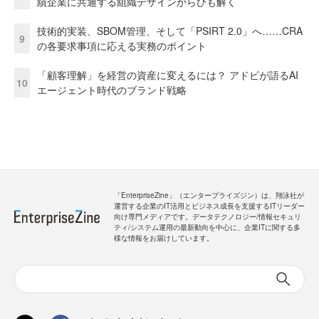
績企業に共通する組織デザインからひも解く
技術的実装、SBOM管理、そして「PSIRT 2.0」へ……CRA
9
の各要求事項に応える実務のポイント
「顧客理解」を経営の資産に変えるには？ アドビが語るAI
10
エージェント時代のブランド戦略
「EnterpriseZine」（エンタープライズジン）は、翔泳社が
運営する企業のIT活用とビジネス成長を支援するITリーダー
向け専門メディアです。データテクノロジー/情報セキュリ
ティ/システム運用の最新動向を中心に、企業ITに関する多
様な情報をお届けしています。