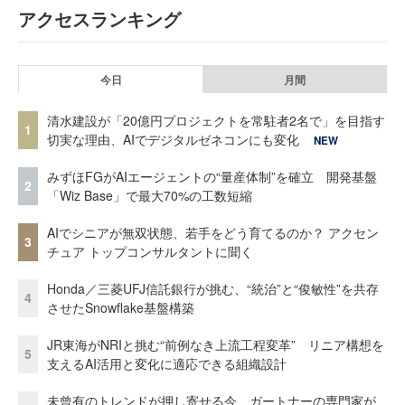
アクセスランキング
今日
月間
清水建設が「20億円プロジェクトを常駐者2名で」を目指す
1
切実な理由、AIでデジタルゼネコンにも変化
NEW
みずほFGがAIエージェントの“量産体制”を確立 開発基盤
2
「Wiz Base」で最大70%の工数短縮
AIでシニアが無双状態、若手をどう育てるのか？ アクセン
3
チュア トップコンサルタントに聞く
Honda／三菱UFJ信託銀行が挑む、“統治”と“俊敏性”を共存
4
させたSnowflake基盤構築
JR東海がNRIと挑む“前例なき上流工程変革” リニア構想を
5
支えるAI活用と変化に適応できる組織設計
未曾有のトレンドが押し寄せる今、ガートナーの専門家が