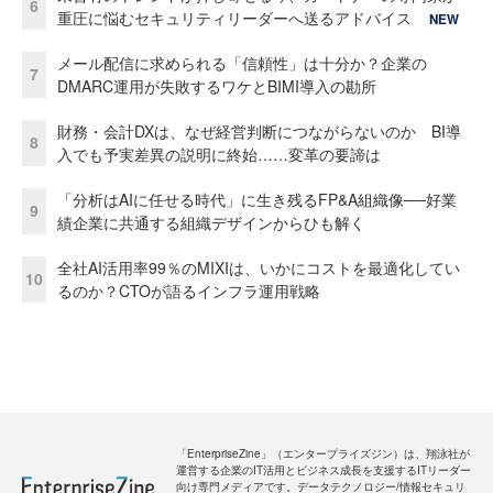
6
重圧に悩むセキュリティリーダーへ送るアドバイス
NEW
メール配信に求められる「信頼性」は十分か？企業の
7
DMARC運用が失敗するワケとBIMI導入の勘所
財務・会計DXは、なぜ経営判断につながらないのか BI導
8
入でも予実差異の説明に終始……変革の要諦は
「分析はAIに任せる時代」に生き残るFP&A組織像──好業
9
績企業に共通する組織デザインからひも解く
全社AI活用率99％のMIXIは、いかにコストを最適化してい
10
るのか？CTOが語るインフラ運用戦略
「EnterpriseZine」（エンタープライズジン）は、翔泳社が
運営する企業のIT活用とビジネス成長を支援するITリーダー
向け専門メディアです。データテクノロジー/情報セキュリ