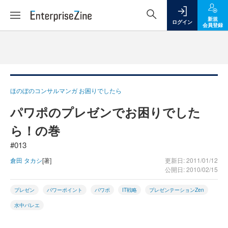
新規
ログイン
会員登録
ほのぼのコンサルマンガ お困りでしたら
パワポのプレゼンでお困りでした
ら！の巻
#013
倉田 タカシ
[著]
更新日: 2011/01/12
公開日: 2010/02/15
プレゼン
パワーポイント
パワポ
IT戦略
プレゼンテーションZen
水中バレエ